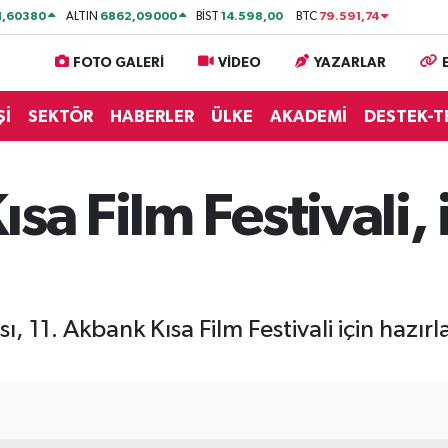
1,60380
6862,09000
14.598,00
79.591,74
ALTIN
BİST
BTC
FOTO GALERİ
VİDEO
YAZARLAR
Şİ
SEKTÖR
HABERLER
ÜLKE
AKADEMİ
DESTEK-T
sa Film Festivali, 
 11. Akbank Kısa Film Festivali için hazırl