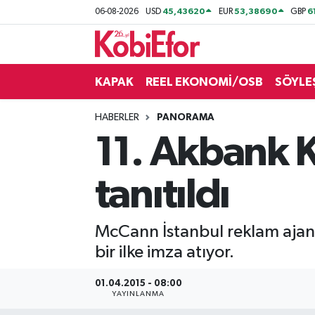
45,43620
53,38690
6
06-08-2026
USD
EUR
GBP
AKADEMİ
KAPAK
REEL EKONOMİ/OSB
SÖYLE
BİLİŞİM PANO
HABERLER
PANORAMA
DESTEK-TEŞVİK
11. Akbank Kı
ETKİNLİK
tanıtıldı
GÜNCEL
McCann İstanbul reklam ajansı,
HABERLER
bir ilke imza atıyor.
KAPAK
01.04.2015 - 08:00
YAYINLANMA
OSB