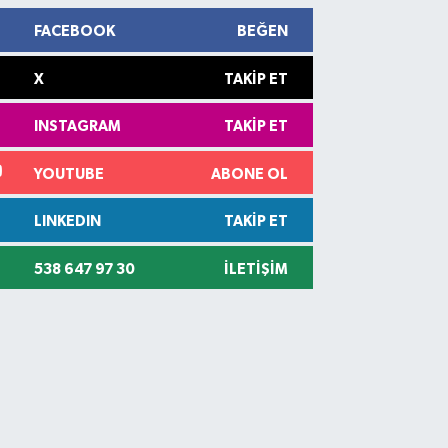
FACEBOOK
BEĞEN
X
TAKIP ET
INSTAGRAM
TAKIP ET
YOUTUBE
ABONE OL
LINKEDIN
TAKIP ET
538 647 97 30
İLETIŞIM