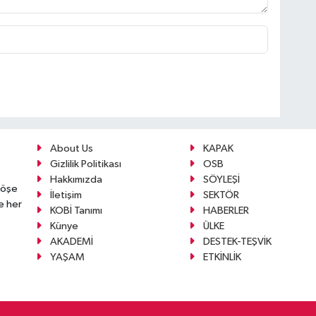
About Us
KAPAK
Gizlilik Politikası
OSB
Hakkımızda
SÖYLEŞİ
köşe
İletişim
SEKTÖR
e her
KOBİ Tanımı
HABERLER
Künye
ÜLKE
AKADEMİ
DESTEK-TEŞVİK
YAŞAM
ETKİNLİK