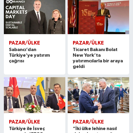
PAZAR/ÜLKE
PAZAR/ÜLKE
Sabancı’dan
Ticaret Bakanı Bolat
Türkiye’ye yatırım
New York’ta
çağrısı
yatırımcılarla bir araya
geldi
PAZAR/ÜLKE
PAZAR/ÜLKE
Türkiye ile İsveç
“İki ülke lehine nasıl