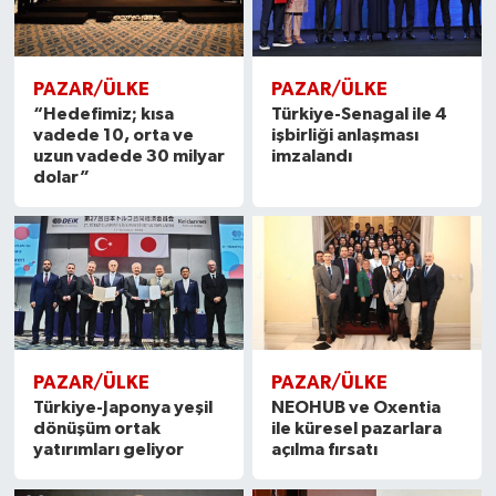
PAZAR/ÜLKE
PAZAR/ÜLKE
“Hedefimiz; kısa
Türkiye-Senagal ile 4
vadede 10, orta ve
işbirliği anlaşması
uzun vadede 30 milyar
imzalandı
dolar”
PAZAR/ÜLKE
PAZAR/ÜLKE
Türkiye-Japonya yeşil
NEOHUB ve Oxentia
dönüşüm ortak
ile küresel pazarlara
yatırımları geliyor
açılma fırsatı