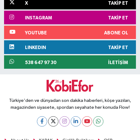
X
TAKIP ET
INSTAGRAM
TAKIP ET
YOUTUBE
ABONE OL
LINKEDIN
TAKIP ET
538 647 97 30
İLETIŞIM
Türkiye'den ve dünyadan son dakika haberleri, köşe yazıları,
magazinden siyasete, spordan seyahate her konuda Flow!