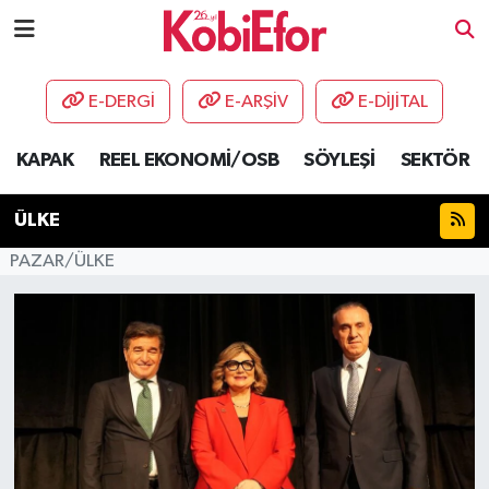
AKADEMİ
E-DERGİ
E-ARŞİV
E-DİJİTAL
BİLİŞİM PANO
KAPAK
REEL EKONOMİ/OSB
SÖYLEŞİ
SEKTÖR
DESTEK-TEŞVİK
ÜLKE
ETKİNLİK
PAZAR/ÜLKE
GÜNCEL
HABERLER
KAPAK
OSB