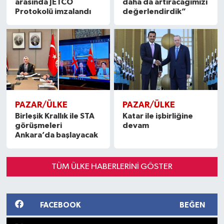
arasında JETCO
daha da artıracağımızı
Protokolü imzalandı
değerlendirdik”
PAZAR/ÜLKE
PAZAR/ÜLKE
Birleşik Krallık ile STA
Katar ile işbirliğine
görüşmeleri
devam
Ankara’da başlayacak
TÜM ÜLKE HABERLERINI GÖSTER
FACEBOOK
BEĞEN