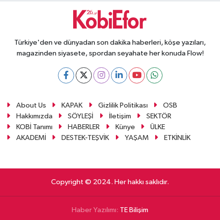
Türkiye'den ve dünyadan son dakika haberleri, köşe yazıları,
magazinden siyasete, spordan seyahate her konuda Flow!
About Us
KAPAK
Gizlilik Politikası
OSB
Hakkımızda
SÖYLEŞİ
İletişim
SEKTÖR
KOBİ Tanımı
HABERLER
Künye
ÜLKE
AKADEMİ
DESTEK-TEŞVİK
YAŞAM
ETKİNLİK
Copyright © 2024. Her hakkı saklıdır.
Haber Yazılımı:
TE Bilişim