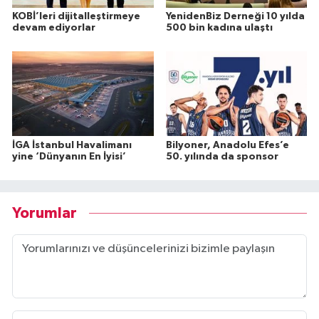
KOBİ’leri dijitalleştirmeye
YenidenBiz Derneği 10 yılda
devam ediyorlar
500 bin kadına ulaştı
İGA İstanbul Havalimanı
Bilyoner, Anadolu Efes’e
yine ‘Dünyanın En İyisi’
50. yılında da sponsor
Yorumlar