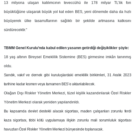
13 milyona ulaşan katılımcının teveccühü ile 178 milyar TL’lik fon
büyüklüğüne ulaşarak büyük yol kat eden BES, yeni dönemde daha da hızlı
büyüyerek ülke tasarruflarının sağlıklı bir şekilde artmasına katkısını
sürdürecektir.”
TBMM Genel Kurulu’nda kabul edilen yasanın getirdiği değişiklikler şöyle:
18 yaş altının Bireysel Emeklilik Sistemine (BES) girmesine imkân tanınmış
oldu.
Sandık, vakıf ve dernek gibi kuruluşlardaki emeklilik birikimleri, 31 Aralık 2023
tarihine kadar kısmen veya tamamen BES’e aktarılabilecek.
Olağan Dışı Riskler Yönetim Merkezi, tüzel kişilik kazandırılarak Özel Riskler
Yönetim Merkezi olarak yeniden yapılandırıldı.
Bu kapsamda devlet destekli alacak sigortası, maden çalışanları zorunlu ferdi
kaza sigortası, tıbbi kötü uygulamaya ilişkin zorunlu mali sorumluluk sigortası
havuzları Özel Riskler Yönetim Merkezi bünyesinde toplanacak.