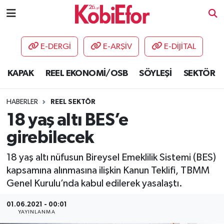
AKADEMİ
E-DERGİ
E-ARŞİV
E-DİJİTAL
BİLİŞİM PANO
KAPAK
REEL EKONOMİ/OSB
SÖYLEŞİ
SEKTÖR
DESTEK-TEŞVİK
HABERLER
REEL SEKTÖR
ETKİNLİK
18 yaş altı BES’e
girebilecek
GÜNCEL
18 yaş altı nüfusun Bireysel Emeklilik Sistemi (BES)
HABERLER
kapsamına alınmasına ilişkin Kanun Teklifi, TBMM
Genel Kurulu’nda kabul edilerek yasalaştı.
KAPAK
01.06.2021 - 00:01
YAYINLANMA
OSB