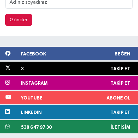
Gönder
FACEBOOK
BEĞEN
X
TAKIP ET
INSTAGRAM
TAKIP ET
YOUTUBE
ABONE OL
LINKEDIN
TAKIP ET
538 647 97 30
İLETIŞIM