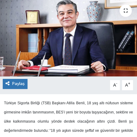
SEKTÖR
ŞİRKET PANO
SÖYLEŞİ
ÜLKE
YAŞAM
Paylaş
-
+
A
A
Türkiye Sigorta Birliği (TSB) Başkanı Atilla Benli, 18 yaş altı nüfusun sisteme
girmesine imkân tanınmasının, BES’i yeni bir boyuta taşıyacağının, sektöre ve
ülke kalkınmasına olumlu yönde destek olacağının altını çizdi. Benli şu
değerlendirmede bulundu: “18 yılı aşkın sürede şeffaf ve güvenilir bir şekilde