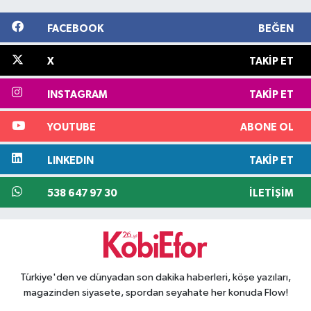
FACEBOOK
BEĞEN
X
TAKIP ET
INSTAGRAM
TAKIP ET
YOUTUBE
ABONE OL
LINKEDIN
TAKIP ET
538 647 97 30
İLETIŞIM
Türkiye'den ve dünyadan son dakika haberleri, köşe yazıları,
magazinden siyasete, spordan seyahate her konuda Flow!