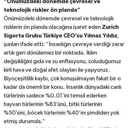
“Önümüzdeki dönemde çevresel ve
teknolojik riskler ön planda”
Önümüzdeki dönemde çevresel ve teknolojik
risklerin ön planda olacağına işaret eden
Zurich
Sigorta Grubu Türkiye CEO’su Yılmaz Yıldız
,
şunları ifade etti: “İnsanlığın çevreye verdiği zarar
artık geri dönülemez bir noktada. İklim
değişikliğini gıda ve su enflasyonu, soluduğumuz
kirli hava ve doğal afet olayları ile yaşıyoruz.
Biyoçeşitlilik kaybı, çok konuşulmayan fakat bir o
kadar da önemli bir konu. İnsanlık dünyadaki canlı
türlerinin sadece %0.01’ini temsil ederken
hayvan türlerinin %83’ünü, bitki türlerinin
%50’sini, böcek türlerinin %40’ını şimdiden yok
etmiş durumda.”