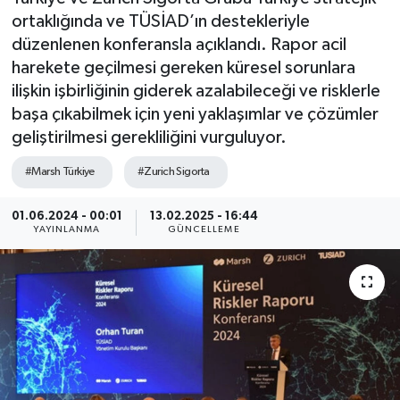
ortaklığında ve TÜSİAD’ın destekleriyle
SEKTÖR
düzenlenen konferansla açıklandı. Rapor acil
harekete geçilmesi gereken küresel sorunlara
ŞİRKET PANO
ilişkin işbirliğinin giderek azalabileceği ve risklerle
başa çıkabilmek için yeni yaklaşımlar ve çözümler
SÖYLEŞİ
geliştirilmesi gerekliliğini vurguluyor.
ÜLKE
#Marsh Türkiye
#Zurich Sigorta
YAŞAM
01.06.2024 - 00:01
13.02.2025 - 16:44
YAYINLANMA
GÜNCELLEME