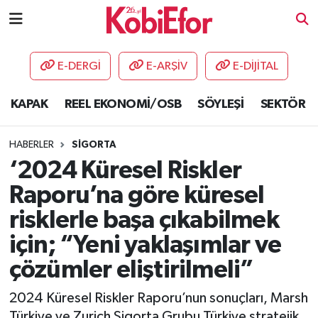
AKADEMİ
E-DERGİ
E-ARŞİV
E-DİJİTAL
BİLİŞİM PANO
KAPAK
REEL EKONOMİ/OSB
SÖYLEŞİ
SEKTÖR
DESTEK-TEŞVİK
HABERLER
SİGORTA
ETKİNLİK
‘2024 Küresel Riskler
Raporu’na göre küresel
GÜNCEL
risklerle başa çıkabilmek
HABERLER
için; “Yeni yaklaşımlar ve
çözümler eliştirilmeli”
KAPAK
2024 Küresel Riskler Raporu’nun sonuçları, Marsh
OSB
Türkiye ve Zurich Sigorta Grubu Türkiye stratejik