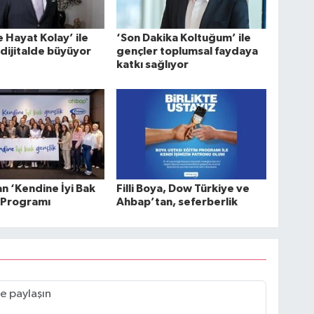
e Hayat Kolay’ ile
‘Son Dakika Koltuğum’ ile
 dijitalde büyüyor
gençler toplumsal faydaya
katkı sağlıyor
n ‘Kendine İyi Bak
Filli Boya, Dow Türkiye ve
 Programı
Ahbap’tan, seferberlik