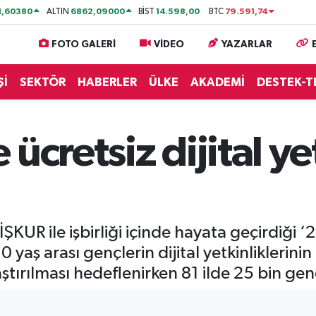
1,60380
6862,09000
14.598,00
79.591,74
ALTIN
BİST
BTC
FOTO GALERİ
VİDEO
YAZARLAR
Şİ
SEKTÖR
HABERLER
ÜLKE
AKADEMİ
DESTEK-T
ücretsiz dijital ye
KUR ile işbirliği içinde hayata geçirdiği ‘21
0 yaş arası gençlerin dijital yetkinliklerini
ştırılması hedeflenirken 81 ilde 25 bin gen