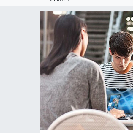
SEKTÖR
ŞİRKET PANO
SÖYLEŞİ
ÜLKE
YAŞAM