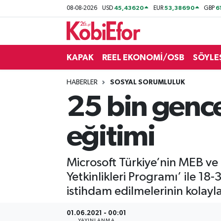
45,43620
53,38690
6
08-08-2026
USD
EUR
GBP
AKADEMİ
KAPAK
REEL EKONOMİ/OSB
SÖYLE
BİLİŞİM PANO
HABERLER
SOSYAL SORUMLULUK
DESTEK-TEŞVİK
25 bin gence 
ETKİNLİK
eğitimi
GÜNCEL
Microsoft Türkiye’nin MEB ve İŞ
HABERLER
Yetkinlikleri Programı’ ile 18-3
KAPAK
istihdam edilmelerinin kolayla
OSB
01.06.2021 - 00:01
YAYINLANMA