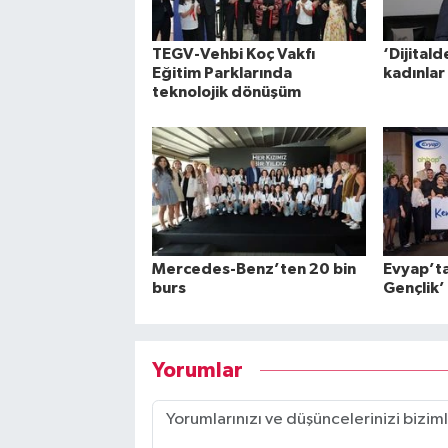
TEGV-Vehbi Koç Vakfı
‘Dijitald
Eğitim Parklarında
kadınlar
teknolojik dönüşüm
Mercedes-Benz’ten 20 bin
Evyap’ta
burs
Gençlik’
Yorumlar