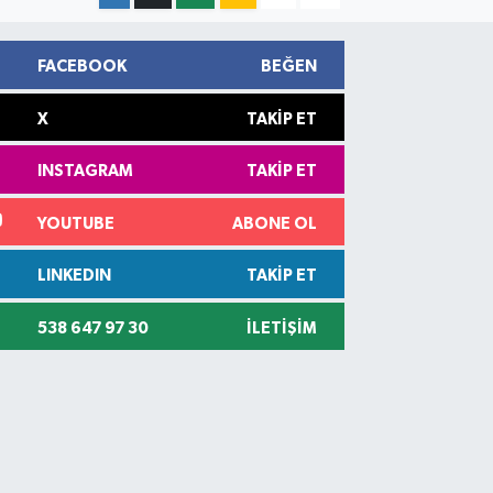
FACEBOOK
BEĞEN
X
TAKIP ET
INSTAGRAM
TAKIP ET
YOUTUBE
ABONE OL
LINKEDIN
TAKIP ET
538 647 97 30
İLETIŞIM