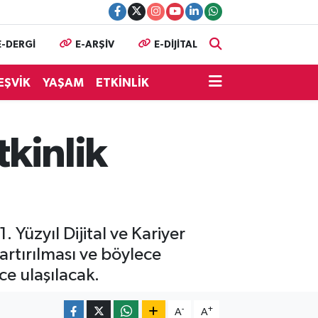
E-DERGİ
E-ARŞİV
E-DİJİTAL
EŞVİK
YAŞAM
ETKİNLİK
tkinlik
. Yüzyıl Dijital ve Kariyer
n artırılması ve böylece
ce ulaşılacak.
-
+
A
A