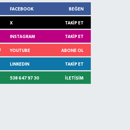
FACEBOOK
BEĞEN
X
TAKIP ET
INSTAGRAM
TAKIP ET
YOUTUBE
ABONE OL
LINKEDIN
TAKIP ET
538 647 97 30
İLETIŞIM