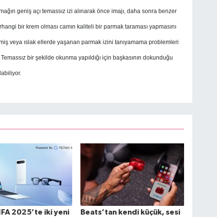
mağın geniş açı temassız izi alınarak önce imajı, daha sonra benzer
erhangi bir krem olması camın kaliteli bir parmak taraması yapmasını
nmiş veya ıslak ellerde yaşanan parmak izini tanıyamama problemleri
n. Temassız bir şekilde okunma yapıldığı için başkasının dokunduğu
abiliyor.
FA 2025’te iki yeni
Beats’tan kendi küçük, sesi