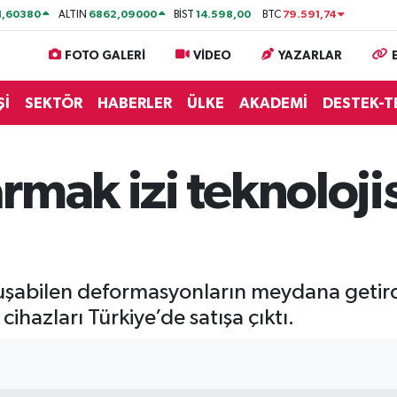
1,60380
6862,09000
14.598,00
79.591,74
ALTIN
BİST
BTC
FOTO GALERİ
VİDEO
YAZARLAR
Şİ
SEKTÖR
HABERLER
ÜLKE
AKADEMİ
DESTEK-T
rmak izi teknolojis
şabilen deformasyonların meydana getirdiğ
ihazları Türkiye’de satışa çıktı.