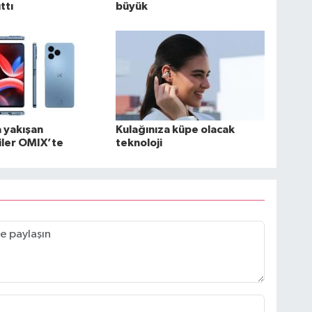
ttı
büyük
 yakışan
Kulağınıza küpe olacak
iler OMIX’te
teknoloji