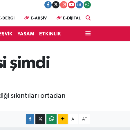
E-DERGİ
E-ARŞİV
E-DİJİTAL
EŞVİK
YAŞAM
ETKİNLİK
i şimdi
i sıkıntıları ortadan
-
+
A
A