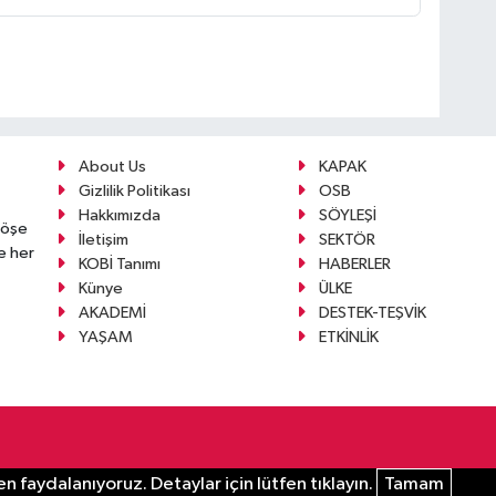
About Us
KAPAK
Gizlilik Politikası
OSB
Hakkımızda
SÖYLEŞİ
köşe
İletişim
SEKTÖR
e her
KOBİ Tanımı
HABERLER
Künye
ÜLKE
AKADEMİ
DESTEK-TEŞVİK
YAŞAM
ETKİNLİK
n faydalanıyoruz. Detaylar için lütfen tıklayın.
Tamam