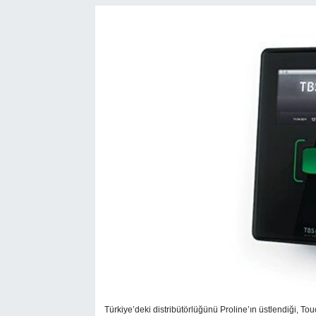
SEKTÖR
ŞİRKET PANO
SÖYLEŞİ
ÜLKE
YAŞAM
Türkiye’deki distribütörlüğünü Proline’ın üstlendiği, To