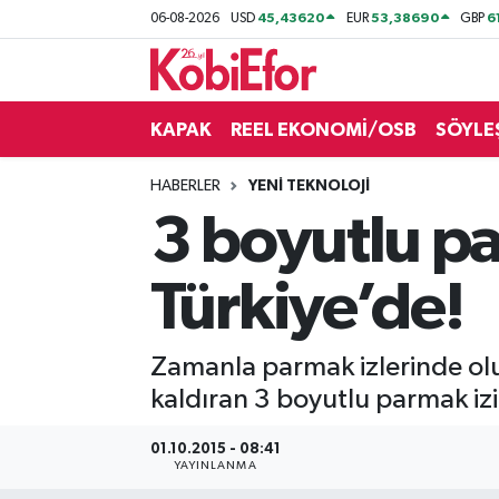
45,43620
53,38690
6
06-08-2026
USD
EUR
GBP
AKADEMİ
KAPAK
REEL EKONOMİ/OSB
SÖYLE
BİLİŞİM PANO
HABERLER
YENİ TEKNOLOJİ
DESTEK-TEŞVİK
3 boyutlu pa
ETKİNLİK
Türkiye’de!
GÜNCEL
Zamanla parmak izlerinde olu
HABERLER
kaldıran 3 boyutlu parmak izi c
KAPAK
01.10.2015 - 08:41
YAYINLANMA
OSB