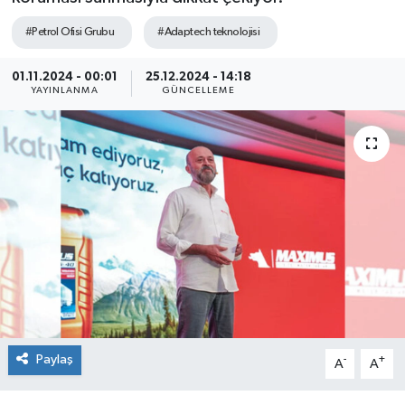
SEKTÖR
#Petrol Ofisi Grubu
#Adaptech teknolojisi
ŞİRKET PANO
01.11.2024 - 00:01
25.12.2024 - 14:18
YAYINLANMA
GÜNCELLEME
SÖYLEŞİ
ÜLKE
YAŞAM
Paylaş
-
+
A
A