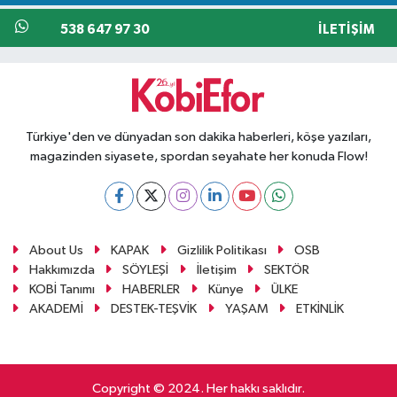
538 647 97 30
İLETIŞIM
Türkiye'den ve dünyadan son dakika haberleri, köşe yazıları,
magazinden siyasete, spordan seyahate her konuda Flow!
About Us
KAPAK
Gizlilik Politikası
OSB
Hakkımızda
SÖYLEŞİ
İletişim
SEKTÖR
KOBİ Tanımı
HABERLER
Künye
ÜLKE
AKADEMİ
DESTEK-TEŞVİK
YAŞAM
ETKİNLİK
Copyright © 2024. Her hakkı saklıdır.