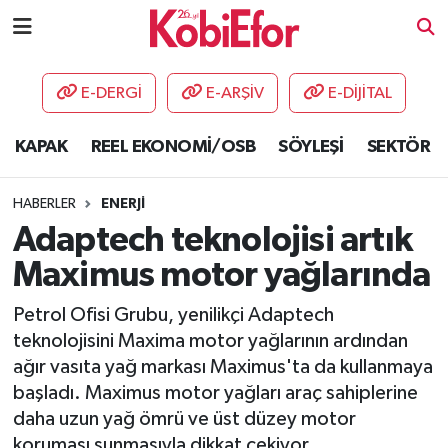
AKADEMİ
E-DERGİ
E-ARŞİV
E-DİJİTAL
BİLİŞİM PANO
KAPAK
REEL EKONOMİ/OSB
SÖYLEŞİ
SEKTÖR
DESTEK-TEŞVİK
HABERLER
ENERJİ
ETKİNLİK
Adaptech teknolojisi artık
Maximus motor yağlarında
GÜNCEL
Petrol Ofisi Grubu, yenilikçi Adaptech
HABERLER
teknolojisini Maxima motor yağlarının ardından
ağır vasıta yağ markası Maximus'ta da kullanmaya
KAPAK
başladı. Maximus motor yağları araç sahiplerine
daha uzun yağ ömrü ve üst düzey motor
OSB
koruması sunmasıyla dikkat çekiyor.