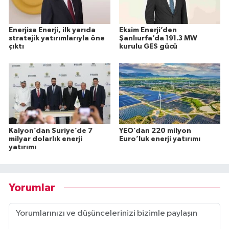
Enerjisa Enerji, ilk yarıda
Eksim Enerji’den
stratejik yatırımlarıyla öne
Şanlıurfa’da 191.3 MW
çıktı
kurulu GES gücü
Kalyon’dan Suriye’de 7
YEO’dan 220 milyon
milyar dolarlık enerji
Euro’luk enerji yatırımı
yatırımı
Yorumlar