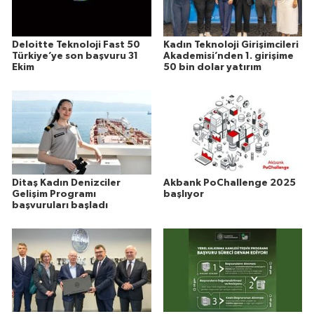
Deloitte Teknoloji Fast 50
Kadın Teknoloji Girişimcileri
Türkiye’ye son başvuru 31
Akademisi’nden 1. girişime
Ekim
50 bin dolar yatırım
Ditaş Kadın Denizciler
Akbank PoChallenge 2025
Gelişim Programı
başlıyor
başvuruları başladı