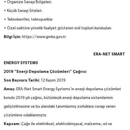
• Organize Sanayi Bölgeleri.
• Küçük Sanayi Siteleri.
• Teknokentler, teknoparklar.
• Özel sektöre yönelik faaliyet gösteren sivil
toplum kuruluşları.
Bilgi İçin:
https://www.gmka.gov.tr
ERA-NET SMART
ENERGY SYSTEMS
2019 “Enerji Depolama Çözümleri” Çağrısı
Son Başvuru Tarihi:
12 Kasım 2019
Amaç:
ERA-Net Smart Energy Systems’in enerji depolama çözümleri
konulu 2019 yılı çağrısı, bütünleşik enerji depolama sistemlerinin
geliştirilmesine ve bu alandaki tanımlanmış zorluklara cevap veren
çözümlere odaklanmıştır.
Kapsam:
Çağrı ile elektriksel, elektrokimyasal, malzeme, ısıl ve