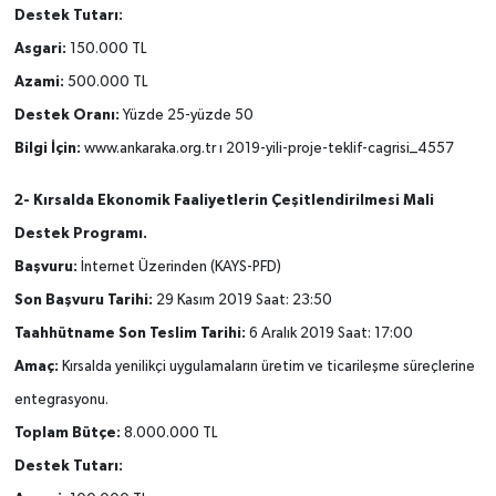
Destek Tutarı:
Asgari:
150.000 TL
Azami:
500.000 TL
Destek Oranı:
Yüzde 25-yüzde 50
Bilgi İçin:
www.ankaraka.org.tr ı 2019-yili-proje-teklif-cagrisi_4557
2- Kırsalda Ekonomik Faaliyetlerin Çeşitlendirilmesi Mali
Destek Programı.
Başvuru:
İnternet Üzerinden (KAYS-PFD)
Son Başvuru Tarihi:
29 Kasım 2019 Saat: 23:50
Taahhütname Son Teslim Tarihi:
6 Aralık 2019 Saat: 17:00
Amaç:
Kırsalda yenilikçi uygulamaların üretim ve ticarileşme süreçlerine
entegrasyonu.
Toplam Bütçe:
8.000.000 TL
Destek Tutarı: