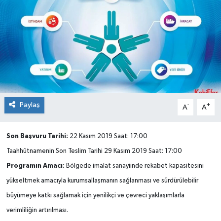
SEKTÖR
ŞİRKET PANO
SÖYLEŞİ
ÜLKE
Paylaş
-
+
A
A
YAŞAM
Son Başvuru Tarihi:
22 Kasım 2019 Saat: 17:00
Taahhütnamenin Son Teslim Tarihi 29 Kasım 2019 Saat: 17:00
Programın Amacı:
Bölgede imalat sanayiinde rekabet kapasitesini
yükseltmek amacıyla kurumsallaşmanın sağlanması ve sürdürülebilir
büyümeye katkı sağlamak için yenilikçi ve çevreci yaklaşımlarla
verimliliğin artırılması.