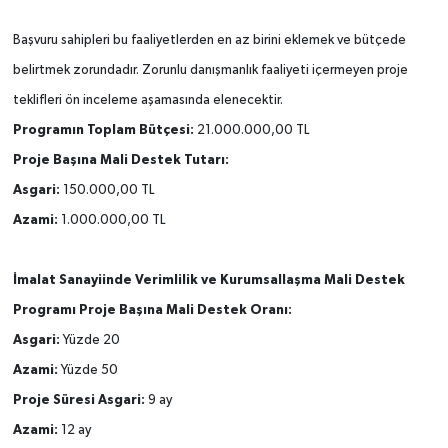
Başvuru sahipleri bu faaliyetlerden en az birini eklemek ve bütçede
belirtmek zorundadır. Zorunlu danışmanlık faaliyeti içermeyen proje
teklifleri ön inceleme aşamasında elenecektir.
Programın Toplam Bütçesi:
21.000.000,00 TL
Proje Başına Mali Destek Tutarı:
Asgari:
150.000,00 TL
Azami:
1.000.000,00 TL
İmalat Sanayiinde Verimlilik ve Kurumsallaşma Mali Destek
Programı Proje
Başına Mali Destek Oranı:
Asgari:
Yüzde 20
Azami:
Yüzde 50
Proje Süresi Asgari:
9 ay
Azami:
12 ay