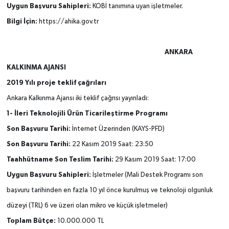
Uygun Başvuru Sahipleri:
KOBİ tanımına uyan işletmeler.
Bilgi İçin:
https://ahika.gov.tr
ANKARA
KALKINMA AJANSI
2019 Yılı proje teklif çağrıları
Ankara Kalkınma Ajansı iki teklif çağrısı yayınladı:
1- İleri Teknolojili Ürün Ticarileştirme Programı
Son Başvuru Tarihi:
İnternet Üzerinden (KAYS-PFD)
Son Başvuru Tarihi:
22 Kasım 2019 Saat: 23:50
Taahhütname Son Teslim Tarihi:
29 Kasım 2019 Saat: 17:00
Uygun Başvuru Sahipleri:
İşletmeler (Mali Destek Programı son
başvuru tarihinden en fazla 10 yıl önce kurulmuş ve teknoloji olgunluk
düzeyi (TRL) 6 ve üzeri olan mikro ve küçük işletmeler)
Toplam Bütçe:
10.000.000 TL