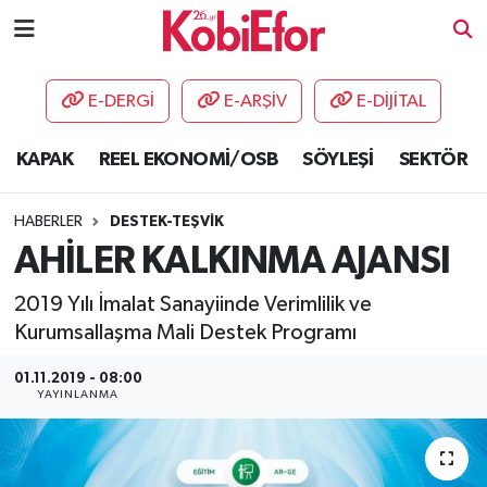
AKADEMİ
E-DERGİ
E-ARŞİV
E-DİJİTAL
BİLİŞİM PANO
KAPAK
REEL EKONOMİ/OSB
SÖYLEŞİ
SEKTÖR
DESTEK-TEŞVİK
HABERLER
DESTEK-TEŞVİK
ETKİNLİK
AHİLER KALKINMA AJANSI
2019 Yılı İmalat Sanayiinde Verimlilik ve
GÜNCEL
Kurumsallaşma Mali Destek Programı
HABERLER
01.11.2019 - 08:00
YAYINLANMA
KAPAK
OSB