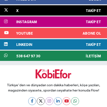
X
TAKIP ET
INSTAGRAM
TAKIP ET
YOUTUBE
ABONE OL
LINKEDIN
TAKIP ET
538 647 97 30
İLETIŞIM
Türkiye'den ve dünyadan son dakika haberleri, köşe yazıları,
magazinden siyasete, spordan seyahate her konuda Flow!