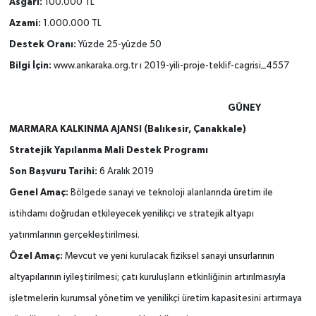
Asgari:
100.000 TL
Azami:
1.000.000 TL
Destek Oranı:
Yüzde 25-yüzde 50
Bilgi İçin:
www.ankaraka.org.tr ı 2019-yili-proje-teklif-cagrisi_4557
GÜNEY
MARMARA KALKINMA AJANSI
(Balıkesir, Çanakkale)
Stratejik Yapılanma Mali Destek Programı
Son Başvuru Tarihi:
6 Aralık 2019
Genel Amaç:
Bölgede sanayi ve teknoloji alanlarında üretim ile
istihdamı doğrudan etkileyecek yenilikçi ve stratejik altyapı
yatırımlarının gerçekleştirilmesi.
Özel Amaç:
Mevcut ve yeni kurulacak fiziksel sanayi unsurlarının
altyapılarının iyileştirilmesi; çatı kuruluşların etkinliğinin artırılmasıyla
işletmelerin kurumsal yönetim ve yenilikçi üretim kapasitesini artırmaya