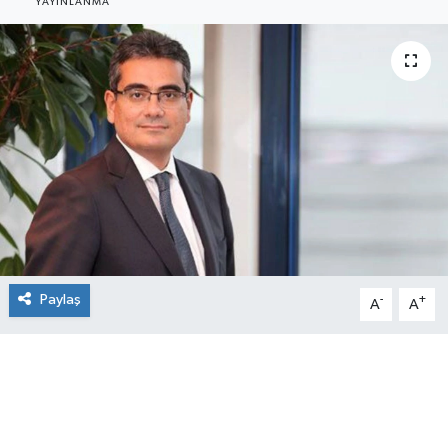
YAYINLANMA
SEKTÖR
ŞİRKET PANO
SÖYLEŞİ
ÜLKE
YAŞAM
Paylaş
-
+
A
A