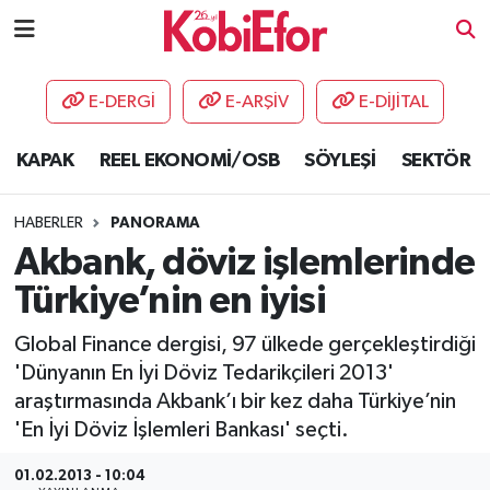
AKADEMİ
E-DERGİ
E-ARŞİV
E-DİJİTAL
BİLİŞİM PANO
KAPAK
REEL EKONOMİ/OSB
SÖYLEŞİ
SEKTÖR
DESTEK-TEŞVİK
HABERLER
PANORAMA
ETKİNLİK
Akbank, döviz işlemlerinde
Türkiye’nin en iyisi
GÜNCEL
Global Finance dergisi, 97 ülkede gerçekleştirdiği
HABERLER
'Dünyanın En İyi Döviz Tedarikçileri 2013'
araştırmasında Akbank’ı bir kez daha Türkiye’nin
KAPAK
'En İyi Döviz İşlemleri Bankası' seçti.
OSB
01.02.2013 - 10:04