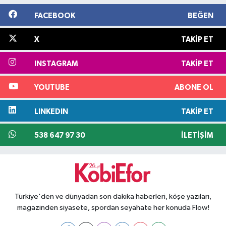
FACEBOOK
BEĞEN
X
TAKIP ET
INSTAGRAM
TAKIP ET
YOUTUBE
ABONE OL
LINKEDIN
TAKIP ET
538 647 97 30
İLETIŞIM
Türkiye'den ve dünyadan son dakika haberleri, köşe yazıları,
magazinden siyasete, spordan seyahate her konuda Flow!