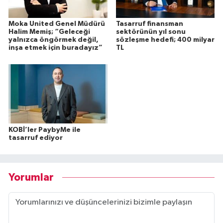
Moka United Genel Müdürü
Tasarruf finansman
Halim Memiş; “Geleceği
sektörünün yıl sonu
yalnızca öngörmek değil,
sözleşme hedefi; 400 milyar
inşa etmek için buradayız”
TL
KOBİ’ler PaybyMe ile
tasarruf ediyor
Yorumlar