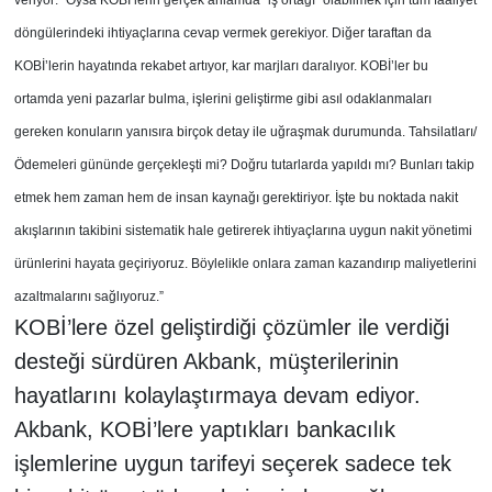
veriyor: “Oysa KOBİ’lerin gerçek anlamda “iş ortağı” olabilmek için tüm faaliyet
döngülerindeki ihtiyaçlarına cevap vermek gerekiyor. Diğer taraftan da
KOBİ’lerin hayatında rekabet artıyor, kar marjları daralıyor. KOBİ’ler bu
ortamda yeni pazarlar bulma, işlerini geliştirme gibi asıl odaklanmaları
gereken konuların yanısıra birçok detay ile uğraşmak durumunda. Tahsilatları/
Ödemeleri gününde gerçekleşti mi? Doğru tutarlarda yapıldı mı? Bunları takip
etmek hem zaman hem de insan kaynağı gerektiriyor. İşte bu noktada nakit
akışlarının takibini sistematik hale getirerek ihtiyaçlarına uygun nakit yönetimi
ürünlerini hayata geçiriyoruz. Böylelikle onlara zaman kazandırıp maliyetlerini
azaltmalarını sağlıyoruz.”
KOBİ’lere özel geliştirdiği çözümler ile verdiği
desteği sürdüren Akbank, müşterilerinin
hayatlarını kolaylaştırmaya devam ediyor.
Akbank, KOBİ’lere yaptıkları bankacılık
işlemlerine uygun tarifeyi seçerek sadece tek