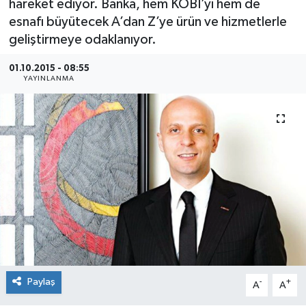
hareket ediyor. Banka, hem KOBİ’yi hem de
esnafı büyütecek A’dan Z’ye ürün ve hizmetlerle
SEKTÖR
geliştirmeye odaklanıyor.
ŞİRKET PANO
01.10.2015 - 08:55
YAYINLANMA
SÖYLEŞİ
ÜLKE
YAŞAM
Paylaş
-
+
A
A