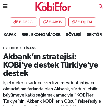
AKADEMİ
E-DERGİ
E-ARŞİV
E-DİJİTAL
BİLİŞİM PANO
KAPAK
REEL EKONOMİ/OSB
SÖYLEŞİ
SEKTÖR
DESTEK-TEŞVİK
HABERLER
FİNANS
ETKİNLİK
Akbank’ın stratejisi:
KOBİ’ye destek Türkiye’ye
GÜNCEL
destek
HABERLER
İşletmelerin sadece kredi ve mevduat ihtiyacı
olmadığının farkında olan Akbank, sürdürülebilir
KAPAK
büyümeye katkı sağlamak amacıyla “KOBİ’ler
Türkiye’nin, Akbank KOBİ’lerin Gücü” felsefesiyle
OSB