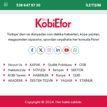
538 647 97 30
İLETIŞIM
Türkiye'den ve dünyadan son dakika haberleri, köşe yazıları,
magazinden siyasete, spordan seyahate her konuda Flow!
About Us
KAPAK
Gizlilik Politikası
OSB
Hakkımızda
SÖYLEŞİ
İletişim
SEKTÖR
KOBİ Tanımı
HABERLER
Künye
ÜLKE
AKADEMİ
DESTEK-TEŞVİK
YAŞAM
ETKİNLİK
Copyright © 2024. Her hakkı saklıdır.