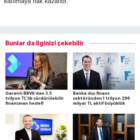
katılmaya hak kazandı.”
Bunlar da ilginizi çekebilir
Garanti BBVA’dan 3.5
Banka dışı finans
trilyon TL’lik sürdürülebilir
sektöründen 1 trilyon 296
finansman hedefi
milyar TL aktif büyüklük