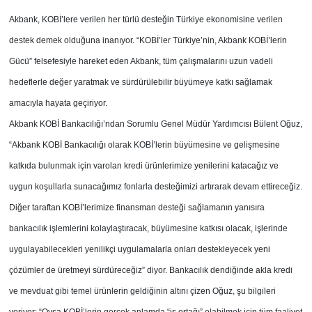
Akbank, KOBİ’lere verilen her türlü desteğin Türkiye ekonomisine verilen
destek demek olduğuna inanıyor. “KOBİ’ler Türkiye’nin, Akbank KOBİ’lerin
Gücü” felsefesiyle hareket eden Akbank, tüm çalışmalarını uzun vadeli
hedeflerle değer yaratmak ve sürdürülebilir büyümeye katkı sağlamak
amacıyla hayata geçiriyor.
Akbank KOBİ Bankacılığı’ndan Sorumlu Genel Müdür Yardımcısı Bülent Oğuz,
“Akbank KOBİ Bankacılığı olarak KOBİ’lerin büyümesine ve gelişmesine
katkıda bulunmak için varolan kredi ürünlerimize yenilerini katacağız ve
uygun koşullarla sunacağımız fonlarla desteğimizi artırarak devam ettireceğiz.
Diğer taraftan KOBİ’lerimize finansman desteği sağlamanın yanısıra
bankacılık işlemlerini kolaylaştıracak, büyümesine katkısı olacak, işlerinde
uygulayabilecekleri yenilikçi uygulamalarla onları destekleyecek yeni
çözümler de üretmeyi sürdüreceğiz” diyor. Bankacılık dendiğinde akla kredi
ve mevduat gibi temel ürünlerin geldiğinin altını çizen Oğuz, şu bilgileri