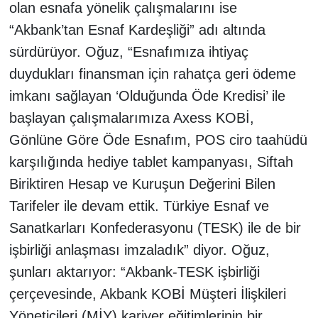
olan esnafa yönelik çalışmalarını ise
“Akbank’tan Esnaf Kardeşliği” adı altında
sürdürüyor. Oğuz, “Esnafımıza ihtiyaç
duydukları finansman için rahatça geri ödeme
imkanı sağlayan ‘Olduğunda Öde Kredisi’ ile
başlayan çalışmalarımıza Axess KOBİ,
Gönlüne Göre Öde Esnafım, POS ciro taahüdü
karşılığında hediye tablet kampanyası, Siftah
Biriktiren Hesap ve Kuruşun Değerini Bilen
Tarifeler ile devam ettik. Türkiye Esnaf ve
Sanatkarları Konfederasyonu (TESK) ile de bir
işbirliği anlaşması imzaladık” diyor. Oğuz,
şunları aktarıyor: “Akbank-TESK işbirliği
çerçevesinde, Akbank KOBİ Müşteri İlişkileri
Yöneticileri (MİY) kariyer eğitimlerinin bir