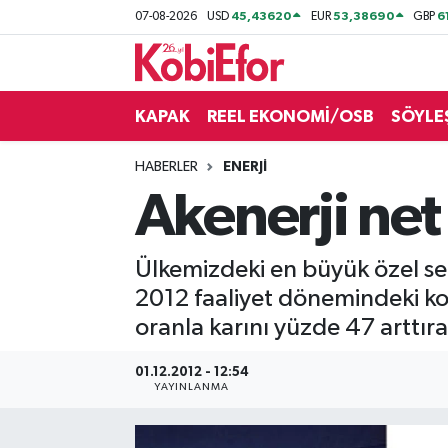
45,43620
53,38690
6
07-08-2026
USD
EUR
GBP
AKADEMİ
KAPAK
REEL EKONOMİ/OSB
SÖYLE
BİLİŞİM PANO
HABERLER
ENERJİ
DESTEK-TEŞVİK
Akenerji net 
ETKİNLİK
Ülkemizdeki en büyük özel sekt
GÜNCEL
2012 faaliyet dönemindeki kon
oranla karını yüzde 47 arttıra
HABERLER
01.12.2012 - 12:54
KAPAK
YAYINLANMA
OSB