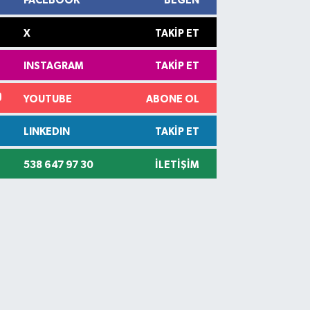
FACEBOOK
BEĞEN
X
TAKIP ET
INSTAGRAM
TAKIP ET
YOUTUBE
ABONE OL
LINKEDIN
TAKIP ET
538 647 97 30
İLETIŞIM