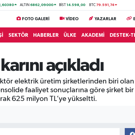
1,60380
6862,09000
14.598,00
79.591,74
ALTIN
BİST
BTC
FOTO GALERİ
VİDEO
YAZARLAR
Şİ
SEKTÖR
HABERLER
ÜLKE
AKADEMİ
DESTEK-T
karını açıkladı
ör elektrik üretim şirketlerinden biri olan
solide faaliyet sonuçlarına göre şirket bir
rak 625 milyon TL’ye yükseltti.