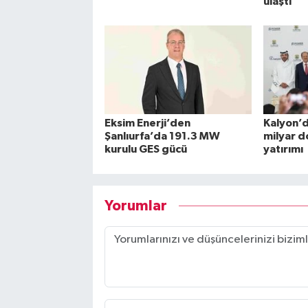
ulaştı
Eksim Enerji’den
Kalyon’d
Şanlıurfa’da 191.3 MW
milyar do
kurulu GES gücü
yatırımı
Yorumlar