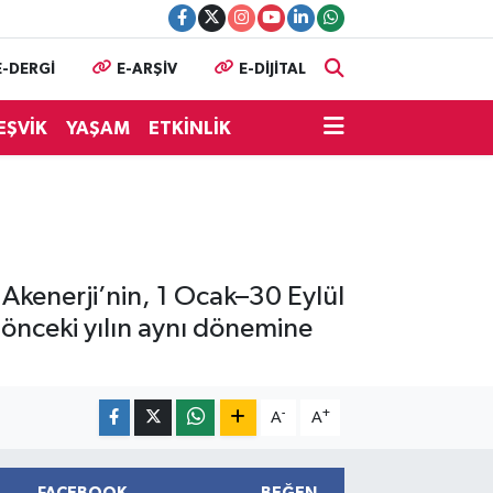
E-DERGİ
E-ARŞİV
E-DİJİTAL
EŞVİK
YAŞAM
ETKİNLİK
 Akenerji’nin, 1 Ocak–30 Eylül
 önceki yılın aynı dönemine
-
+
A
A