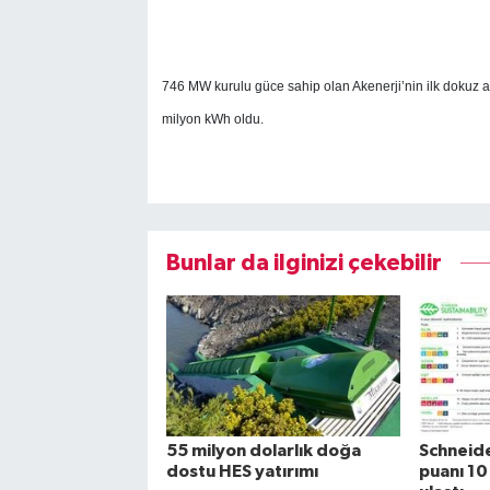
746 MW kurulu güce sahip olan Akenerji’nin ilk dokuz ayd
milyon kWh oldu.
Bunlar da ilginizi çekebilir
55 milyon dolarlık doğa
Schneide
dostu HES yatırımı
puanı 10