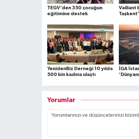
TEGV’den 350 çocuğun
Vaillant 
eğitimine destek
Taşkent’
YenidenBiz Derneği 10 yılda
İGA İsta
500 bin kadına ulaştı
‘Dünyanın
Yorumlar