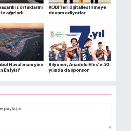
başarılı iş ortaklarını
KOBİ’leri dijitalleştirmeye
te ağırladı
devam ediyorlar
nbul Havalimanı yine
Bilyoner, Anadolu Efes’e 50.
 En İyisi’
yılında da sponsor