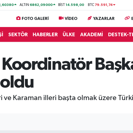
1,60380
6862,09000
14.598,00
79.591,74
ALTIN
BİST
BTC
FOTO GALERİ
VİDEO
YAZARLAR
Şİ
SEKTÖR
HABERLER
ÜLKE
AKADEMİ
DESTEK-T
 Koordinatör Başk
 oldu
 ve Karaman illeri başta olmak üzere Türki