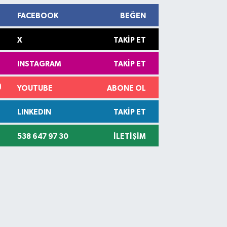
FACEBOOK
BEĞEN
X
TAKIP ET
INSTAGRAM
TAKIP ET
YOUTUBE
ABONE OL
LINKEDIN
TAKIP ET
538 647 97 30
İLETIŞIM