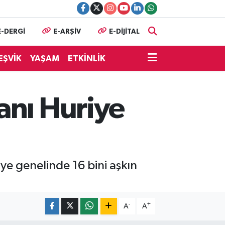
E-DERGİ
E-ARŞİV
E-DİJİTAL
EŞVİK
YAŞAM
ETKİNLİK
anı Huriye
ye genelinde 16 bini aşkın
-
+
A
A