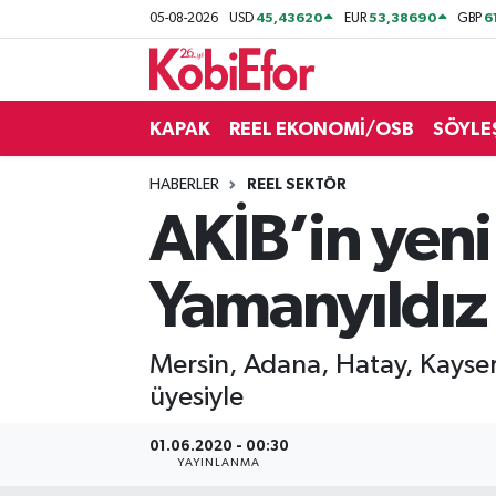
45,43620
53,38690
6
05-08-2026
USD
EUR
GBP
AKADEMİ
KAPAK
REEL EKONOMİ/OSB
SÖYLE
BİLİŞİM PANO
HABERLER
REEL SEKTÖR
DESTEK-TEŞVİK
AKİB’in yeni
ETKİNLİK
Yamanyıldız
GÜNCEL
Mersin, Adana, Hatay, Kayseri
HABERLER
üyesiyle
KAPAK
01.06.2020 - 00:30
YAYINLANMA
OSB