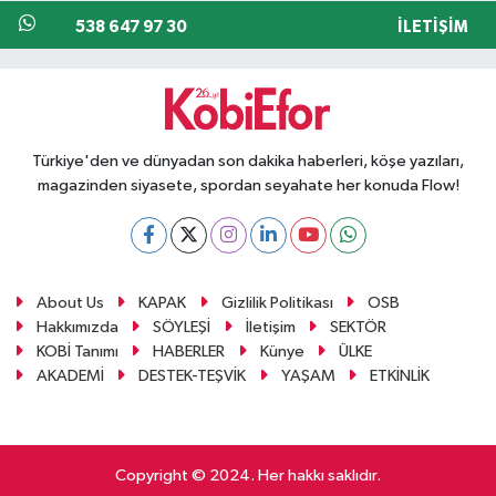
538 647 97 30
İLETIŞIM
Türkiye'den ve dünyadan son dakika haberleri, köşe yazıları,
magazinden siyasete, spordan seyahate her konuda Flow!
About Us
KAPAK
Gizlilik Politikası
OSB
Hakkımızda
SÖYLEŞİ
İletişim
SEKTÖR
KOBİ Tanımı
HABERLER
Künye
ÜLKE
AKADEMİ
DESTEK-TEŞVİK
YAŞAM
ETKİNLİK
Copyright © 2024. Her hakkı saklıdır.