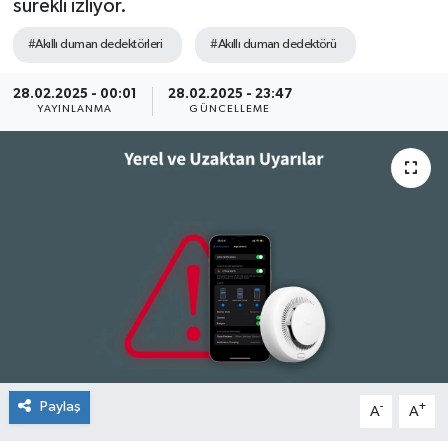
sürekli izliyor.
SEKTÖR
#Akıllı duman dedektörleri
#Akıllı duman dedektörü
ŞİRKET PANO
28.02.2025 - 00:01
28.02.2025 - 23:47
YAYINLANMA
GÜNCELLEME
SÖYLEŞİ
ÜLKE
YAŞAM
Paylaş
-
+
A
A