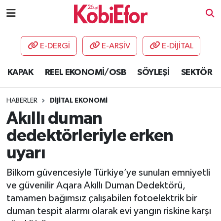
AKADEMİ
E-DERGİ
E-ARŞİV
E-DİJİTAL
BİLİŞİM PANO
KAPAK
REEL EKONOMİ/OSB
SÖYLEŞİ
SEKTÖR
DESTEK-TEŞVİK
HABERLER
DİJİTAL EKONOMİ
ETKİNLİK
Akıllı duman
dedektörleriyle erken
GÜNCEL
uyarı
HABERLER
Bilkom güvencesiyle Türkiye’ye sunulan emniyetli
ve güvenilir Aqara Akıllı Duman Dedektörü,
KAPAK
tamamen bağımsız çalışabilen fotoelektrik bir
duman tespit alarmı olarak evi yangın riskine karşı
OSB