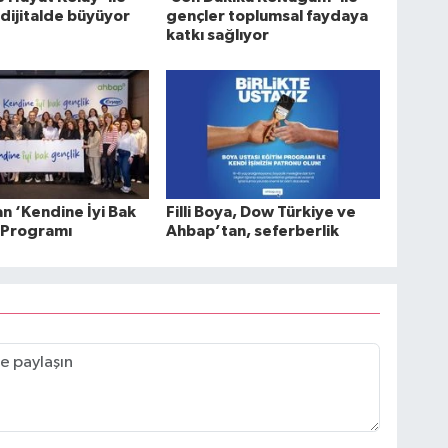
 dijitalde büyüyor
gençler toplumsal faydaya
katkı sağlıyor
n ‘Kendine İyi Bak
Filli Boya, Dow Türkiye ve
 Programı
Ahbap’tan, seferberlik