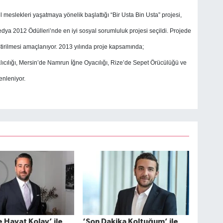
eslekleri yaşatmaya yönelik başlattığı “Bir Usta Bin Usta” projesi,
a 2012 Ödülleri’nde en iyi sosyal sorumluluk projesi seçildi. Projede
tirilmesi amaçlanıyor.
2013 yılında proje kapsamında;
lığı, Mersin’de Namrun İğne Oyacılığı, Rize’de Sepet Örücülüğü ve
enleniyor.
e Hayat Kolay’ ile
‘Son Dakika Koltuğum’ ile