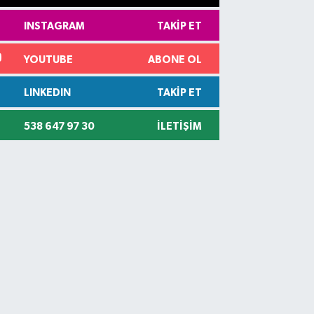
INSTAGRAM
TAKIP ET
YOUTUBE
ABONE OL
LINKEDIN
TAKIP ET
538 647 97 30
İLETIŞIM