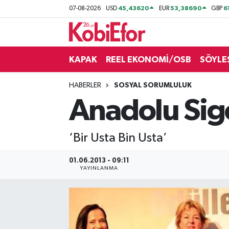
45,43620
53,38690
6
07-08-2026
USD
EUR
GBP
AKADEMİ
KAPAK
REEL EKONOMİ/OSB
SÖYLE
BİLİŞİM PANO
HABERLER
SOSYAL SORUMLULUK
DESTEK-TEŞVİK
Anadolu Sig
ETKİNLİK
‘Bir Usta Bin Usta’
GÜNCEL
01.06.2013 - 09:11
HABERLER
YAYINLANMA
KAPAK
OSB