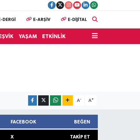
E-DERGİ
E-ARŞİV
E-DİJİTAL
EŞVİK
YAŞAM
ETKİNLİK
-
+
A
A
FACEBOOK
BEĞEN
X
TAKIP ET