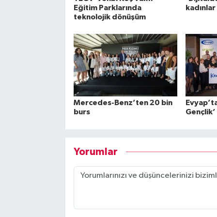
Eğitim Parklarında
kadınlar
teknolojik dönüşüm
Mercedes-Benz’ten 20 bin
Evyap’ta
burs
Gençlik’
Yorumlar