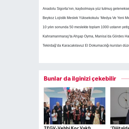
Anadolu Sigorta’nın, kaybolmaya yüz tutmuş geleneksel m
Beykoz Lojistik Meslek Yüksekokulu ‘Medya Ve Yeni Medy
10 yılın sonunda 50 meslekte toplam 1000 ustanın yetiş
Kahramanmaraş’ta Ahşap Oyma, Manisa’da Gördes Halıcı
Tekirdağ’da Karacakılavuz El Dokumacılığı kursları düz
Bunlar da ilginizi çekebilir
TEGV-Vehbi Koç Vakfı
‘Dijitald