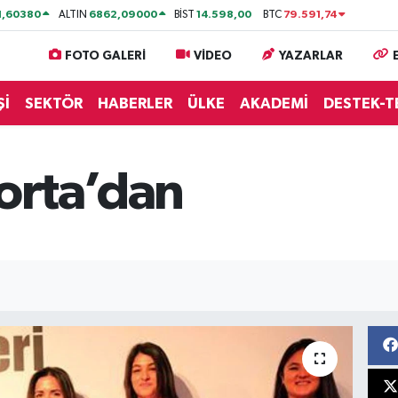
1,60380
6862,09000
14.598,00
79.591,74
ALTIN
BİST
BTC
FOTO GALERİ
VİDEO
YAZARLAR
Şİ
SEKTÖR
HABERLER
ÜLKE
AKADEMİ
DESTEK-T
orta’dan