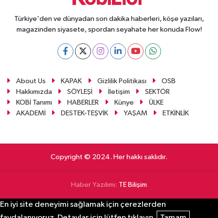
Türkiye'den ve dünyadan son dakika haberleri, köşe yazıları,
magazinden siyasete, spordan seyahate her konuda Flow!
About Us
KAPAK
Gizlilik Politikası
OSB
Hakkımızda
SÖYLEŞİ
İletişim
SEKTÖR
KOBİ Tanımı
HABERLER
Künye
ÜLKE
AKADEMİ
DESTEK-TEŞVİK
YAŞAM
ETKİNLİK
Copyright © 2024. Her hakkı saklıdır.
Haber Yazılımı:
TE Bilişim
En iyi site deneyimi sağlamak için çerezlerden
faydalanıyoruz. Detaylar için lütfen tıklayın.
Tamam