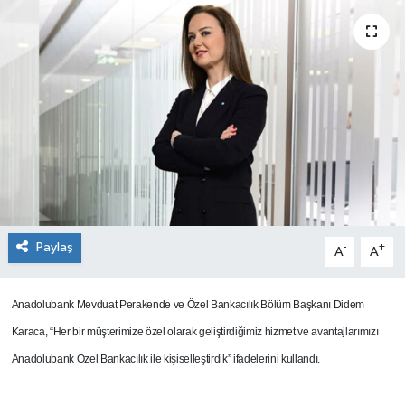
SEKTÖR
ŞİRKET PANO
SÖYLEŞİ
ÜLKE
YAŞAM
Paylaş
-
+
A
A
Anadolubank Mevduat Perakende ve Özel Bankacılık Bölüm Başkanı Didem
Karaca, “Her bir müşterimize özel olarak geliştirdiğimiz hizmet ve avantajlarımızı
Anadolubank Özel Bankacılık ile kişiselleştirdik” ifadelerini kullandı.