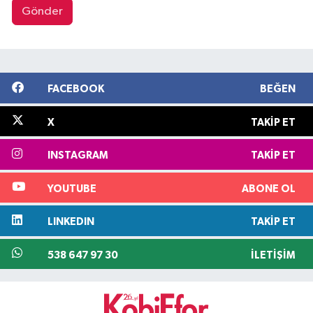
Gönder
FACEBOOK
BEĞEN
X
TAKIP ET
INSTAGRAM
TAKIP ET
YOUTUBE
ABONE OL
LINKEDIN
TAKIP ET
538 647 97 30
İLETIŞIM