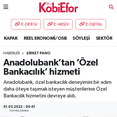
AKADEMİ
E-DERGİ
E-ARŞİV
E-DİJİTAL
BİLİŞİM PANO
KAPAK
REEL EKONOMİ/OSB
SÖYLEŞİ
SEKTÖR
DESTEK-TEŞVİK
HABERLER
ŞİRKET PANO
ETKİNLİK
Anadolubank’tan ‘Özel
Bankacılık’ hizmeti
GÜNCEL
Anadolubank, özel bankacılık deneyimini bir adım
HABERLER
daha öteye taşımak isteyen müşterilerine Özel
Bankacılık hizmetini devreye aldı.
KAPAK
01.03.2022 - 00:01
YAYINLANMA
OSB