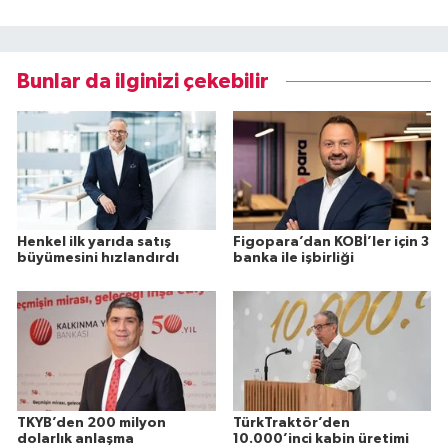
Bunlar da ilginizi çekebilir
Henkel ilk yarıda satış
Figopara’dan KOBİ’ler için 3
büyümesini hızlandırdı
banka ile işbirliği
TKYB’den 200 milyon
TürkTraktör’den
dolarlık anlaşma
10.000’inci kabin üretimi