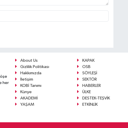
About Us
KAPAK
Gizlilik Politikası
OSB
Hakkımızda
SÖYLEŞİ
köşe
İletişim
SEKTÖR
e her
KOBİ Tanımı
HABERLER
Künye
ÜLKE
AKADEMİ
DESTEK-TEŞVİK
YAŞAM
ETKİNLİK