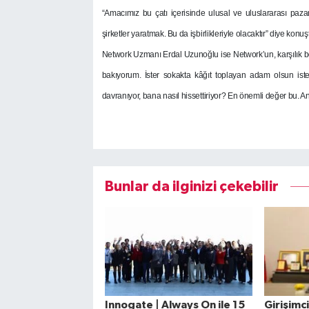
“Amacımız bu çatı içerisinde ulusal ve uluslararası pazar
şirketler yaratmak. Bu da işbirlikleriyle olacaktır” diye konuş
Network Uzmanı Erdal Uzunoğlu ise Network’un, karşılık be
bakıyorum. İster sokakta kâğıt toplayan adam olsun ister
davranıyor, bana nasıl hissettiriyor? En önemli değer bu. A
Bunlar da ilginizi çekebilir
Innogate | Always On ile 15
Girişimc