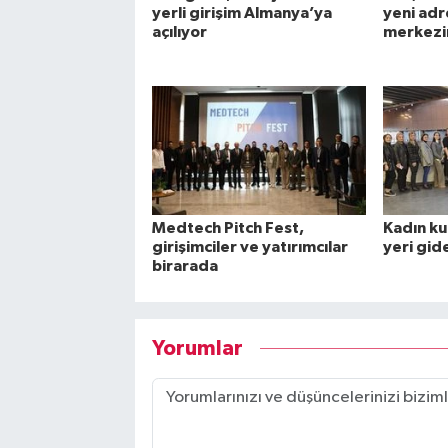
yerli girişim Almanya’ya
yeni adr
açılıyor
merkezi
Medtech Pitch Fest,
Kadın ku
girişimciler ve yatırımcılar
yeri gid
birarada
Yorumlar