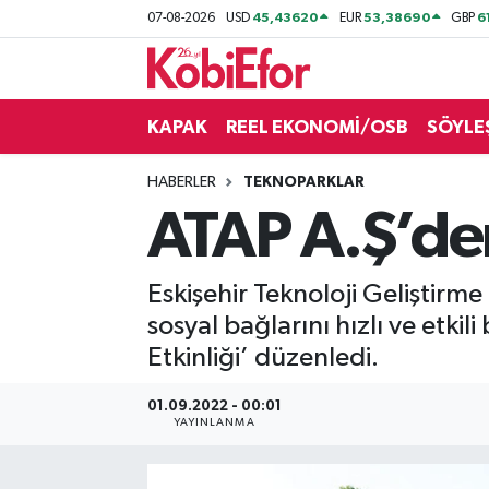
45,43620
53,38690
6
07-08-2026
USD
EUR
GBP
AKADEMİ
KAPAK
REEL EKONOMİ/OSB
SÖYLE
BİLİŞİM PANO
HABERLER
TEKNOPARKLAR
DESTEK-TEŞVİK
ATAP A.Ş’den
ETKİNLİK
Eskişehir Teknoloji Geliştirme 
GÜNCEL
sosyal bağlarını hızlı ve etki
Etkinliği’ düzenledi.
HABERLER
01.09.2022 - 00:01
KAPAK
YAYINLANMA
OSB