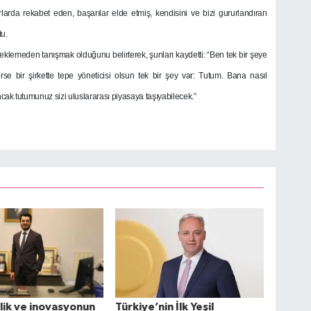
larda rekabet eden, başarılar elde etmiş, kendisini ve bizi gururlandıran
tu.
klemeden tanışmak olduğunu belirterek, şunları kaydetti: “Ben tek bir şeye
se bir şirkette tepe yöneticisi olsun tek bir şey var: Tutum. Bana nasıl
ncak tutumunuz sizi uluslararası piyasaya taşıyabilecek.”
ilik ve inovasyonun
Türkiye’nin İlk Yeşil