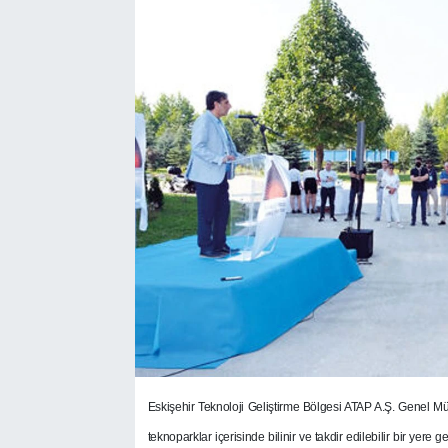
SEKTÖR
ŞİRKET PANO
SÖYLEŞİ
ÜLKE
YAŞAM
Eskişehir Teknoloji Geliştirme Bölgesi ATAP A.Ş. Genel Müd
teknoparklar içerisinde bilinir ve takdir edilebilir bir yere g