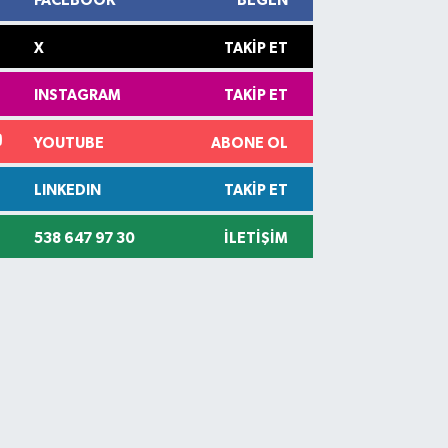
FACEBOOK
BEĞEN
X
TAKIP ET
INSTAGRAM
TAKIP ET
YOUTUBE
ABONE OL
LINKEDIN
TAKIP ET
538 647 97 30
İLETIŞIM