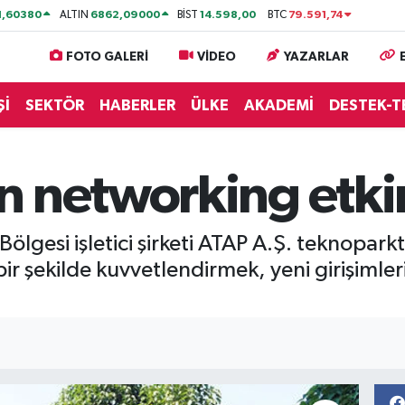
1,60380
6862,09000
14.598,00
79.591,74
ALTIN
BİST
BTC
FOTO GALERİ
VİDEO
YAZARLAR
Şİ
SEKTÖR
HABERLER
ÜLKE
AKADEMİ
DESTEK-T
 networking etkin
Bölgesi işletici şirketi ATAP A.Ş. teknoparkt
li bir şekilde kuvvetlendirmek, yeni girişim