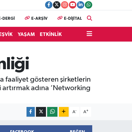
E-DERGİ
E-ARŞİV
E-DİJİTAL
EŞVİK
YAŞAM
ETKİNLİK
liği
a faaliyet gösteren şirketlerin
leri artırmak adına ‘Networking
-
+
A
A