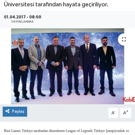
Üniversitesi tarafından hayata geçiriliyor.
SEKTÖR
01.04.2017 - 08:00
YAYINLANMA
ŞİRKET PANO
SÖYLEŞİ
ÜLKE
YAŞAM
Paylaş
-
+
A
A
Riot Games Türkiye tarafından düzenlenen League of Legends Türkiye Şampiyonluk ve