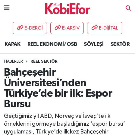
AKADEMİ
E-DERGİ
E-ARŞİV
E-DİJİTAL
BİLİŞİM PANO
KAPAK
REEL EKONOMİ/OSB
SÖYLEŞİ
SEKTÖR
DESTEK-TEŞVİK
HABERLER
REEL SEKTÖR
ETKİNLİK
Bahçeşehir
Üniversitesi’nden
GÜNCEL
Türkiye’de bir ilk: Espor
HABERLER
Bursu
KAPAK
Geçtiğimiz yıl ABD, Norveç ve İsveç’te ilk
örneklerini görmeye başladığımız ‘espor bursu’
OSB
uygulaması, Türkiye’de ilk kez Bahçeşehir