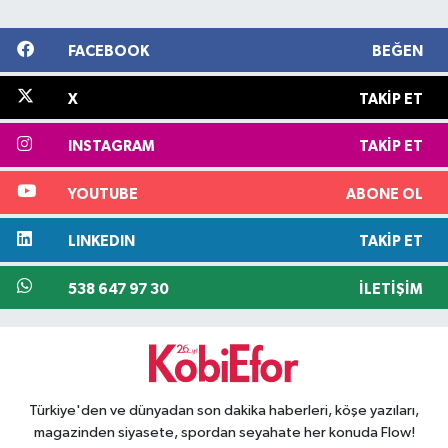
FACEBOOK
BEĞEN
X
TAKIP ET
INSTAGRAM
TAKIP ET
YOUTUBE
ABONE OL
LINKEDIN
TAKIP ET
538 647 97 30
İLETIŞIM
Türkiye'den ve dünyadan son dakika haberleri, köşe yazıları,
magazinden siyasete, spordan seyahate her konuda Flow!