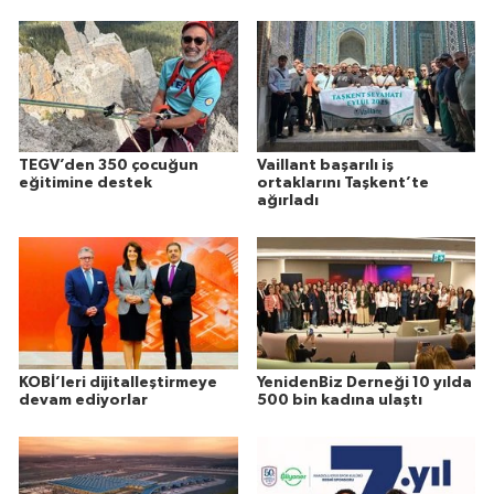
TEGV’den 350 çocuğun
Vaillant başarılı iş
eğitimine destek
ortaklarını Taşkent’te
ağırladı
KOBİ’leri dijitalleştirmeye
YenidenBiz Derneği 10 yılda
devam ediyorlar
500 bin kadına ulaştı