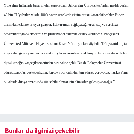
Yükselme liglerinde başarılı olan esporcular, Bahçeşehir Üniversitesi’nden maddi değeri
40 bin TL’yi bulan yüzde 100’e varan oranlarda eğitim bursu kazanabilecekler. Espor
alanında ilerlemek isteyen gençler, iki kurumun sağlayacağı ortak staj ve sertifika
programlarıyla da akademik ve profesyonel anlamda destek alabilecek. Bahçeşehir
Üniversitesi Mütevelli Heyeti Başkanı Enver Yücel, şunları söyledi: “Dünya artık dijital
kuşak dediğimiz yeni neslin yarattığı işler ve ürünlere odaklanıyor. Espor sektörü de bu
dijital kuşağın vazgeçilmezlerinden biri haline geldi. Biz de Bahçeşehir Üniversitesi
olarak Espor’u, desteklediğimiz birçok spor dalından biri olarak görüyoruz. Türkiye’nin
bu alanda dünya arenasında söz sahibi olması için elimizden geleni yapacağız.”
Bunlar da ilginizi çekebilir