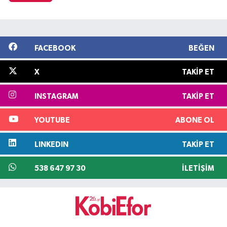
FACEBOOK
BEĞEN
X
TAKIP ET
INSTAGRAM
TAKIP ET
YOUTUBE
ABONE OL
LINKEDIN
TAKIP ET
538 647 97 30
İLETIŞIM