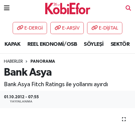
AKADEMİ
E-DERGİ
E-ARŞİV
E-DİJİTAL
BİLİŞİM PANO
KAPAK
REEL EKONOMİ/OSB
SÖYLEŞİ
SEKTÖR
DESTEK-TEŞVİK
HABERLER
PANORAMA
ETKİNLİK
Bank Asya
Bank Asya Fitch Ratings ile yollarını ayırdı
GÜNCEL
01.10.2012 - 07:55
HABERLER
YAYINLANMA
KAPAK
OSB