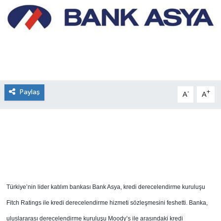
SEKTÖR
ŞİRKET PANO
SÖYLEŞİ
Paylaş
ÜLKE
-
+
A
A
YAŞAM
Türkiye’nin lider katılım bankası Bank Asya, kredi derecelendirme kuruluşu
Fitch Ratings ile kredi derecelendirme hizmeti sözleşmesini feshetti. Banka,
uluslararası derecelendirme kuruluşu Moody’s ile arasındaki kredi