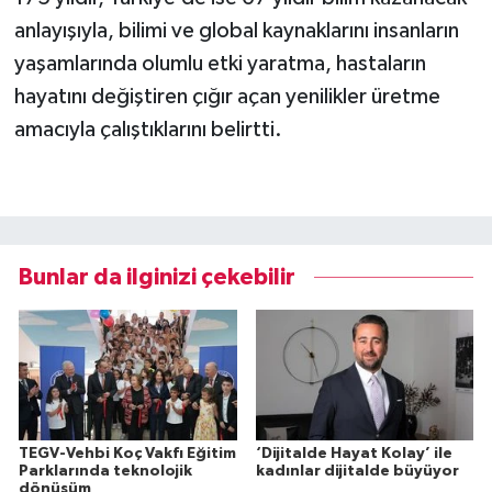
anlayışıyla, bilimi ve global kaynaklarını insanların
yaşamlarında olumlu etki yaratma, hastaların
hayatını değiştiren çığır açan yenilikler üretme
amacıyla çalıştıklarını belirtti.
Bunlar da ilginizi çekebilir
TEGV-Vehbi Koç Vakfı Eğitim
‘Dijitalde Hayat Kolay’ ile
Parklarında teknolojik
kadınlar dijitalde büyüyor
dönüşüm