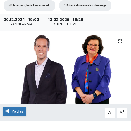
#Bilim gençlerle kazanacak
#Bilim kahramanları derneği
SEKTÖR
30.12.2024 - 19:00
13.02.2025 - 16:26
ŞİRKET PANO
YAYINLANMA
GÜNCELLEME
SÖYLEŞİ
ÜLKE
YAŞAM
Paylaş
-
+
A
A