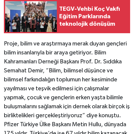
TEGV-Vehbi Koç Vakfı
Eğitim Parklarında
teknolojik dönüşüm
Proje, bilim ve araştırmaya merak duyan gençleri
bilim insanlarıyla bir araya getiriyor. Bilim
Kahramanları Derneği Başkanı Prof. Dr. Sıddıka
Semahat Demir, “Bilim, bilimsel düşünce ve
bilimsel farkındalığın toplumun her kesiminde
yayılması ve teşvik edilmesi için çalışmalar
yapmak, çocuk ve gençlerin erken yaşta bilimle
buluşmalarını sağlamak için dernek olarak birçok iş
birliktelikleri gerçekleştiriyoruz” diye konuştu.
Pfizer Türkiye Ülke Başkanı Metin Hullu, dünyada
175 yıldır, Türkiye’de ise 67 yıldır bilim kazanacak