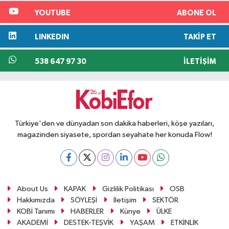
YOUTUBE
ABONE OL
LINKEDIN
TAKIP ET
538 647 97 30
İLETIŞIM
Türkiye'den ve dünyadan son dakika haberleri, köşe yazıları,
magazinden siyasete, spordan seyahate her konuda Flow!
About Us
KAPAK
Gizlilik Politikası
OSB
Hakkımızda
SÖYLEŞİ
İletişim
SEKTÖR
KOBİ Tanımı
HABERLER
Künye
ÜLKE
AKADEMİ
DESTEK-TEŞVİK
YAŞAM
ETKİNLİK