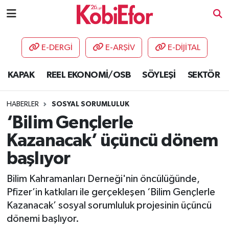
AKADEMİ
E-DERGİ
E-ARŞİV
E-DİJİTAL
BİLİŞİM PANO
KAPAK
REEL EKONOMİ/OSB
SÖYLEŞİ
SEKTÖR
DESTEK-TEŞVİK
HABERLER
SOSYAL SORUMLULUK
ETKİNLİK
‘Bilim Gençlerle
Kazanacak’ üçüncü dönem
GÜNCEL
başlıyor
HABERLER
Bilim Kahramanları Derneği'nin öncülüğünde,
Pfizer’in katkıları ile gerçekleşen ‘Bilim Gençlerle
KAPAK
Kazanacak’ sosyal sorumluluk projesinin üçüncü
dönemi başlıyor.
OSB