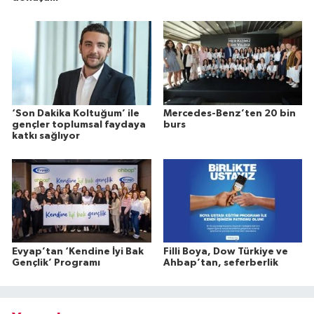
‘Son Dakika Koltuğum’ ile
Mercedes-Benz’ten 20 bin
gençler toplumsal faydaya
burs
katkı sağlıyor
Evyap’tan ‘Kendine İyi Bak
Filli Boya, Dow Türkiye ve
Gençlik’ Programı
Ahbap’tan, seferberlik