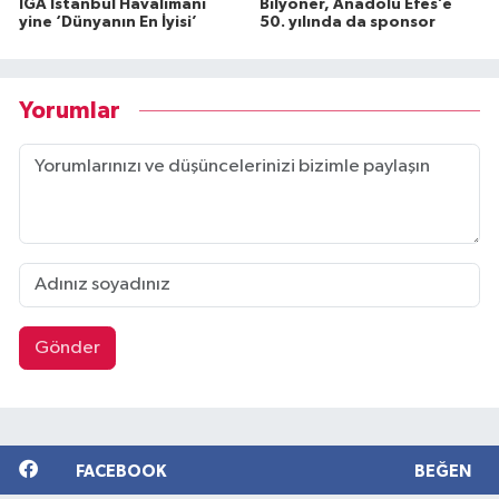
İGA İstanbul Havalimanı
Bilyoner, Anadolu Efes’e
yine ‘Dünyanın En İyisi’
50. yılında da sponsor
Yorumlar
Gönder
FACEBOOK
BEĞEN