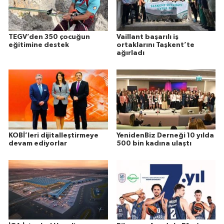
TEGV’den 350 çocuğun
Vaillant başarılı iş
eğitimine destek
ortaklarını Taşkent’te
ağırladı
KOBİ’leri dijitalleştirmeye
YenidenBiz Derneği 10 yılda
devam ediyorlar
500 bin kadına ulaştı