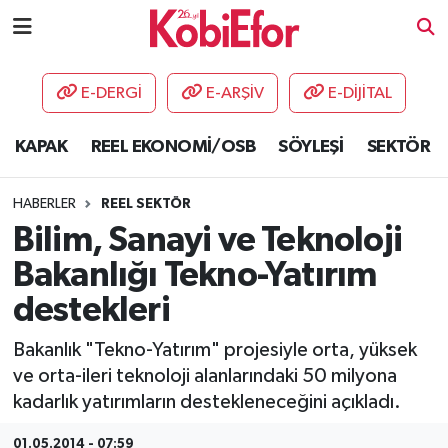
AKADEMİ
E-DERGİ
E-ARŞİV
E-DİJİTAL
BİLİŞİM PANO
KAPAK
REEL EKONOMİ/OSB
SÖYLEŞİ
SEKTÖR
DESTEK-TEŞVİK
HABERLER
REEL SEKTÖR
ETKİNLİK
Bilim, Sanayi ve Teknoloji
Bakanlığı Tekno-Yatırım
GÜNCEL
destekleri
HABERLER
Bakanlık "Tekno-Yatırım" projesiyle orta, yüksek
ve orta-ileri teknoloji alanlarındaki 50 milyona
KAPAK
kadarlık yatırımların destekleneceğini açıkladı.
OSB
01.05.2014 - 07:59