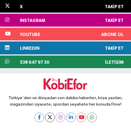
X
TAKIP ET
INSTAGRAM
TAKIP ET
YOUTUBE
ABONE OL
LINKEDIN
TAKIP ET
538 647 97 30
İLETIŞIM
Türkiye'den ve dünyadan son dakika haberleri, köşe yazıları,
magazinden siyasete, spordan seyahate her konuda Flow!