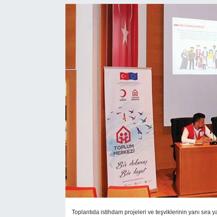
SEKTÖR
ŞİRKET PANO
SÖYLEŞİ
ÜLKE
YAŞAM
Toplantıda istihdam projeleri ve teşviklerinin yanı sıra ya