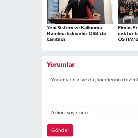
Yeni Sistem ve Kalkınma
Elmas Pr
Hamlesi Eskişehir OSB’de
sektör b
tanıtıldı
OSTİM’de
Yorumlar
Gönder