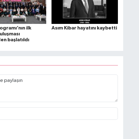
ogramı’nın ilk
Asım Kibar hayatını kaybetti
uluşması
n başlatıldı