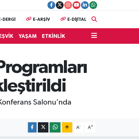
E-DERGİ
E-ARŞİV
E-DİJİTAL
EŞVİK
YAŞAM
ETKİNLİK
 Programları
eştirildi
i Konferans Salonu’nda
-
+
A
A