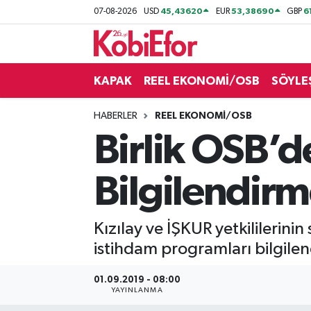
45,43620
53,38690
6
07-08-2026
USD
EUR
GBP
AKADEMİ
KAPAK
REEL EKONOMİ/OSB
SÖYLE
BİLİŞİM PANO
HABERLER
REEL EKONOMİ/OSB
DESTEK-TEŞVİK
Birlik OSB’d
ETKİNLİK
Bilgilendirme
GÜNCEL
Kızılay ve İŞKUR yetkililerin
HABERLER
istihdam programları bilgilend
KAPAK
01.09.2019 - 08:00
YAYINLANMA
OSB