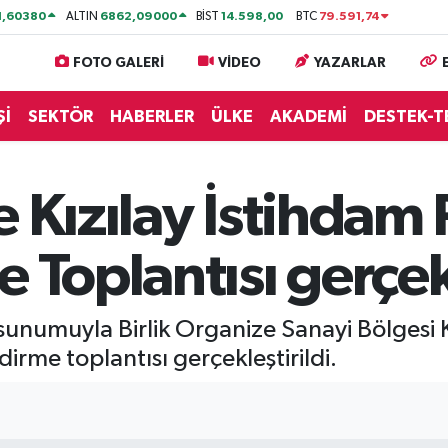
1,60380
6862,09000
14.598,00
79.591,74
ALTIN
BİST
BTC
FOTO GALERİ
VİDEO
YAZARLAR
Şİ
SEKTÖR
HABERLER
ÜLKE
AKADEMİ
DESTEK-T
e Kızılay İstihdam
 Toplantısı gerçekl
in sunumuyla Birlik Organize Sanayi Bölges
irme toplantısı gerçekleştirildi.