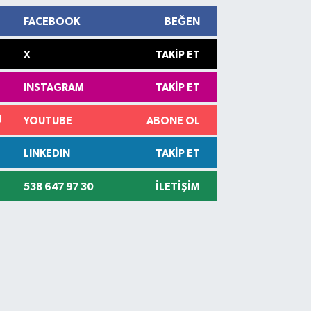
FACEBOOK
BEĞEN
X
TAKIP ET
INSTAGRAM
TAKIP ET
YOUTUBE
ABONE OL
LINKEDIN
TAKIP ET
538 647 97 30
İLETIŞIM