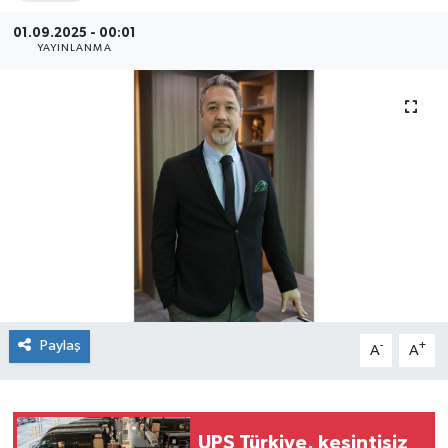
SEKTÖR
01.09.2025 - 00:01
YAYINLANMA
ŞİRKET PANO
SÖYLEŞİ
ÜLKE
YAŞAM
Paylaş
-
+
A
A
UPS Türkiye, kesintisiz