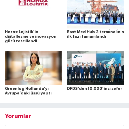
Horoz Lojistik’in
East Med Hub 2 termı̇nalı̇nı̇n
dijitalleşme ve inovasyon
ilk fazı tamamlandı
gücü tescillendi
Greenlog Hollanda’yı
DFDS’den 10.000’inci sefer
Avrupa’daki üssü yaptı
Yorumlar