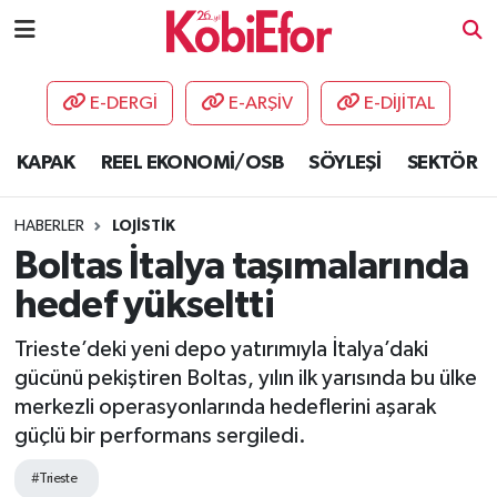
AKADEMİ
E-DERGİ
E-ARŞİV
E-DİJİTAL
BİLİŞİM PANO
KAPAK
REEL EKONOMİ/OSB
SÖYLEŞİ
SEKTÖR
DESTEK-TEŞVİK
HABERLER
LOJİSTİK
ETKİNLİK
Boltas İtalya taşımalarında
hedef yükseltti
GÜNCEL
Trieste’deki yeni depo yatırımıyla İtalya’daki
HABERLER
gücünü pekiştiren Boltas, yılın ilk yarısında bu ülke
merkezli operasyonlarında hedeflerini aşarak
KAPAK
güçlü bir performans sergiledi.
OSB
#Trieste