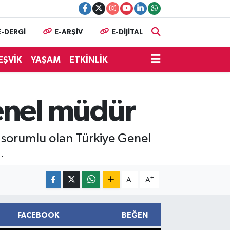
E-DERGİ
E-ARŞİV
E-DİJİTAL
EŞVİK
YAŞAM
ETKİNLİK
genel müdür
 sorumlu olan Türkiye Genel
.
-
+
A
A
FACEBOOK
BEĞEN