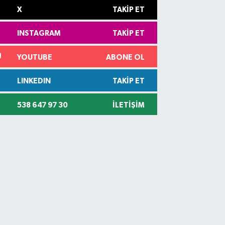
X
TAKIP ET
INSTAGRAM
TAKIP ET
YOUTUBE
ABONE OL
LINKEDIN
TAKIP ET
538 647 97 30
İLETIŞIM