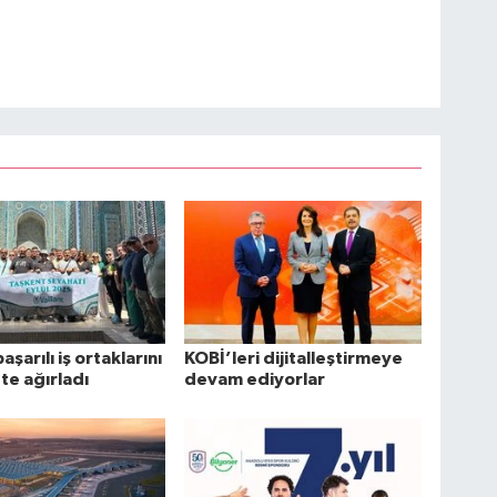
başarılı iş ortaklarını
KOBİ’leri dijitalleştirmeye
te ağırladı
devam ediyorlar