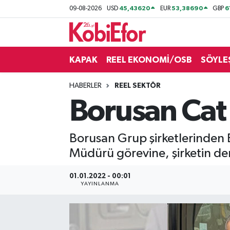
45,43620
53,38690
6
09-08-2026
USD
EUR
GBP
AKADEMİ
KAPAK
REEL EKONOMİ/OSB
SÖYLE
BİLİŞİM PANO
HABERLER
REEL SEKTÖR
DESTEK-TEŞVİK
Borusan Cat
ETKİNLİK
Borusan Grup şirketlerinden 
GÜNCEL
Müdürü görevine, şirketin de
HABERLER
01.01.2022 - 00:01
YAYINLANMA
KAPAK
OSB