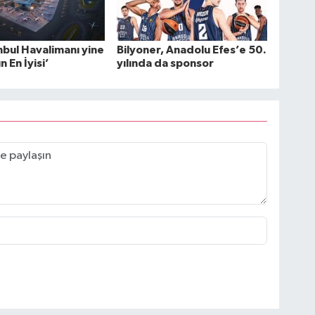
nbul Havalimanı yine
Bilyoner, Anadolu Efes’e 50.
 En İyisi’
yılında da sponsor