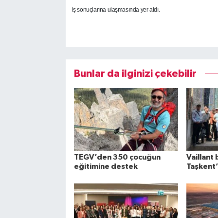
iş sonuçlarına ulaşmasında yer aldı.
Bunlar da ilginizi çekebilir
TEGV’den 350 çocuğun
Vaillant 
eğitimine destek
Taşkent’