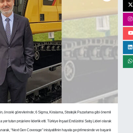
in, önceki görevlerinde; 6 Sigma, Kiralama, Stratejik Pazarlama gibi önemli
r tutan projelere liderlik etti. Türkiye İnşaat Endüstrisi Satış Lideri olarak
llanarak, “Next Gen Coverage” inisiyatifinin hayata geçirilmesinde ve başarılı