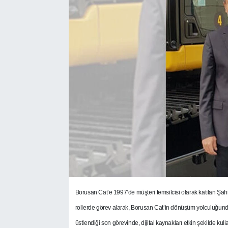
SEKTÖR
ŞİRKET PANO
SÖYLEŞİ
ÜLKE
YAŞAM
Borusan Cat’e 1997’de müşteri temsilcisi olarak katılan Şah
rollerde görev alarak, Borusan Cat’in dönüşüm yolculuğunda ye
üstlendiği son görevinde, dijital kaynakları etkin şekilde ku