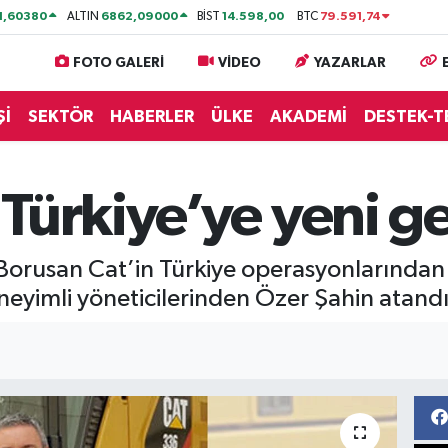
1,60380
6862,09000
14.598,00
79.591,74
ALTIN
BİST
BTC
FOTO GALERİ
VİDEO
YAZARLAR
Şİ
SEKTÖR
HABERLER
ÜLKE
AKADEMİ
DESTEK-T
 Türkiye’ye yeni 
Borusan Cat’in Türkiye operasyonlarından
neyimli yöneticilerinden Özer Şahin atandı