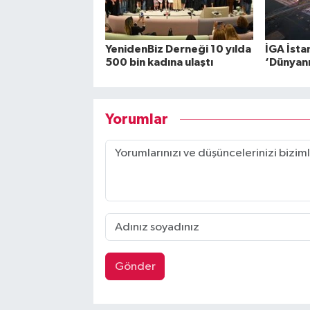
YenidenBiz Derneği 10 yılda
İGA İsta
500 bin kadına ulaştı
‘Dünyanın
Yorumlar
Gönder