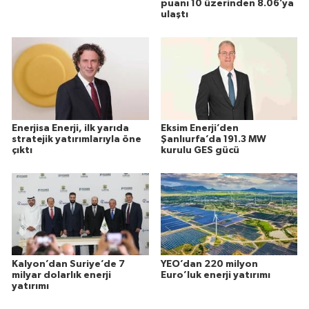
puanı 10 üzerinden 8.06’ya
ulaştı
Enerjisa Enerji, ilk yarıda
Eksim Enerji’den
stratejik yatırımlarıyla öne
Şanlıurfa’da 191.3 MW
çıktı
kurulu GES gücü
Kalyon’dan Suriye’de 7
YEO’dan 220 milyon
milyar dolarlık enerji
Euro’luk enerji yatırımı
yatırımı