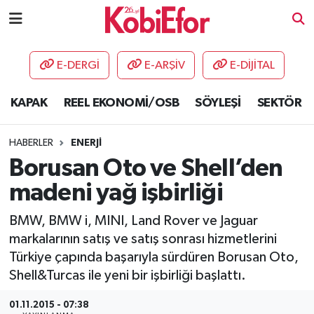
AKADEMİ
E-DERGİ
E-ARŞİV
E-DİJİTAL
BİLİŞİM PANO
KAPAK
REEL EKONOMİ/OSB
SÖYLEŞİ
SEKTÖR
DESTEK-TEŞVİK
HABERLER
ENERJİ
ETKİNLİK
Borusan Oto ve Shell’den
madeni yağ işbirliği
GÜNCEL
BMW, BMW i, MINI, Land Rover ve Jaguar
HABERLER
markalarının satış ve satış sonrası hizmetlerini
Türkiye çapında başarıyla sürdüren Borusan Oto,
KAPAK
Shell&Turcas ile yeni bir işbirliği başlattı.
OSB
01.11.2015 - 07:38