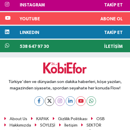
INSTAGRAM
TAKIP ET
YOUTUBE
ABONE OL
LINKEDIN
TAKIP ET
538 647 97 30
İLETIŞIM
Türkiye'den ve dünyadan son dakika haberleri, köşe yazıları,
magazinden siyasete, spordan seyahate her konuda Flow!
About Us
KAPAK
Gizlilik Politikası
OSB
Hakkımızda
SÖYLEŞİ
İletişim
SEKTÖR