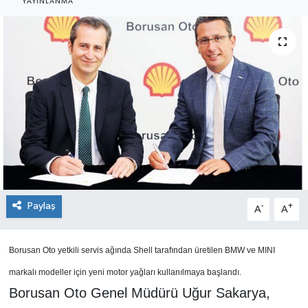
YAYINLANMA
SEKTÖR
ŞİRKET PANO
SÖYLEŞİ
ÜLKE
YAŞAM
Paylaş
-
+
A
A
Borusan Oto yetkili servis ağında Shell tarafından üretilen BMW ve MINI
markalı modeller için yeni motor yağları kullanılmaya başlandı.
Borusan Oto Genel Müdürü Uğur Sakarya,