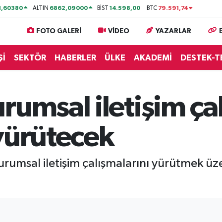
1,60380
6862,09000
14.598,00
79.591,74
ALTIN
BİST
BTC
FOTO GALERİ
VİDEO
YAZARLAR
Şİ
SEKTÖR
HABERLER
ÜLKE
AKADEMİ
DESTEK-T
rumsal iletişim ça
yürütecek
umsal iletişim çalışmalarını yürütmek üzere