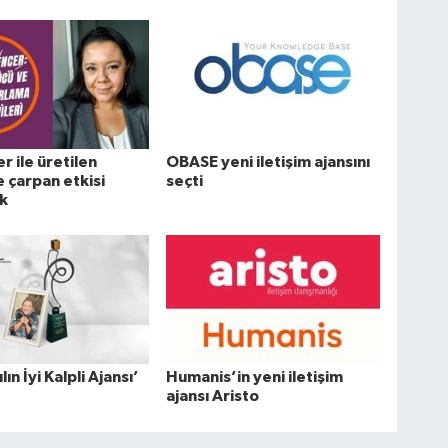
ler ile üretilen
OBASE yeni iletişim ajansını
çarpan etkisi
seçti
k
lın İyi Kalpli Ajansı’
Humanis’in yeni iletişim
ajansı Aristo