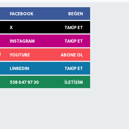
FACEBOOK
BEĞEN
X
TAKIP ET
INSTAGRAM
TAKIP ET
YOUTUBE
ABONE OL
LINKEDIN
TAKIP ET
538 647 97 30
İLETIŞIM