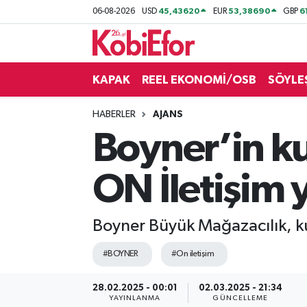
45,43620
53,38690
6
06-08-2026
USD
EUR
GBP
AKADEMİ
KAPAK
REEL EKONOMİ/OSB
SÖYLE
BİLİŞİM PANO
HABERLER
AJANS
DESTEK-TEŞVİK
Boyner’in ku
ETKİNLİK
ON İletişim 
GÜNCEL
Boyner Büyük Mağazacılık, kur
HABERLER
#BOYNER
#On iletişim
KAPAK
28.02.2025 - 00:01
02.03.2025 - 21:34
OSB
YAYINLANMA
GÜNCELLEME