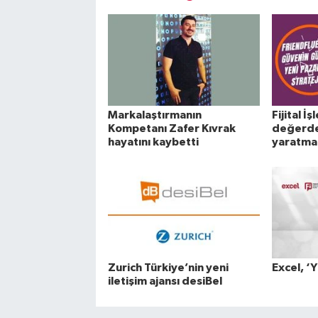
Markalaştırmanın
Fijital İş
Kompetanı Zafer Kıvrak
değerde 
hayatını kaybetti
yaratma
Zurich Türkiye’nin yeni
Excel, ‘Yı
iletişim ajansı desiBel