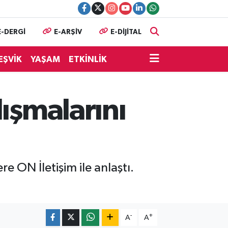
E-DERGİ
E-ARŞİV
E-DİJİTAL
EŞVİK
YAŞAM
ETKİNLİK
lışmalarını
 ON İletişim ile anlaştı.
-
+
A
A