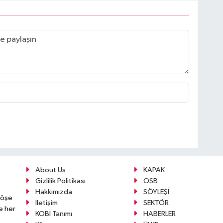
About Us
KAPAK
Gizlilik Politikası
OSB
Hakkımızda
SÖYLEŞİ
köşe
İletişim
SEKTÖR
e her
KOBİ Tanımı
HABERLER