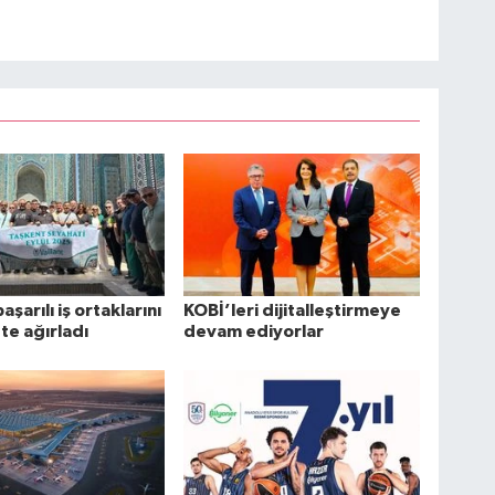
başarılı iş ortaklarını
KOBİ’leri dijitalleştirmeye
te ağırladı
devam ediyorlar