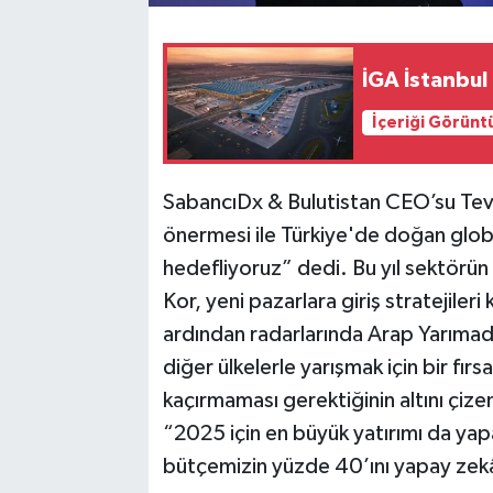
İGA İstanbul 
İçeriği Görünt
SabancıDx & Bulutistan CEO’su Te
önermesi ile Türkiye'de doğan globa
hedefliyoruz” dedi. Bu yıl sektörün 
Kor, yeni pazarlara giriş stratejile
ardından radarlarında Arap Yarımad
diğer ülkelerle yarışmak için bir fırs
kaçırmaması gerektiğinin altını çi
“2025 için en büyük yatırımı da yap
bütçemizin yüzde 40’ını yapay zekây