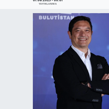
01.08.2025 - 00:01
YAYINLANMA
SEKTÖR
ŞİRKET PANO
SÖYLEŞİ
ÜLKE
YAŞAM