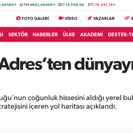
1,60380
6862,09000
14.598,00
79.591,74
ALTIN
BİST
BTC
FOTO GALERİ
VİDEO
YAZARLAR
Şİ
SEKTÖR
HABERLER
ÜLKE
AKADEMİ
DESTEK-T
 Adres’ten dünyayı
u’nun çoğunluk hissesini aldığı yerel bulu
tejisini içeren yol haritası açıklandı.