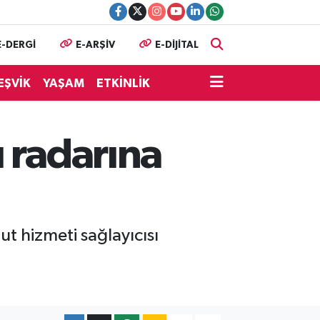
E-DERGİ
E-ARŞİV
E-DİJİTAL
EŞVİK
YAŞAM
ETKİNLİK
 radarına
t hizmeti sağlayıcısı