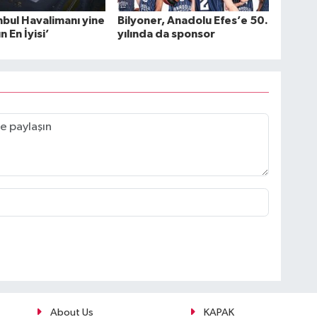
nbul Havalimanı yine
Bilyoner, Anadolu Efes’e 50.
 En İyisi’
yılında da sponsor
About Us
KAPAK