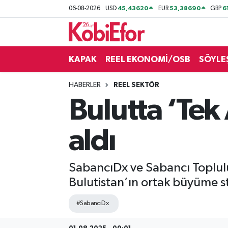
45,43620
53,38690
6
06-08-2026
USD
EUR
GBP
AKADEMİ
KAPAK
REEL EKONOMİ/OSB
SÖYLE
BİLİŞİM PANO
HABERLER
REEL SEKTÖR
DESTEK-TEŞVİK
Bulutta ‘Tek
ETKİNLİK
aldı
GÜNCEL
SabancıDx ve Sabancı Topluluğ
HABERLER
Bulutistan’ın ortak büyüme stra
KAPAK
#SabancıDx
OSB