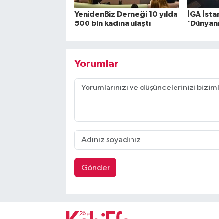
YenidenBiz Derneği 10 yılda
İGA İsta
500 bin kadına ulaştı
‘Dünyanın
Yorumlar
Gönder