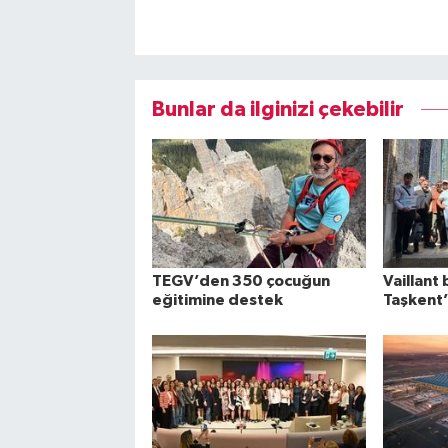
Bunlar da ilginizi çekebilir
TEGV’den 350 çocuğun
Vaillant 
eğitimine destek
Taşkent’