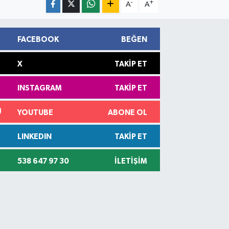
-
+
A
A
FACEBOOK
BEĞEN
X
TAKIP ET
INSTAGRAM
TAKIP ET
YOUTUBE
ABONE OL
LINKEDIN
TAKIP ET
538 647 97 30
İLETIŞIM