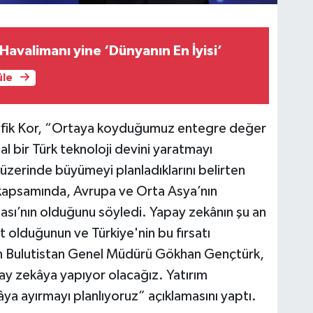
Havalimanı yine ‘Dünyanın En İyisi’
üle
vfik Kor, “Ortaya koyduğumuz entegre değer
l bir Türk teknoloji devini yaratmayı
üzerinde büyümeyi planladıklarını belirten
ri kapsamında, Avrupa ve Orta Asya’nın
ası’nın olduğunu söyledi. Yapay zekânın şu an
at olduğunun ve Türkiye'nin bu fırsatı
zen Bulutistan Genel Müdürü Gökhan Gençtürk,
ay zekâya yapıyor olacağız. Yatırım
a ayırmayı planlıyoruz” açıklamasını yaptı.