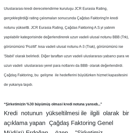
Uluslararası kredi derecelendirme kuruluşu JCR Eurasia Rating,
gerçekleştirdiği rating çalısmaları sonucunda Çağdas Faktoring'in kredi
notunu yükseltti.
JCR Eurasia Rating, Çağdas Faktoring A.S.yi yatırım
yapılabilir kategorisinde değerlendirerek uzun vadeli ulusal notunu BBB (Trk),
görünümünü 'Pozitif': kısa vadeli ulusal notunu A-3 (Trak), görünümünü ise
'Stabil' olarak belirledi. Diğer taraftan uzun vadeli uluslararası yabancı para ve
uzun vadeli
uluslararası yerel para notlarını da BBB- olarak değerlendirdi.
Çağdaş Faktoring, bu
gelişme
ile hedeflerini büyütürken hizmet kapasitesini
de yukarıya taşıdı.
“Şirketimizin %30 büyümüş olmasi kredi notuna yansıdı..."
Kredi notunun yükseltilmesi ile ilgili olarak bir
açıklama yapan Çağdaş Faktoring Genel
Müdürü Erdoğan özen "Sirketimiz,