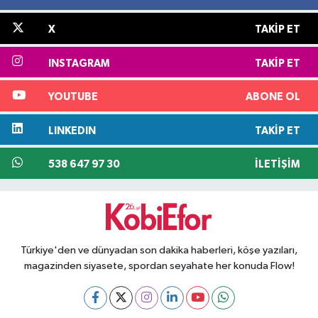
X
TAKIP ET
INSTAGRAM
TAKIP ET
YOUTUBE
ABONE OL
LINKEDIN
TAKIP ET
538 647 97 30
İLETIŞIM
Türkiye'den ve dünyadan son dakika haberleri, köşe yazıları,
magazinden siyasete, spordan seyahate her konuda Flow!