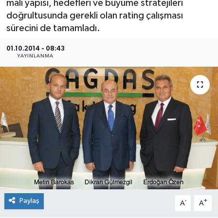
mali yapısı, hedefleri ve büyüme stratejileri
doğrultusunda gerekli olan rating çalışması
SEKTÖR
sürecini de tamamladı.
ŞİRKET PANO
01.10.2014 - 08:43
YAYINLANMA
SÖYLEŞİ
ÜLKE
YAŞAM
Paylaş
-
+
A
A