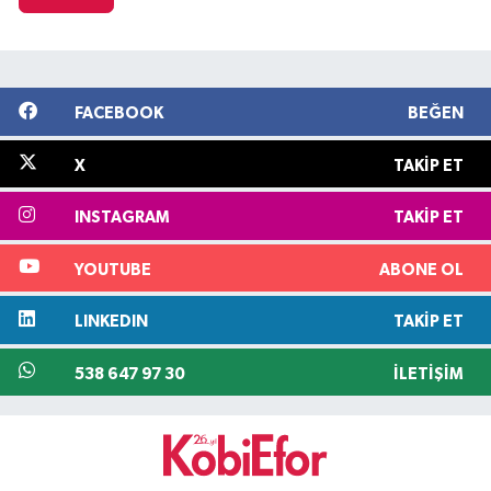
FACEBOOK
BEĞEN
X
TAKIP ET
INSTAGRAM
TAKIP ET
YOUTUBE
ABONE OL
LINKEDIN
TAKIP ET
538 647 97 30
İLETIŞIM