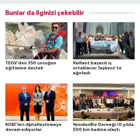
Bunlar da ilginizi çekebilir
TEGV’den 350 çocuğun
Vaillant başarılı iş
eğitimine destek
ortaklarını Taşkent’te
ağırladı
KOBİ’leri dijitalleştirmeye
YenidenBiz Derneği 10 yılda
devam ediyorlar
500 bin kadına ulaştı