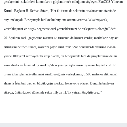
gerekçesinin sektördeki konumlarını güçlendirmek olduğunu söyleyen EkoCCS Yönetim
Kurulu Başkanı H. Serhan Süzer, “Her iki firma da sektörün ortalamasının üzerinde
büyümekteydi. Birleşmeyle birlikte bu büyüme oranını artırmakla kalmayacak,
verimliliğimizi ve birçok segmente özel yeteneklerimizi de birleştirmiş olacağız” dedi.
2016 yılının zorlu geçmesine rağmen iki firmanın da hizmet verdiği markaların sayısını
artırdığını belirten Süzer, sözlerini şöyle sürdürdü: “Zor dönemlerde yatırıma inanan
yüzde 100 yerel sermayeli iki grup olarak, bu birleşmeyle birlikte projelerimize de hız
kazandırdık ve İstanbul Çekmeköy’deki yeni yerleşkemizin inşaatına başladık. 2017
ortası itibarıyla faaliyetlerimizi sürdüreceğimiz yerleşkemiz, 8.500 metrekarelik kapalı
alanıyla İstanbul’daki en büyük çağrı merkezi lokasyonu olacak. Bununla başlayan
süreçte, önümüzdeki dönemde sekiz milyon TL’lik yatırım öngörüyoruz.”