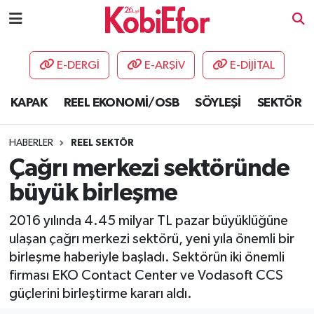
AKADEMİ
E-DERGİ
E-ARŞİV
E-DİJİTAL
BİLİŞİM PANO
KAPAK
REEL EKONOMİ/OSB
SÖYLEŞİ
SEKTÖR
DESTEK-TEŞVİK
HABERLER
REEL SEKTÖR
ETKİNLİK
Çağrı merkezi sektöründe
büyük birleşme
GÜNCEL
2016 yılında 4.45 milyar TL pazar büyüklüğüne
HABERLER
ulaşan çağrı merkezi sektörü, yeni yıla önemli bir
birleşme haberiyle başladı. Sektörün iki önemli
KAPAK
firması EKO Contact Center ve Vodasoft CCS
güçlerini birleştirme kararı aldı.
OSB