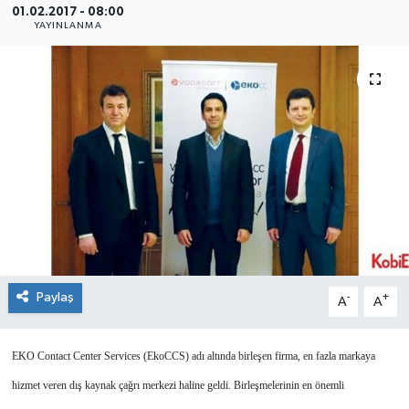
01.02.2017 - 08:00
YAYINLANMA
SEKTÖR
ŞİRKET PANO
SÖYLEŞİ
ÜLKE
YAŞAM
Paylaş
-
+
A
A
EKO Contact Center Services (EkoCCS) adı altında birleşen firma, en fazla markaya
hizmet veren dış kaynak çağrı merkezi haline geldi. Birleşmelerinin en önemli