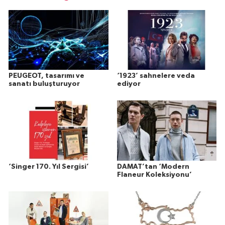
PEUGEOT, tasarımı ve
‘1923’ sahnelere veda
sanatı buluşturuyor
ediyor
‘Singer 170. Yıl Sergisi’
DAMAT’tan ‘Modern
Flaneur Koleksiyonu’