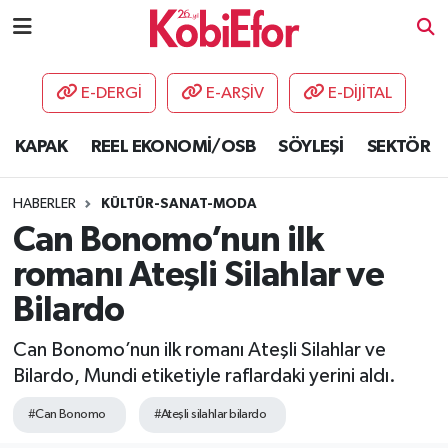
AKADEMİ
E-DERGİ
E-ARŞİV
E-DİJİTAL
BİLİŞİM PANO
KAPAK
REEL EKONOMİ/OSB
SÖYLEŞİ
SEKTÖR
DESTEK-TEŞVİK
HABERLER
KÜLTÜR-SANAT-MODA
ETKİNLİK
Can Bonomo’nun ilk
romanı Ateşli Silahlar ve
GÜNCEL
Bilardo
HABERLER
Can Bonomo’nun ilk romanı Ateşli Silahlar ve
Bilardo, Mundi etiketiyle raflardaki yerini aldı.
KAPAK
#Can Bonomo
#Ateşli silahlar bilardo
OSB