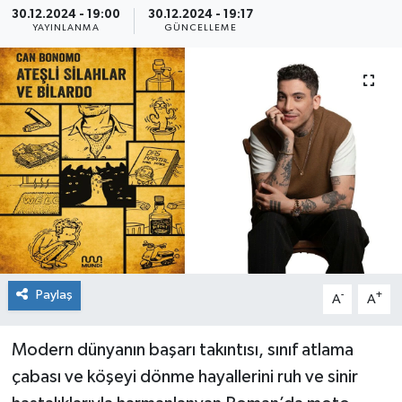
30.12.2024 - 19:00
30.12.2024 - 19:17
YAYINLANMA
GÜNCELLEME
SEKTÖR
ŞİRKET PANO
SÖYLEŞİ
ÜLKE
YAŞAM
Paylaş
-
+
A
A
Modern dünyanın başarı takıntısı, sınıf atlama
çabası ve köşeyi dönme hayallerini ruh ve sinir