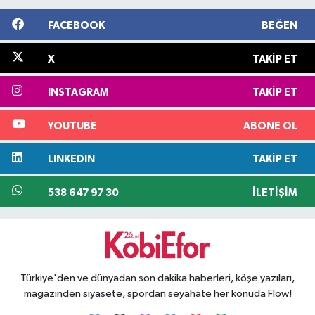
FACEBOOK
BEĞEN
X
TAKIP ET
INSTAGRAM
TAKIP ET
YOUTUBE
ABONE OL
LINKEDIN
TAKIP ET
538 647 97 30
İLETIŞIM
Türkiye'den ve dünyadan son dakika haberleri, köşe yazıları,
magazinden siyasete, spordan seyahate her konuda Flow!