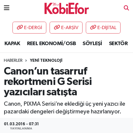
AKADEMİ
E-DERGİ
E-ARŞİV
E-DİJİTAL
BİLİŞİM PANO
KAPAK
REEL EKONOMİ/OSB
SÖYLEŞİ
SEKTÖR
DESTEK-TEŞVİK
HABERLER
YENİ TEKNOLOJİ
ETKİNLİK
Canon’un tasarruf
rekortmeni G Serisi
GÜNCEL
yazıcıları satışta
HABERLER
Canon, PIXMA Serisi’ne eklediği üç yeni yazıcı ile
pazardaki dengeleri değiştirmeye hazırlanıyor.
KAPAK
01.03.2016 - 07:31
OSB
YAYINLANMA