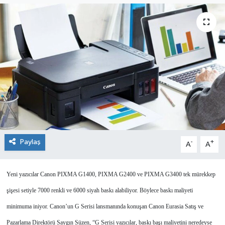
SEKTÖR
ŞİRKET PANO
SÖYLEŞİ
ÜLKE
YAŞAM
Paylaş
-
+
A
A
Yeni yazıcılar Canon PIXMA G1400, PIXMA G2400 ve PIXMA G3400 tek mürekkep
şişesi setiyle 7000 renkli ve 6000 siyah baskı alabiliyor. Böylece baskı maliyeti
minimuma iniyor. Canon’un G Serisi lansmanında konuşan Canon Eurasia Satış ve
Pazarlama Direktörü Saygın Süzen, “G Serisi yazıcılar, baskı başı maliyetini neredeyse