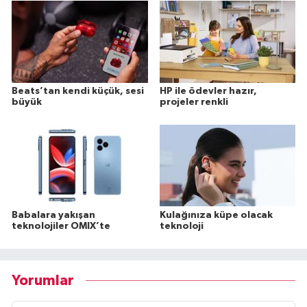
Beats’tan kendi küçük, sesi
HP ile ödevler hazır,
büyük
projeler renkli
Babalara yakışan
Kulağınıza küpe olacak
teknolojiler OMIX’te
teknoloji
Yorumlar