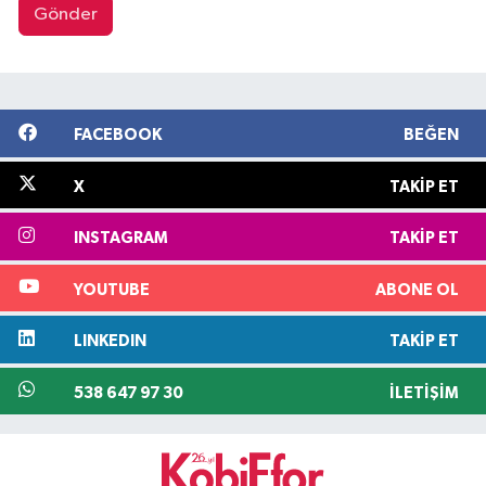
Gönder
FACEBOOK
BEĞEN
X
TAKIP ET
INSTAGRAM
TAKIP ET
YOUTUBE
ABONE OL
LINKEDIN
TAKIP ET
538 647 97 30
İLETIŞIM