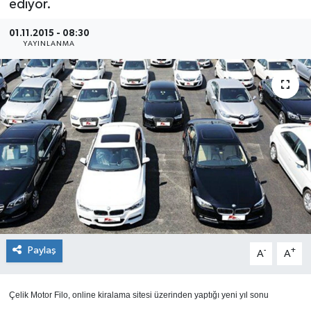
ediyor.
SEKTÖR
01.11.2015 - 08:30
YAYINLANMA
ŞİRKET PANO
SÖYLEŞİ
ÜLKE
YAŞAM
Paylaş
-
+
A
A
Çelik Motor Filo, online kiralama sitesi üzerinden yaptığı yeni yıl sonu