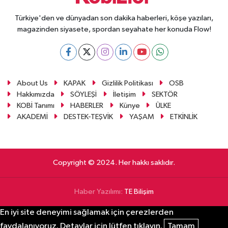
Türkiye'den ve dünyadan son dakika haberleri, köşe yazıları,
magazinden siyasete, spordan seyahate her konuda Flow!
About Us
KAPAK
Gizlilik Politikası
OSB
Hakkımızda
SÖYLEŞİ
İletişim
SEKTÖR
KOBİ Tanımı
HABERLER
Künye
ÜLKE
AKADEMİ
DESTEK-TEŞVİK
YAŞAM
ETKİNLİK
Copyright © 2024. Her hakkı saklıdır.
Haber Yazılımı:
TE Bilişim
En iyi site deneyimi sağlamak için çerezlerden
faydalanıyoruz. Detaylar için lütfen tıklayın.
Tamam