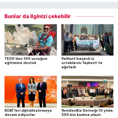
Bunlar da ilginizi çekebilir
TEGV’den 350 çocuğun
Vaillant başarılı iş
eğitimine destek
ortaklarını Taşkent’te
ağırladı
KOBİ’leri dijitalleştirmeye
YenidenBiz Derneği 10 yılda
devam ediyorlar
500 bin kadına ulaştı