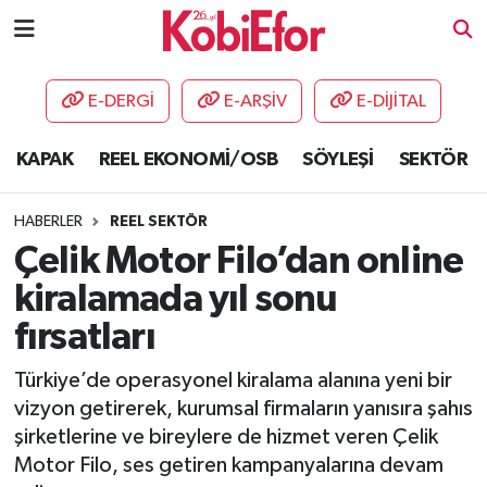
AKADEMİ
E-DERGİ
E-ARŞİV
E-DİJİTAL
BİLİŞİM PANO
KAPAK
REEL EKONOMİ/OSB
SÖYLEŞİ
SEKTÖR
DESTEK-TEŞVİK
HABERLER
REEL SEKTÖR
ETKİNLİK
Çelik Motor Filo’dan online
kiralamada yıl sonu
GÜNCEL
fırsatları
HABERLER
Türkiye’de operasyonel kiralama alanına yeni bir
vizyon getirerek, kurumsal firmaların yanısıra şahıs
KAPAK
şirketlerine ve bireylere de hizmet veren Çelik
Motor Filo, ses getiren kampanyalarına devam
OSB