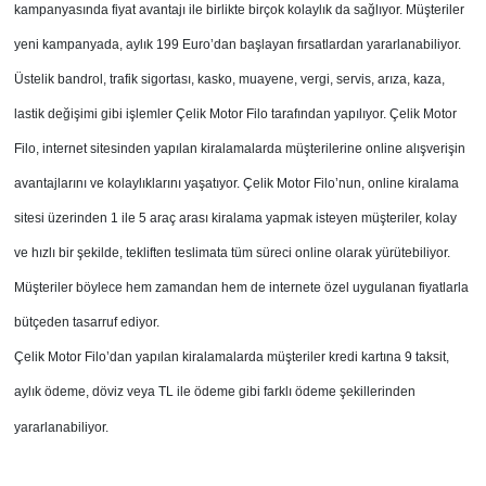
kampanyasında fiyat avantajı ile birlikte birçok kolaylık da sağlıyor. Müşteriler
yeni kampanyada, aylık 199 Euro’dan başlayan fırsatlardan yararlanabiliyor.
Üstelik bandrol, trafik sigortası, kasko, muayene, vergi, servis, arıza, kaza,
lastik değişimi gibi işlemler Çelik Motor Filo tarafından yapılıyor. Çelik Motor
Filo, internet sitesinden yapılan kiralamalarda müşterilerine online alışverişin
avantajlarını ve kolaylıklarını yaşatıyor. Çelik Motor Filo’nun, online kiralama
sitesi üzerinden 1 ile 5 araç arası kiralama yapmak isteyen müşteriler, kolay
ve hızlı bir şekilde, tekliften teslimata tüm süreci online olarak yürütebiliyor.
Müşteriler böylece hem zamandan hem de internete özel uygulanan fiyatlarla
bütçeden tasarruf ediyor.
Çelik Motor Filo’dan yapılan kiralamalarda müşteriler kredi kartına 9 taksit,
aylık ödeme, döviz veya TL ile ödeme gibi farklı ödeme şekillerinden
yararlanabiliyor.