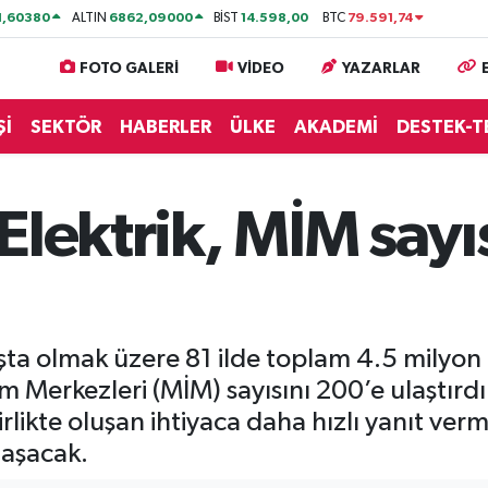
1,60380
6862,09000
14.598,00
79.591,74
ALTIN
BİST
BTC
FOTO GALERİ
VİDEO
YAZARLAR
Şİ
SEKTÖR
HABERLER
ÜLKE
AKADEMİ
DESTEK-T
Elektrik, MİM sayı
şta olmak üzere 81 ilde toplam 4.5 milyo
m Merkezleri (MİM) sayısını 200’e ulaştırdı.
irlikte oluşan ihtiyaca daha hızlı yanıt ver
laşacak.