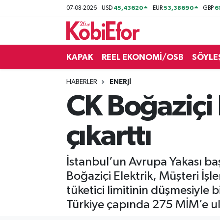
45,43620
53,38690
6
07-08-2026
USD
EUR
GBP
AKADEMİ
KAPAK
REEL EKONOMİ/OSB
SÖYLE
BİLİŞİM PANO
HABERLER
ENERJİ
DESTEK-TEŞVİK
CK Boğaziçi 
ETKİNLİK
çıkarttı
GÜNCEL
İstanbul’un Avrupa Yakası ba
HABERLER
Boğaziçi Elektrik, Müşteri İşle
KAPAK
tüketici limitinin düşmesiyle b
Türkiye çapında 275 MİM’e u
OSB