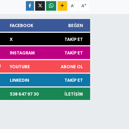
-
+
A
A
FACEBOOK
BEĞEN
X
TAKIP ET
INSTAGRAM
TAKIP ET
YOUTUBE
ABONE OL
LINKEDIN
TAKIP ET
538 647 97 30
İLETIŞIM