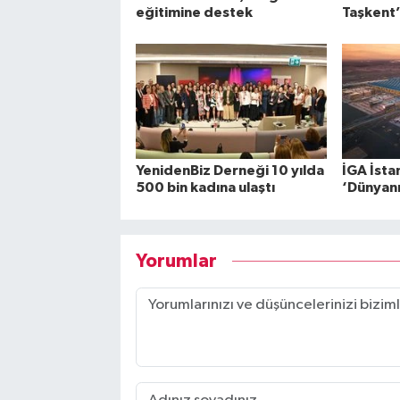
eğitimine destek
Taşkent’
YenidenBiz Derneği 10 yılda
İGA İsta
500 bin kadına ulaştı
‘Dünyanın
Yorumlar