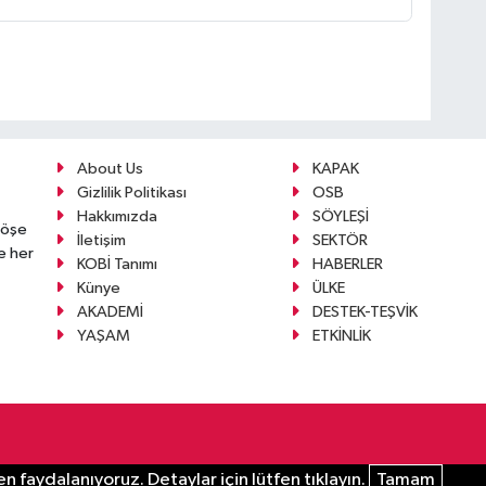
About Us
KAPAK
Gizlilik Politikası
OSB
Hakkımızda
SÖYLEŞİ
köşe
İletişim
SEKTÖR
e her
KOBİ Tanımı
HABERLER
Künye
ÜLKE
AKADEMİ
DESTEK-TEŞVİK
YAŞAM
ETKİNLİK
n faydalanıyoruz. Detaylar için lütfen tıklayın.
Tamam