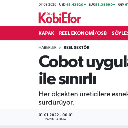
45,43620
53,38690
6
07-08-2026
USD
EUR
GBP
AKADEMİ
KAPAK
REEL EKONOMİ/OSB
SÖYLE
BİLİŞİM PANO
HABERLER
REEL SEKTÖR
DESTEK-TEŞVİK
Cobot uygula
ETKİNLİK
ile sınırlı
GÜNCEL
Her ölçekten üreticilere esn
HABERLER
sürdürüyor.
KAPAK
01.01.2022 - 00:01
YAYINLANMA
OSB