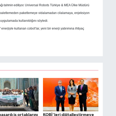
ğı tahmin ediliyor.
Universal Robots Türkiye & MEA Ülke Müdürü
paletlemeden paketlemeye vidalamadan cilalamaya, enjeksiyon
uygulamada kullanıldığını söyledi.
nerjiyle kullanan cobot’lar, yeni bir enerji yatırımına ihtiyaç
başarılı iş ortaklarını
KOBİ’leri dijitalleştirmeye