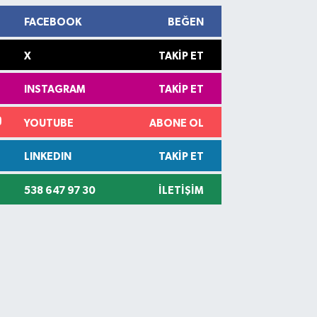
FACEBOOK
BEĞEN
X
TAKIP ET
INSTAGRAM
TAKIP ET
YOUTUBE
ABONE OL
LINKEDIN
TAKIP ET
538 647 97 30
İLETIŞIM