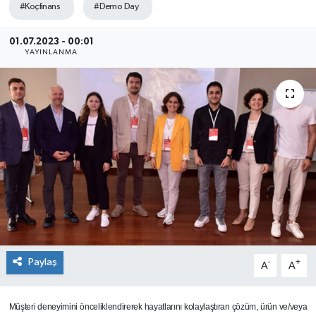
#Koçfinans
#Demo Day
SEKTÖR
01.07.2023 - 00:01
YAYINLANMA
ŞİRKET PANO
SÖYLEŞİ
ÜLKE
YAŞAM
Paylaş
-
+
A
A
Müşteri deneyimini önceliklendirerek hayatlarını kolaylaştıran çözüm, ürün ve/veya