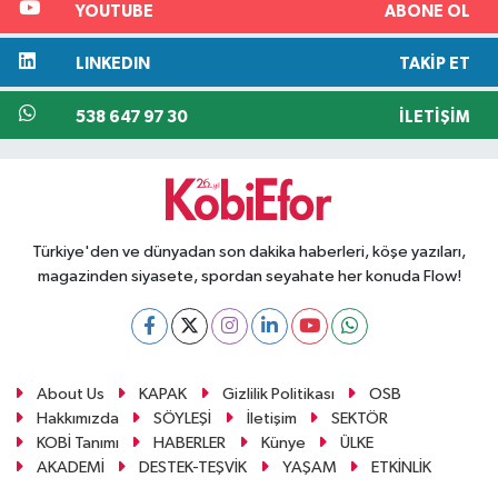
YOUTUBE
ABONE OL
LINKEDIN
TAKIP ET
538 647 97 30
İLETIŞIM
Türkiye'den ve dünyadan son dakika haberleri, köşe yazıları,
magazinden siyasete, spordan seyahate her konuda Flow!
About Us
KAPAK
Gizlilik Politikası
OSB
Hakkımızda
SÖYLEŞİ
İletişim
SEKTÖR
KOBİ Tanımı
HABERLER
Künye
ÜLKE
AKADEMİ
DESTEK-TEŞVİK
YAŞAM
ETKİNLİK