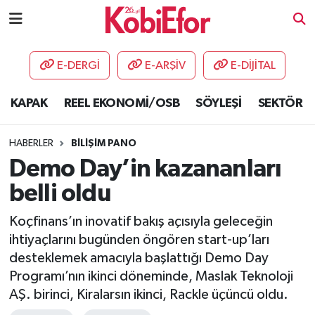
AKADEMİ
E-DERGİ
E-ARŞİV
E-DİJİTAL
BİLİŞİM PANO
KAPAK
REEL EKONOMİ/OSB
SÖYLEŞİ
SEKTÖR
DESTEK-TEŞVİK
HABERLER
BİLİŞİM PANO
ETKİNLİK
Demo Day’in kazananları
belli oldu
GÜNCEL
Koçfinans’ın inovatif bakış açısıyla geleceğin
HABERLER
ihtiyaçlarını bugünden öngören start-up’ları
desteklemek amacıyla başlattığı Demo Day
KAPAK
Programı’nın ikinci döneminde, Maslak Teknoloji
AŞ. birinci, Kiralarsın ikinci, Rackle üçüncü oldu.
OSB