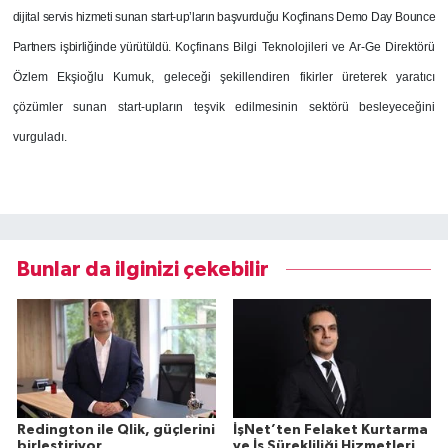
dijital servis hizmeti sunan start-up’ların başvurduğu Koçfinans Demo Day Bounce
Partners işbirliğinde yürütüldü.
Koçfinans Bilgi Teknolojileri ve Ar-Ge Direktörü
Özlem Ekşioğlu Kumuk, geleceği şekillendiren fikirler üreterek yaratıcı
çözümler sunan start-upların teşvik edilmesinin sektörü besleyeceğini
vurguladı.
Bunlar da ilginizi çekebilir
Redington ile Qlik, güçlerini
İşNet’ten Felaket Kurtarma
birleştiriyor
ve İş Sürekliliği Hizmetleri