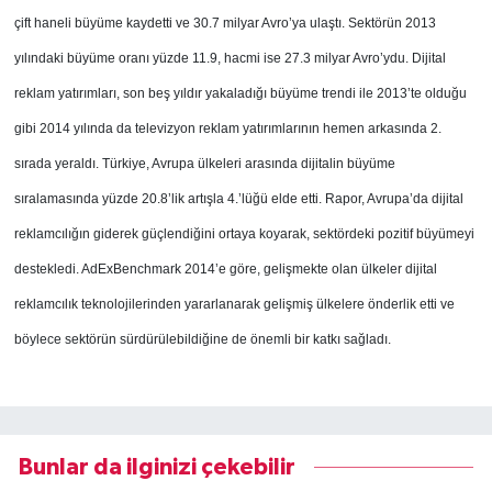
çift haneli büyüme kaydetti ve 30.7 milyar Avro’ya ulaştı. Sektörün 2013
yılındaki büyüme oranı yüzde 11.9, hacmi ise 27.3 milyar Avro’ydu. Dijital
reklam yatırımları, son beş yıldır yakaladığı büyüme trendi ile 2013’te olduğu
gibi 2014 yılında da televizyon reklam yatırımlarının hemen arkasında 2.
sırada yeraldı. Türkiye, Avrupa ülkeleri arasında dijitalin büyüme
sıralamasında yüzde 20.8’lik artışla 4.’lüğü elde etti. Rapor, Avrupa’da dijital
reklamcılığın giderek güçlendiğini ortaya koyarak, sektördeki pozitif büyümeyi
destekledi. AdExBenchmark 2014’e göre, gelişmekte olan ülkeler dijital
reklamcılık teknolojilerinden yararlanarak gelişmiş ülkelere önderlik etti ve
böylece sektörün sürdürülebildiğine de önemli bir katkı sağladı.
Bunlar da ilginizi çekebilir