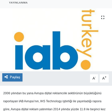
YAYINLANMA
SEKTÖR
ŞİRKET PANO
SÖYLEŞİ
ÜLKE
YAŞAM
Paylaş
-
+
A
A
2006 yılından bu yana Avrupa dijital reklamcılık sektörünün büyüklüğünü
raporlayan IAB Avrupa’nın, IHS Technology işbirliği ile yayınladığı rapora
göre, Avrupa dijital reklam yatırımları 2014 yılında yüzde 11.8 ile beşinci kez