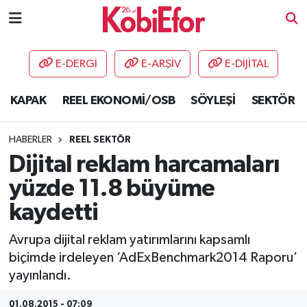
AKADEMİ
E-DERGİ
E-ARŞİV
E-DİJİTAL
BİLİŞİM PANO
KAPAK
REEL EKONOMİ/OSB
SÖYLEŞİ
SEKTÖR
DESTEK-TEŞVİK
HABERLER
REEL SEKTÖR
ETKİNLİK
Dijital reklam harcamaları
yüzde 11.8 büyüme
GÜNCEL
kaydetti
HABERLER
Avrupa dijital reklam yatırımlarını kapsamlı
biçimde irdeleyen ‘AdExBenchmark2014 Raporu’
KAPAK
yayınlandı.
OSB
01.08.2015 - 07:09