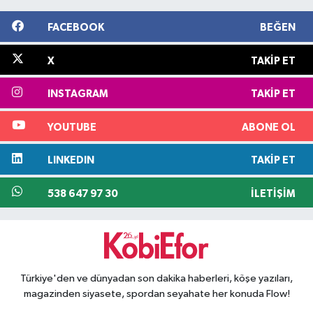
FACEBOOK
BEĞEN
X
TAKIP ET
INSTAGRAM
TAKIP ET
YOUTUBE
ABONE OL
LINKEDIN
TAKIP ET
538 647 97 30
İLETIŞIM
Türkiye'den ve dünyadan son dakika haberleri, köşe yazıları,
magazinden siyasete, spordan seyahate her konuda Flow!