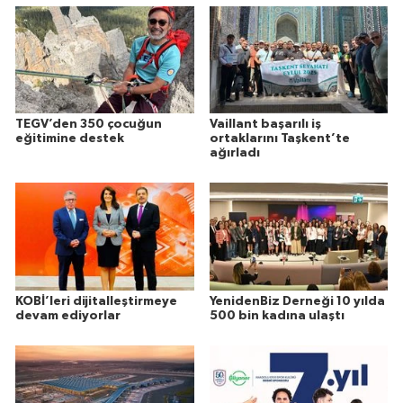
TEGV’den 350 çocuğun
Vaillant başarılı iş
eğitimine destek
ortaklarını Taşkent’te
ağırladı
KOBİ’leri dijitalleştirmeye
YenidenBiz Derneği 10 yılda
devam ediyorlar
500 bin kadına ulaştı