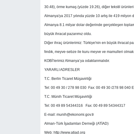
30.48), örme kumaş (yüzde 19.26), diğer tekstil ürünleri
Almanya'ya 2017 yılında yüzde 10 artış ile 419 milyon do
Almanya 8.1 milyar dolar değerinde gerçekleşen toplam
büyük ihracat pazarımız oldu.
Diğer ihraç ürünlerimiz: Türkiye'nin en büyük ihracat p
fındık, meyve-sebze ile kuru meyve ve mamulleri olmak 
KOBİ’lerimiz Almanya’ya odaklanmalıdır.
YARARLI ADRESLER
T.C. Berlin Ticaret Müşavirliği
Tel: 00 49 30 / 278 98 030 Fax: 00 49 30 /278 98 040 E
T.C. Münih Ticaret Müşavirliği
Tel: 00 49 89 54344316 Fax: 00 49 89 54344317
E-mail:
munih@ekonomi.gov.tr
Alman-Türk İşadamları Derneği (ATİAD)
Web: http://www.atiad.org