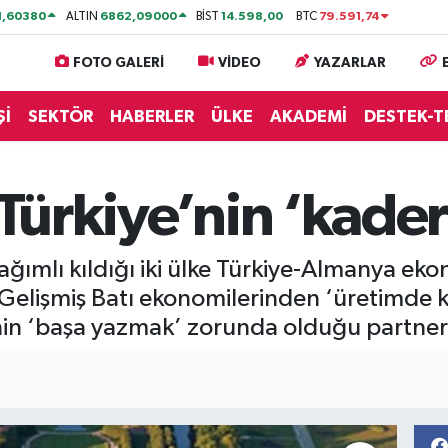
1,60380
6862,09000
14.598,00
79.591,74
ALTIN
BİST
BTC
FOTO GALERİ
VİDEO
YAZARLAR
Şİ
SEKTÖR
HABERLER
ÜLKE
AKADEMİ
DESTEK-T
e Türkiye’nin ‘ka
e bağımlı kıldığı iki ülke Türkiye-Almanya eko
Gelişmiş Batı ekonomilerinden ‘üretimde 
nin ‘başa yazmak’ zorunda olduğu partneri