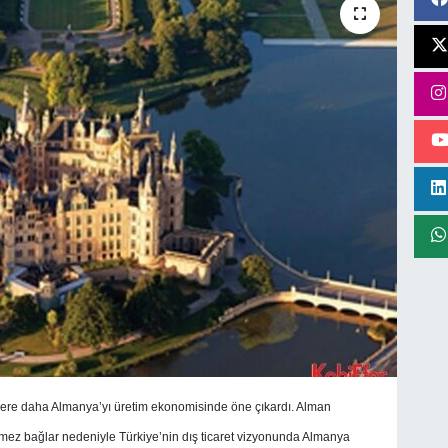
 kere daha Almanya’yı üretim ekonomisinde öne çıkardı. Alman
mez bağlar nedeniyle Türkiye’nin dış ticaret vizyonunda Almanya