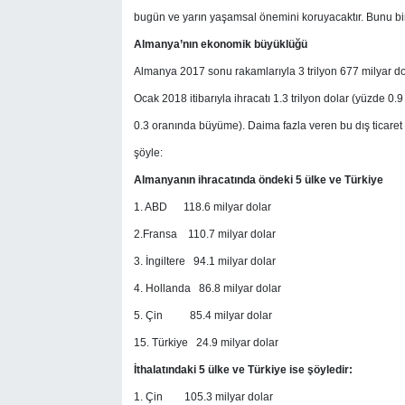
bugün ve yarın yaşamsal önemini koruyacaktır. Bunu bir
Almanya’nın ekonomik büyüklüğü
Almanya 2017 sonu rakamlarıyla 3 trilyon 677 milyar dola
Ocak 2018 itibarıyla ihracatı 1.3 trilyon dolar (yüzde 0.
0.3 oranında büyüme). Daima fazla veren bu dış ticaret
şöyle:
Almanyanın ihracatında öndeki 5 ülke ve Türkiye
1. ABD 118.6 milyar dolar
2.Fransa 110.7 milyar dolar
3. İngiltere 94.1 milyar dolar
4. Hollanda 86.8 milyar dolar
5. Çin 85.4 milyar dolar
15. Türkiye 24.9 milyar dolar
İthalatındaki 5 ülke ve Türkiye ise şöyledir:
1. Çin 105.3 milyar dolar