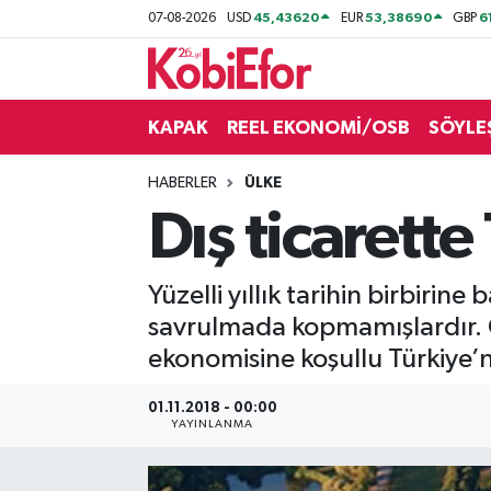
45,43620
53,38690
6
07-08-2026
USD
EUR
GBP
AKADEMİ
KAPAK
REEL EKONOMİ/OSB
SÖYLE
BİLİŞİM PANO
HABERLER
ÜLKE
DESTEK-TEŞVİK
Dış ticarett
ETKİNLİK
Yüzelli yıllık tarihin birbirin
GÜNCEL
savrulmada kopmamışlardır. 
ekonomisine koşullu Türkiye’
HABERLER
01.11.2018 - 00:00
KAPAK
YAYINLANMA
OSB