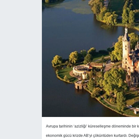
SEKTÖR
ŞİRKET PANO
SÖYLEŞİ
ÜLKE
YAŞAM
Avrupa tarihinin ‘azizliği’ küreselleşme döneminde bir
ekonomik gücü krizde AB’yi çöküntüden kurtardı. Değiş