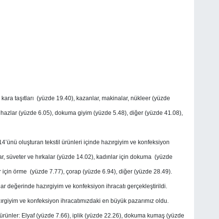
kara taşıtları (yüzde 19.40), kazanlar, makinalar, nükleer (yüzde
cihazlar (yüzde 6.05), dokuma giyim (yüzde 5.48), diğer (yüzde 41.08),
14’ünü oluşturan tekstil ürünleri içinde hazırgiyim ve konfeksiyon
lar, süveter ve hırkalar (yüzde 14.02), kadınlar için dokuma (yüzde
r için örme (yüzde 7.77), çorap (yüzde 6.94), diğer (yüzde 28.49).
ar değerinde hazırgiyim ve konfeksiyon ihracatı gerçekleştirildi.
ırgiyim ve konfeksiyon ihracatımızdaki en büyük pazarımız oldu.
da ürünler: Elyaf (yüzde 7.66), iplik (yüzde 22.26), dokuma kumaş (yüzde