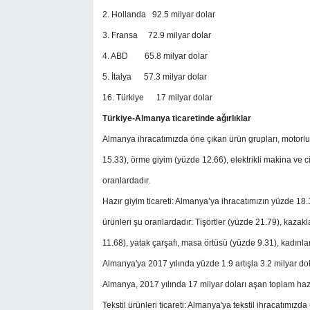
2. Hollanda 92.5 milyar dolar
3. Fransa 72.9 milyar dolar
4. ABD 65.8 milyar dolar
5. İtalya 57.3 milyar dolar
16. Türkiye 17 milyar dolar
Türkiye-Almanya ticaretinde ağırlıklar
Almanya ihracatımızda öne çıkan ürün grupları, motorlu 
15.33), örme giyim (yüzde 12.66), elektrikli makina ve 
oranlardadır.
Hazır giyim ticareti: Almanya’ya ihracatımızın yüzde 18.
ürünleri şu oranlardadır: Tişörtler (yüzde 21.79), kazak
11.68), yatak çarşafı, masa örtüsü (yüzde 9.31), kadınla
Almanya'ya 2017 yılında yüzde 1.9 artışla 3.2 milyar dol
Almanya, 2017 yılında 17 milyar doları aşan toplam haz
Tekstil ürünleri ticareti: Almanya'ya tekstil ihracatımız