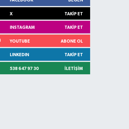
FACEBOOK
BEĞEN
X
TAKIP ET
INSTAGRAM
TAKIP ET
YOUTUBE
ABONE OL
LINKEDIN
TAKIP ET
538 647 97 30
İLETIŞIM