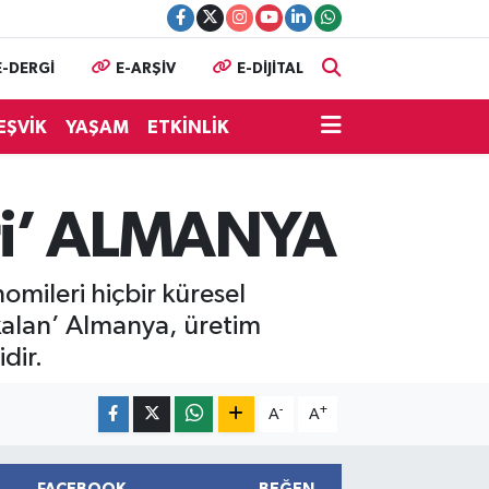
E-DERGİ
E-ARŞİV
E-DİJİTAL
EŞVİK
YAŞAM
ETKİNLİK
deri’ ALMANYA
nomileri hiçbir küresel
kalan’ Almanya, üretim
dir.
-
+
A
A