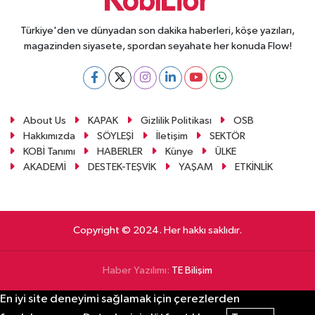
Türkiye'den ve dünyadan son dakika haberleri, köşe yazıları,
magazinden siyasete, spordan seyahate her konuda Flow!
About Us
KAPAK
Gizlilik Politikası
OSB
Hakkımızda
SÖYLEŞİ
İletişim
SEKTÖR
KOBİ Tanımı
HABERLER
Künye
ÜLKE
AKADEMİ
DESTEK-TEŞVİK
YAŞAM
ETKİNLİK
Copyright © 2024. Her hakkı saklıdır.
Haber Yazılımı:
TE Bilişim
En iyi site deneyimi sağlamak için çerezlerden