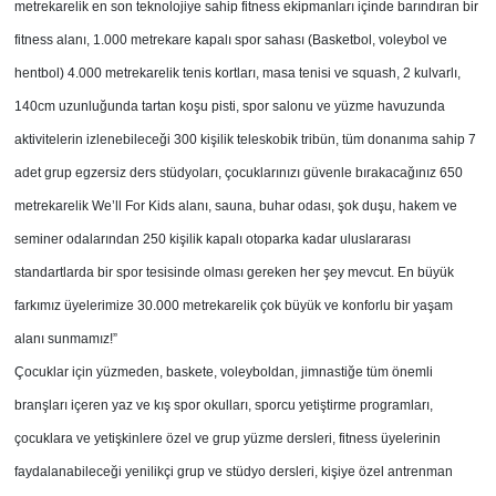
metrekarelik en son teknolojiye sahip fitness ekipmanları içinde barındıran bir
fitness alanı, 1.000 metrekare kapalı spor sahası (Basketbol, voleybol ve
hentbol) 4.000 metrekarelik tenis kortları, masa tenisi ve squash, 2 kulvarlı,
140cm uzunluğunda tartan koşu pisti, spor salonu ve yüzme havuzunda
aktivitelerin izlenebileceği 300 kişilik teleskobik tribün, tüm donanıma sahip 7
adet grup egzersiz ders stüdyoları, çocuklarınızı güvenle bırakacağınız 650
metrekarelik We’ll For Kids alanı, sauna, buhar odası, şok duşu, hakem ve
seminer odalarından 250 kişilik kapalı otoparka kadar uluslararası
standartlarda bir spor tesisinde olması gereken her şey mevcut. En büyük
farkımız üyelerimize 30.000 metrekarelik çok büyük ve konforlu bir yaşam
alanı sunmamız!”
Çocuklar için yüzmeden, baskete, voleyboldan, jimnastiğe tüm önemli
branşları içeren yaz ve kış spor okulları, sporcu yetiştirme programları,
çocuklara ve yetişkinlere özel ve grup yüzme dersleri, fitness üyelerinin
faydalanabileceği yenilikçi grup ve stüdyo dersleri, kişiye özel antrenman