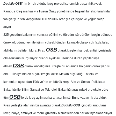
Dudullu OSB
’nin örnek olduğu kreş projesi ise tam bir başarı hikayesi.
Kampüs Kreş markasıyla Füsun Önay yönetiminde başarılı bir ekip tarafından
faaliyet yürüten kreş yüzde 100 doluluk oranıyla çalışıyor ve yoğun talep
alıyor.
325 çocuğun bakımının yanısıra eğitimi ve öğretimi sürdürülen kreşin bölgede
örnek olduğunu ve niteliğinin yüksekliğinden kaynaklı olarak çok fazla talep
OSB
aldıklarını belirten Murat Fırat,
olarak kreşten kar beklentisi içerisinde
olmadıklarını vurguluyor: “Kendi ayakları üzerinde duran yapılar inşa
OSB
etmek
olarak önceliğimiz. Kreşte bu anlamda bölgenin örnek yapısı
oldu. Türkiye’nin en büyük kreşini açtık. Mekan büyüklüğü, nitelik ve
kontenjan açısından Türkiye’nin en büyük kreşi. Aile ve Sosyal Politikalar
Bakanlığı ile Bilim, Sanayi ve Teknoloji Bakanlığı arasındaki protokole göre
OSB
tüm
’lerde kreş açılması kararlaştırılmıştı. Bunu yapan ilk biz olduk.
Kreş yerleşke alanının bir avantajı olarak
Dudullu OSB
içindeki ambulans,
revir, itfaiye, emniyet ve mobil güvenlik hizmetlerinden her an faydalanabiliyor.