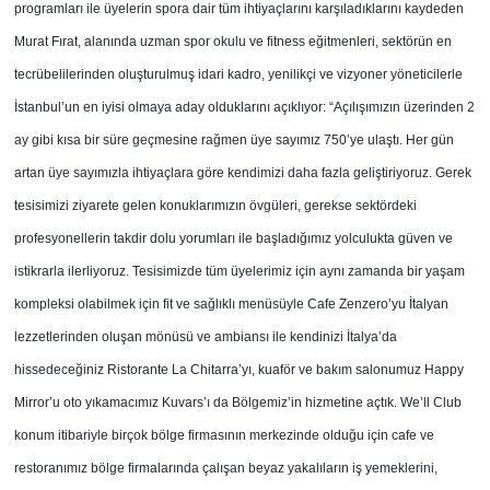
programları ile üyelerin spora dair tüm ihtiyaçlarını karşıladıklarını kaydeden
Murat Fırat, alanında uzman spor okulu ve fitness eğitmenleri, sektörün en
tecrübelilerinden oluşturulmuş idari kadro, yenilikçi ve vizyoner yöneticilerle
İstanbul’un en iyisi olmaya aday olduklarını açıklıyor: “Açılışımızın üzerinden 2
ay gibi kısa bir süre geçmesine rağmen üye sayımız 750’ye ulaştı. Her gün
artan üye sayımızla ihtiyaçlara göre kendimizi daha fazla geliştiriyoruz. Gerek
tesisimizi ziyarete gelen konuklarımızın övgüleri, gerekse sektördeki
profesyonellerin takdir dolu yorumları ile başladığımız yolculukta güven ve
istikrarla ilerliyoruz. Tesisimizde tüm üyelerimiz için aynı zamanda bir yaşam
kompleksi olabilmek için fit ve sağlıklı menüsüyle Cafe Zenzero’yu İtalyan
lezzetlerinden oluşan mönüsü ve ambiansı ile kendinizi İtalya’da
hissedeceğiniz Ristorante La Chitarra’yı, kuaför ve bakım salonumuz Happy
Mirror’u oto yıkamacımız Kuvars’ı da Bölgemiz’in hizmetine açtık. We’ll Club
konum itibariyle birçok bölge firmasının merkezinde olduğu için cafe ve
restoranımız bölge firmalarında çalışan beyaz yakalıların iş yemeklerini,