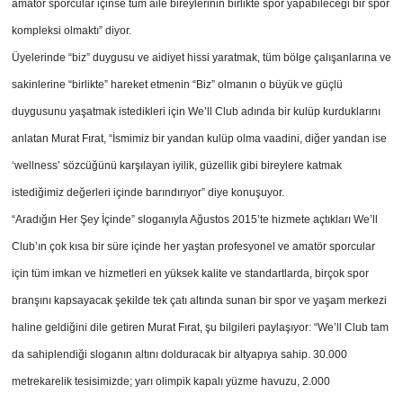
amatör sporcular içinse tüm aile bireylerinin birlikte spor yapabileceği bir spor
kompleksi olmaktı” diyor.
Üyelerinde “biz” duygusu ve aidiyet hissi yaratmak, tüm bölge çalışanlarına ve
sakinlerine “birlikte” hareket etmenin “Biz” olmanın o büyük ve güçlü
duygusunu yaşatmak istedikleri için We’ll Club adında bir kulüp kurduklarını
anlatan Murat Fırat, “İsmimiz bir yandan kulüp olma vaadini, diğer yandan ise
‘wellness’ sözcüğünü karşılayan iyilik, güzellik gibi bireylere katmak
istediğimiz değerleri içinde barındırıyor” diye konuşuyor.
“Aradığın Her Şey İçinde” sloganıyla Ağustos 2015’te hizmete açtıkları We’ll
Club’ın çok kısa bir süre içinde her yaştan profesyonel ve amatör sporcular
için tüm imkan ve hizmetleri en yüksek kalite ve standartlarda, birçok spor
branşını kapsayacak şekilde tek çatı altında sunan bir spor ve yaşam merkezi
haline geldiğini dile getiren Murat Fırat, şu bilgileri paylaşıyor: “We’ll Club tam
da sahiplendiği sloganın altını dolduracak bir altyapıya sahip. 30.000
metrekarelik tesisimizde; yarı olimpik kapalı yüzme havuzu, 2.000