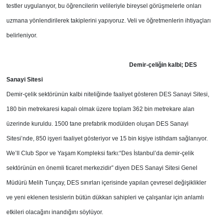
testler uygulanıyor, bu öğrencilerin velileriyle bireysel görüşmelerle onları
uzmana yönlendirilerek takiplerini yapıyoruz. Veli ve öğretmenlerin ihtiyaçları
belirleniyor.
Demir-çeliğin kalbi; DES
Sanayi Sitesi
Demir-çelik sektörünün kalbi niteliğinde faaliyet gösteren DES Sanayi Sitesi,
180 bin metrekaresi kapalı olmak üzere toplam 362 bin metrekare alan
üzerinde kuruldu. 1500 tane prefabrik modülden oluşan DES Sanayi
Sitesi’nde, 850 işyeri faaliyet gösteriyor ve 15 bin kişiye istihdam sağlanıyor.
We’ll Club Spor ve Yaşam Kompleksi farkı:“Des İstanbul’da demir-çelik
sektörünün en önemli ticaret merkezidir” diyen DES Sanayi Sitesi Genel
Müdürü Melih Tunçay, DES sınırları içerisinde yapılan çevresel değişiklikler
ve yeni eklenen tesislerin bütün dükkan sahipleri ve çalışanlar için anlamlı
etkileri olacağını inandığını söylüyor.