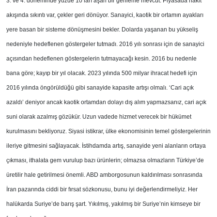
3. ve 4. döneminde yüzde 10’ları aşan bir gerileme mevcut. Piyasada nakit
akışında sıkıntı var, çekler geri dönüyor. Sanayici, kaotik bir ortamın ayakları
yere basan bir sisteme dönüşmesini bekler. Dolarda yaşanan bu yükseliş
nedeniyle hedeflenen göstergeler tutmadı. 2016 yılı sonrası için de sanayici
açısından hedeflenen göstergelerin tutmayacağı kesin. 2016 bu nedenle
bana göre; kayıp bir yıl olacak. 2023 yılında 500 milyar ihracat hedefi için
2016 yılında öngörüldüğü gibi sanayide kapasite artışı olmalı. ‘Cari açık
azaldı’ deniyor ancak kaotik ortamdan dolayı dış alım yapmazsanız, cari açık
suni olarak azalmış gözükür. Uzun vadede hizmet verecek bir hükümet
kurulmasını bekliyoruz. Siyasi istikrar, ülke ekonomisinin temel göstergelerinin
ileriye gitmesini sağlayacak. İstihdamda artış, sanayide yeni alanların ortaya
çıkması, ithalata gem vurulup bazı ürünlerin; olmazsa olmazların Türkiye’de
üretilir hale getirilmesi önemli. ABD amborgosunun kaldırılması sonrasında
İran pazarında ciddi bir fırsat sözkonusu, bunu iyi değerlendirmeliyiz. Her
halükarda Suriye’de barış şart. Yıkılmış, yakılmış bir Suriye’nin kimseye bir