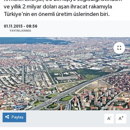
ve yıllık 2 milyar doları aşan ihracat rakamıyla
SEKTÖR
Türkiye’nin en önemli üretim üslerinden biri.
ŞİRKET PANO
01.11.2015 - 08:56
YAYINLANMA
SÖYLEŞİ
ÜLKE
YAŞAM
Paylaş
-
+
A
A