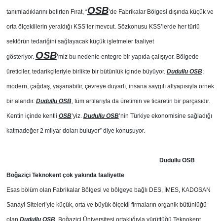
OSB
tanımladıklarını belirten Fırat, “
’de Fabrikalar Bölgesi dışında küçük ve
orta ölçeklilerin yeraldığı KSS’ler mevcut. Sözkonusu KSS’lerde her türlü
sektörün tedariğini sağlayacak küçük işletmeler faaliyet
OSB
gösteriyor.
’miz bu nedenle entegre bir yapıda çalışıyor. Bölgede
üreticiler, tedarikçileriyle birlikte bir bütünlük içinde büyüyor.
Dudullu OSB
;
modern, çağdaş, yaşanabilir, çevreye duyarlı, insana saygılı altyapısıyla örnek
bir alandır.
Dudullu OSB
, tüm artılarıyla da üretimin ve ticaretin bir parçasıdır.
Kentin içinde kentli
OSB
’yiz.
Dudullu OSB
’nin Türkiye ekonomisine sağladığı
katmadeğer 2 milyar doları buluyor” diye konuşuyor.
Dudullu OSB
Boğaziçi Teknokent çok yakında faaliyette
Esas bölüm olan Fabrikalar Bölgesi ve bölgeye bağlı DES, İMES, KADOSAN
Sanayi Siteleri’yle küçük, orta ve büyük ölçekli firmaların organik bütünlüğü
olan
Dudullu OSB
, Boğaziçi Üniversitesi ortaklığıyla yürüttüğü Teknokent