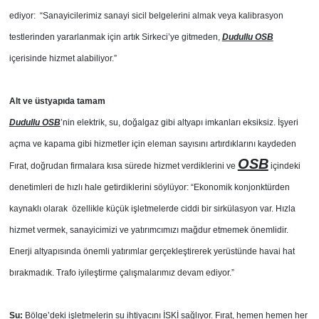
ediyor: “Sanayicilerimiz sanayi sicil belgelerini almak veya kalibrasyon
testlerinden yararlanmak için artık Sirkeci’ye gitmeden,
Dudullu OSB
içerisinde hizmet alabiliyor.”
Alt ve üstyapıda tamam
Dudullu OSB
’nin elektrik, su, doğalgaz gibi altyapı imkanları eksiksiz. İşyeri
açma ve kapama gibi hizmetler için eleman sayısını artırdıklarını kaydeden
OSB
Fırat, doğrudan firmalara kısa sürede hizmet verdiklerini ve
içindeki
denetimleri de hızlı hale getirdiklerini söylüyor: “Ekonomik konjonktürden
kaynaklı olarak özellikle küçük işletmelerde ciddi bir sirkülasyon var. Hızla
hizmet vermek, sanayicimizi ve yatırımcımızı mağdur etmemek önemlidir.
Enerji altyapısında önemli yatırımlar gerçekleştirerek yerüstünde havai hat
bırakmadık. Trafo iyileştirme çalışmalarımız devam ediyor.”
Su:
Bölge’deki işletmelerin su ihtiyacını İSKİ sağlıyor. Fırat, hemen hemen her