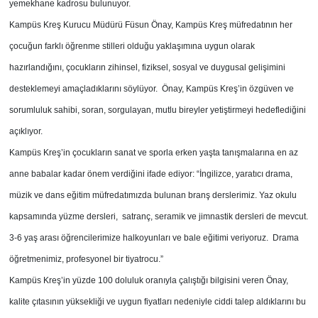
yemekhane kadrosu bulunuyor.
Kampüs Kreş Kurucu Müdürü Füsun Önay, Kampüs Kreş müfredatının her
çocuğun farklı öğrenme stilleri olduğu yaklaşımına uygun olarak
hazırlandığını, çocukların zihinsel, fiziksel, sosyal ve duygusal gelişimini
desteklemeyi amaçladıklarını söylüyor. Önay, Kampüs Kreş’in özgüven ve
sorumluluk sahibi, soran, sorgulayan, mutlu bireyler yetiştirmeyi hedeflediğini
açıklıyor.
Kampüs Kreş’in çocukların sanat ve sporla erken yaşta tanışmalarına en az
anne babalar kadar önem verdiğini ifade ediyor: “İngilizce, yaratıcı drama,
müzik ve dans eğitim müfredatımızda bulunan branş derslerimiz. Yaz okulu
kapsamında yüzme dersleri, satranç, seramik ve jimnastik dersleri de mevcut.
3-6 yaş arası öğrencilerimize halkoyunları ve bale eğitimi veriyoruz. Drama
öğretmenimiz, profesyonel bir tiyatrocu.”
Kampüs Kreş’in yüzde 100 doluluk oranıyla çalıştığı bilgisini veren Önay,
kalite çıtasının yüksekliği ve uygun fiyatları nedeniyle ciddi talep aldıklarını bu