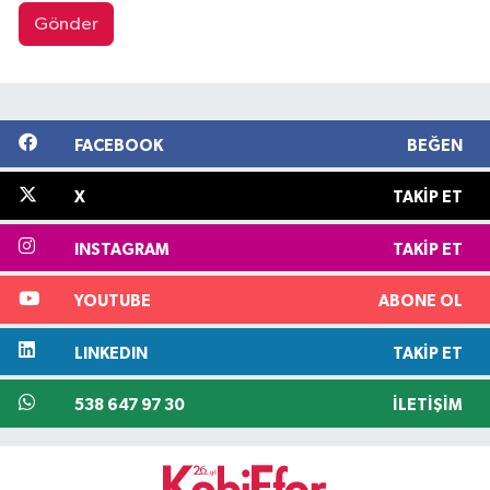
Gönder
FACEBOOK
BEĞEN
X
TAKIP ET
INSTAGRAM
TAKIP ET
YOUTUBE
ABONE OL
LINKEDIN
TAKIP ET
538 647 97 30
İLETIŞIM