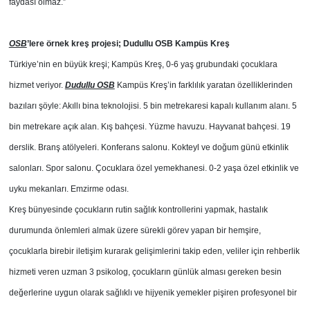
faydası olmaz.”
OSB
’lere örnek kreş projesi; Dudullu OSB Kampüs Kreş
Türkiye’nin en büyük kreşi; Kampüs Kreş, 0-6 yaş grubundaki çocuklara
hizmet veriyor.
Dudullu OSB
Kampüs Kreş’in farklılık yaratan özelliklerinden
bazıları şöyle: Akıllı bina teknolojisi. 5 bin metrekaresi kapalı kullanım alanı. 5
bin metrekare açık alan. Kış bahçesi. Yüzme havuzu. Hayvanat bahçesi. 19
derslik. Branş atölyeleri. Konferans salonu. Kokteyl ve doğum günü etkinlik
salonları. Spor salonu. Çocuklara özel yemekhanesi. 0-2 yaşa özel etkinlik ve
uyku mekanları. Emzirme odası.
Kreş bünyesinde çocukların rutin sağlık kontrollerini yapmak, hastalık
durumunda önlemleri almak üzere sürekli görev yapan bir hemşire,
çocuklarla birebir iletişim kurarak gelişimlerini takip eden, veliler için rehberlik
hizmeti veren uzman 3 psikolog, çocukların günlük alması gereken besin
değerlerine uygun olarak sağlıklı ve hijyenik yemekler pişiren profesyonel bir