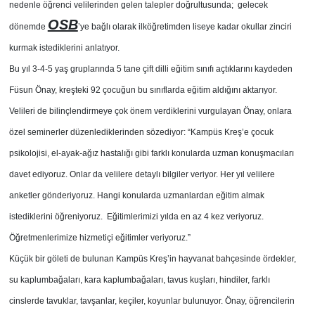
nedenle öğrenci velilerinden gelen talepler doğrultusunda; gelecek
OSB
dönemde
’ye bağlı olarak ilköğretimden liseye kadar okullar zinciri
kurmak istediklerini anlatıyor.
Bu yıl 3-4-5 yaş gruplarında 5 tane çift dilli eğitim sınıfı açtıklarını kaydeden
Füsun Önay, kreşteki 92 çocuğun bu sınıflarda eğitim aldığını aktarıyor.
Velileri de bilinçlendirmeye çok önem verdiklerini vurgulayan Önay, onlara
özel seminerler düzenlediklerinden sözediyor: “Kampüs Kreş’e çocuk
psikolojisi, el-ayak-ağız hastalığı gibi farklı konularda uzman konuşmacıları
davet ediyoruz. Onlar da velilere detaylı bilgiler veriyor. Her yıl velilere
anketler gönderiyoruz. Hangi konularda uzmanlardan eğitim almak
istediklerini öğreniyoruz. Eğitimlerimizi yılda en az 4 kez veriyoruz.
Öğretmenlerimize hizmetiçi eğitimler veriyoruz.”
Küçük bir göleti de bulunan Kampüs Kreş’in hayvanat bahçesinde ördekler,
su kaplumbağaları, kara kaplumbağaları, tavus kuşları, hindiler, farklı
cinslerde tavuklar, tavşanlar, keçiler, koyunlar bulunuyor. Önay, öğrencilerin