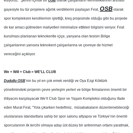
ediyoruz.” Şehrin içinde bir
OSB
olarak çalışanların verimliliklerinin artması
OSB
gayesiyle bu tür projelere ağırlık verdiklerini paylaşan Fırat,
olarak
spor kompleksini kendilerinin işlettiği, kreş projesinde olduğu gibi bu projede
de kar amacı gütmeden maliyetleri minimalize ettikleri bilgisini veriyor. Fırat
kurulması planlanan teknokentle içiçe, yanyana olan tesisin Bölge
çalışanlarının yanısıra teknokent çalışanlarına ve çevreye de hizmet
vereceğini açıklıyor.
We + Will + Club = WE’LL CLUB
Dudullu OSB
’nin bu yıl en çok emek verdiği ve Oya Ezgi Köktürk
yönetimindeki projenin çevre yerleşim yerleri ve bölge firmalarının önemli bir
ihtiyacını karşılayacak We’ll Club Spor ve Yaşam Kompleksi olduğunu ifade
eden Murat Fırat, “Yola çıkarken hedefimiz, müsabakaların düzenlenebileceği
uluslararası standartlara sahip bir spor salonu altyapısı ve Türkiye’nin önemli
sporcularının ilk tercihi olmaya aday üst düzey bir antrenman ortamı yaratmak,