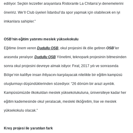
ediliyor. Seçkin lezzetler arayanlara Ristorante La Chitarra’yı denemelerini
öneririz. We’ll Club üyeleri İstanbul’da spor yapmak için olabilecek en iyi
imkanlara sahipler.”
OSB’nin eğitim yatırımı meslek yüksekokulu
Eğitime önem veren
Dudullu OSB
, okul projesini ilk dile getiren
OSB
’ler
arasında yeralıyor.
Dudullu OSB
Yönetimi, teknopark projesinin bitmesinden
sonra okul projesini devreye almak istiyor. Fırat, 2017 yılı ve sonrasında
Bölge’nin kalifiye insan ihtiyacını karşılayacak nitelikte bir eğitim kampüsü
oluşturmayı düşündüklerinden sözediyor. “26 dönüm bir arazi ayırdık.
Kampüsümüzde ilkokuldan meslek yüksekolukuluna, üniversiteye kadar her
eğitim kademesinde okul yeralacak, mesleki ilköğretim, lise ve meslek
yüksekokulu olacak.”
Kreş projesi ile yaratılan fark