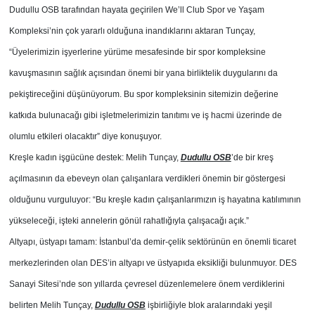
Dudullu OSB tarafından hayata geçirilen We’ll Club Spor ve Yaşam
Kompleksi’nin çok yararlı olduğuna inandıklarını aktaran Tunçay,
“Üyelerimizin işyerlerine yürüme mesafesinde bir spor kompleksine
kavuşmasının sağlık açısından önemi bir yana birliktelik duygularını da
pekiştireceğini düşünüyorum. Bu spor kompleksinin sitemizin değerine
katkıda bulunacağı gibi işletmelerimizin tanıtımı ve iş hacmi üzerinde de
olumlu etkileri olacaktır” diye konuşuyor.
Kreşle kadın işgücüne destek: Melih Tunçay,
Dudullu OSB
’de bir kreş
açılmasının da ebeveyn olan çalışanlara verdikleri önemin bir göstergesi
olduğunu vurguluyor: “Bu kreşle kadın çalışanlarımızın iş hayatına katılımının
yükseleceği, işteki annelerin gönül rahatlığıyla çalışacağı açık.”
Altyapı, üstyapı tamam: İstanbul’da demir-çelik sektörünün en önemli ticaret
merkezlerinden olan DES’in altyapı ve üstyapıda eksikliği bulunmuyor. DES
Sanayi Sitesi’nde son yıllarda çevresel düzenlemelere önem verdiklerini
belirten Melih Tunçay,
Dudullu OSB
işbirliğiyle blok aralarındaki yeşil