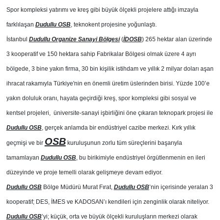
Spor kompleksi yatırımı ve kreş gibi büyük ölçekli projelere attığı imzayla
farklılaşan
Dudullu OSB
, teknokent projesine yoğunlaştı.
İstanbul
Dudullu Organize Sanayi Bölgesi
(
İDOSB
) 265 hektar alan üzerinde
3 kooperatif ve 150 hektara sahip Fabrikalar Bölgesi olmak üzere 4 ayrı
bölgede, 3 bine yakın firma, 30 bin kişilik istihdam ve yıllık 2 milyar doları aşan
ihracat rakamıyla Türkiye'nin en önemli üretim üslerinden birisi. Yüzde 100’e
yakın doluluk oranı, hayata geçirdiği kreş, spor kompleksi gibi sosyal ve
kentsel projeleri, üniversite-sanayi işbirliğini öne çıkaran teknopark projesi ile
Dudullu OSB
, gerçek anlamda bir endüstriyel cazibe merkezi. Kırk yıllık
OSB
geçmişi ve bir
kuruluşunun zorlu tüm süreçlerini başarıyla
tamamlayan
Dudullu OSB
, bu birikimiyle endüstriyel örgütlenmenin en ileri
düzeyinde ve proje temelli olarak gelişmeye devam ediyor.
Dudullu OSB
Bölge Müdürü Murat Fırat,
Dudullu OSB
’nin içerisinde yeralan 3
kooperatif; DES, İMES ve KADOSAN’ı kendileri için zenginlik olarak niteliyor.
Dudullu OSB
’yi; küçük, orta ve büyük ölçekli kuruluşların merkezi olarak