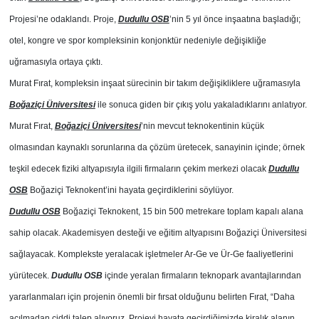
Projesi’ne odaklandı. Proje,
Dudullu OSB
’nin 5 yıl önce inşaatına başladığı;
otel, kongre ve spor kompleksinin konjonktür nedeniyle değişikliğe
uğramasıyla ortaya çıktı.
Murat Fırat, kompleksin inşaat sürecinin bir takım değişikliklere uğramasıyla
Boğaziçi Üniversitesi
ile sonuca giden bir çıkış yolu yakaladıklarını anlatıyor.
Murat Fırat,
Boğaziçi Üniversitesi
’nin mevcut teknokentinin küçük
olmasından kaynaklı sorunlarına da çözüm üretecek, sanayinin içinde; örnek
teşkil edecek fiziki altyapısıyla ilgili firmaların çekim merkezi olacak
Dudullu
OSB
Boğaziçi Teknokent’ini hayata geçirdiklerini söylüyor.
Dudullu OSB
Boğaziçi Teknokent, 15 bin 500 metrekare toplam kapalı alana
sahip olacak. Akademisyen desteği ve eğitim altyapısını Boğaziçi Üniversitesi
sağlayacak. Komplekste yeralacak işletmeler Ar-Ge ve Ür-Ge faaliyetlerini
yürütecek.
Dudullu OSB
içinde yeralan firmaların teknopark avantajlarından
yararlanmaları için projenin önemli bir fırsat olduğunu belirten Fırat, “Daha
açılmadan ciddi talep alıyoruz. Projeyi hayata geçirdiğimizde kiralık alanın