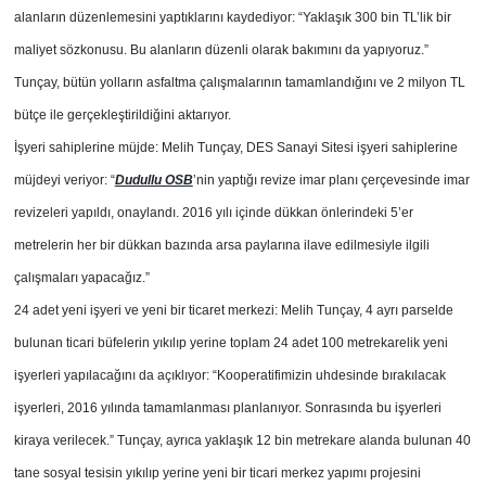
alanların düzenlemesini yaptıklarını kaydediyor: “Yaklaşık 300 bin TL’lik bir
maliyet sözkonusu. Bu alanların düzenli olarak bakımını da yapıyoruz.”
Tunçay, bütün yolların asfaltma çalışmalarının tamamlandığını ve 2 milyon TL
bütçe ile gerçekleştirildiğini aktarıyor.
İşyeri sahiplerine müjde: Melih Tunçay, DES Sanayi Sitesi işyeri sahiplerine
müjdeyi veriyor: “
Dudullu OSB
’nin yaptığı revize imar planı çerçevesinde imar
revizeleri yapıldı, onaylandı. 2016 yılı içinde dükkan önlerindeki 5’er
metrelerin her bir dükkan bazında arsa paylarına ilave edilmesiyle ilgili
çalışmaları yapacağız.”
24 adet yeni işyeri ve yeni bir ticaret merkezi: Melih Tunçay, 4 ayrı parselde
bulunan ticari büfelerin yıkılıp yerine toplam 24 adet 100 metrekarelik yeni
işyerleri yapılacağını da açıklıyor: “Kooperatifimizin uhdesinde bırakılacak
işyerleri, 2016 yılında tamamlanması planlanıyor. Sonrasında bu işyerleri
kiraya verilecek.” Tunçay, ayrıca yaklaşık 12 bin metrekare alanda bulunan 40
tane sosyal tesisin yıkılıp yerine yeni bir ticari merkez yapımı projesini