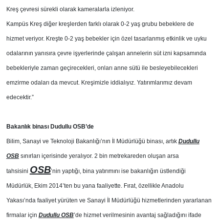
Kreş çevresi sürekli olarak kameralarla izleniyor.
Kampüs Kreş diğer kreşlerden farklı olarak 0-2 yaş grubu bebeklere de
hizmet veriyor. Kreşte 0-2 yaş bebekler için özel tasarlanmış etkinlik ve uyku
odalarının yanısıra çevre işyerlerinde çalışan annelerin süt izni kapsamında
bebekleriyle zaman geçirecekleri, onları anne sütü ile besleyebilecekleri
emzirme odaları da mevcut. Kreşimizle iddialıyız. Yatırımlarımız devam
edecektir.”
Bakanlık binası Dudullu OSB’de
Bilim, Sanayi ve Teknoloji Bakanlığı’nın İl Müdürlüğü binası, artık
Dudullu
OSB
sınırları içerisinde yeralıyor. 2 bin metrekareden oluşan arsa
OSB
tahsisini
’nin yaptığı, bina yatırımını ise bakanlığın üstlendiği
Müdürlük, Ekim 2014’ten bu yana faaliyette. Fırat, özellikle Anadolu
Yakası’nda faaliyet yürüten ve Sanayi İl Müdürlüğü hizmetlerinden yararlanan
firmalar için
Dudullu OSB
’de hizmet verilmesinin avantaj sağladığını ifade