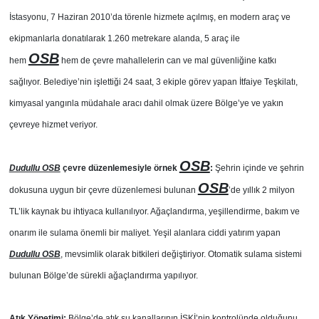
İstasyonu, 7 Haziran 2010’da törenle hizmete açılmış, en modern araç ve
ekipmanlarla donatılarak 1.260 metrekare alanda, 5 araç ile
OSB
hem
hem de çevre mahallelerin can ve mal güvenliğine katkı
sağlıyor. Belediye’nin işlettiği 24 saat, 3 ekiple görev yapan İtfaiye Teşkilatı,
kimyasal yangınla müdahale aracı dahil olmak üzere Bölge’ye ve yakın
çevreye hizmet veriyor.
OSB
Dudullu OSB
çevre düzenlemesiyle örnek
:
Şehrin içinde ve şehrin
OSB
dokusuna uygun bir çevre düzenlemesi bulunan
’de yıllık 2 milyon
TL’lik kaynak bu ihtiyaca kullanılıyor. Ağaçlandırma, yeşillendirme, bakım ve
onarım ile sulama önemli bir maliyet. Yeşil alanlara ciddi yatırım yapan
Dudullu OSB
, mevsimlik olarak bitkileri değiştiriyor. Otomatik sulama sistemi
bulunan Bölge’de sürekli ağaçlandırma yapılıyor.
Atık Yönetimi:
Bölge’de atık su kanallarının İSKİ’nin kontrolünde olduğunu