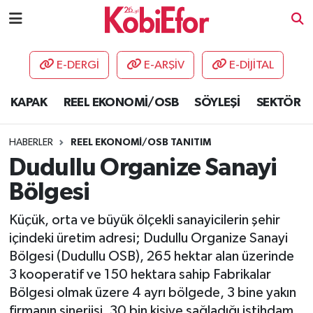
AKADEMİ
E-DERGİ
E-ARŞİV
E-DİJİTAL
BİLİŞİM PANO
KAPAK
REEL EKONOMİ/OSB
SÖYLEŞİ
SEKTÖR
DESTEK-TEŞVİK
HABERLER
REEL EKONOMİ/OSB TANITIM
ETKİNLİK
Dudullu Organize Sanayi
Bölgesi
GÜNCEL
Küçük, orta ve büyük ölçekli sanayicilerin şehir
HABERLER
içindeki üretim adresi; Dudullu Organize Sanayi
Bölgesi (Dudullu OSB), 265 hektar alan üzerinde
KAPAK
3 kooperatif ve 150 hektara sahip Fabrikalar
Bölgesi olmak üzere 4 ayrı bölgede, 3 bine yakın
OSB
firmanın sinerjisi, 30 bin kişiye sağladığı istihdam