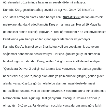
öğretmenleri gözetiminde hayvanları sevebildiklerini anlatıyor.
Kampüs Kreş, çocuklara ağaç sevgisi de aşılıyor. Önay, “23 Nisan’da
çocuklara armağan olarak fidan hediye ettik.
Dudullu OSB
’de toplam 25 bin
metrekare alanda; 4 adet Kampüs Kreş ormanımız var. Her yıl 19 Mayıs’ta
geleneksel orman etkinliği yapıyoruz. Yeni öğrencilerimiz de velileriyle birlikte
kendilerine yeni hediye edilen çınar ağacı fidanlarını ekiyor” diyor.
Kampüs Kreş’te hizmet veren 3 psikolog, velilere çocukların kreşe uyum
sağlaması döneminde destek veriyor. Her çocuğun kreşe uyum sürecinin
farklı olduğunu hatırlatan Önay, velileri 1-2 gün misafir ettiklerini belirtiyor:
“Çocuklara Denver 2 gelişimsel tarama testi yapıyoruz, her alanda çocuğun
becerilerini ölçüyoruz, hangi alanlarda yaşının önünde gittiğini, geride giden
alanlar varsa yüzyüze görüşmelerle bu alanların nasıl desteklenmesi
gerektiği konusunda velileri bilgilendiriyoruz. 5 yaş gruplarına ikinci dönemde
Metropolitan Okul Olgunluğu testi yapıyoruz. Çocuğun ilkokula hazır olup
olmadığını ölçüyoruz. Farklı gelişen çocuklar varsa durumlarına göre farklı