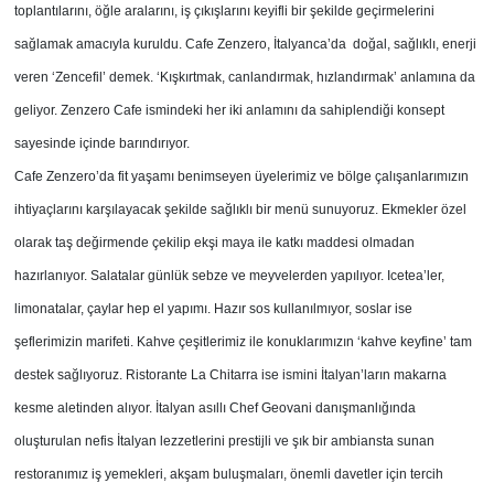
toplantılarını, öğle aralarını, iş çıkışlarını keyifli bir şekilde geçirmelerini
sağlamak amacıyla kuruldu. Cafe Zenzero, İtalyanca’da doğal, sağlıklı, enerji
veren ‘Zencefil’ demek. ‘Kışkırtmak, canlandırmak, hızlandırmak’ anlamına da
geliyor. Zenzero Cafe ismindeki her iki anlamını da sahiplendiği konsept
sayesinde içinde barındırıyor.
Cafe Zenzero’da fit yaşamı benimseyen üyelerimiz ve bölge çalışanlarımızın
ihtiyaçlarını karşılayacak şekilde sağlıklı bir menü sunuyoruz. Ekmekler özel
olarak taş değirmende çekilip ekşi maya ile katkı maddesi olmadan
hazırlanıyor. Salatalar günlük sebze ve meyvelerden yapılıyor. Icetea’ler,
limonatalar, çaylar hep el yapımı. Hazır sos kullanılmıyor, soslar ise
şeflerimizin marifeti. Kahve çeşitlerimiz ile konuklarımızın ‘kahve keyfine’ tam
destek sağlıyoruz. Ristorante La Chitarra ise ismini İtalyan’ların makarna
kesme aletinden alıyor. İtalyan asıllı Chef Geovani danışmanlığında
oluşturulan nefis İtalyan lezzetlerini prestijli ve şık bir ambiansta sunan
restoranımız iş yemekleri, akşam buluşmaları, önemli davetler için tercih