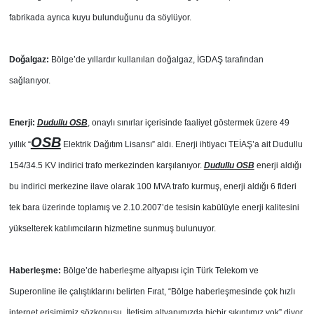
fabrikada ayrıca kuyu bulunduğunu da söylüyor.
Doğalgaz:
Bölge’de yıllardır kullanılan doğalgaz, İGDAŞ tarafından
sağlanıyor.
Enerji:
Dudullu OSB
, onaylı sınırlar içerisinde faaliyet göstermek üzere 49
OSB
yıllık “
Elektrik Dağıtım Lisansı” aldı. Enerji ihtiyacı TEİAŞ’a ait Dudullu
154/34.5 KV indirici trafo merkezinden karşılanıyor.
Dudullu OSB
enerji aldığı
bu indirici merkezine ilave olarak 100 MVA trafo kurmuş, enerji aldığı 6 fideri
tek bara üzerinde toplamış ve 2.10.2007’de tesisin kabülüyle enerji kalitesini
yükselterek katılımcıların hizmetine sunmuş bulunuyor.
Haberleşme:
Bölge’de haberleşme altyapısı için Türk Telekom ve
Superonline ile çalıştıklarını belirten Fırat, “Bölge haberleşmesinde çok hızlı
internet erişimimiz sözkonusu. İletişim altyapımızda hiçbir sıkıntımız yok” diyor.