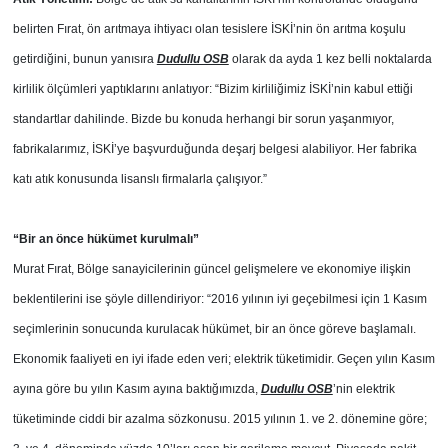
belirten Fırat, ön arıtmaya ihtiyacı olan tesislere İSKİ’nin ön arıtma koşulu
getirdiğini, bunun yanısıra
Dudullu OSB
olarak da ayda 1 kez belli noktalarda
kirlilik ölçümleri yaptıklarını anlatıyor: “Bizim kirliliğimiz İSKİ’nin kabul ettiği
standartlar dahilinde. Bizde bu konuda herhangi bir sorun yaşanmıyor,
fabrikalarımız, İSKİ’ye başvurduğunda deşarj belgesi alabiliyor. Her fabrika
katı atık konusunda lisanslı firmalarla çalışıyor.”
“Bir an önce hükümet kurulmalı”
Murat Fırat, Bölge sanayicilerinin güncel gelişmelere ve ekonomiye ilişkin
beklentilerini ise şöyle dillendiriyor: “2016 yılının iyi geçebilmesi için 1 Kasım
seçimlerinin sonucunda kurulacak hükümet, bir an önce göreve başlamalı.
Ekonomik faaliyeti en iyi ifade eden veri; elektrik tüketimidir. Geçen yılın Kasım
ayına göre bu yılın Kasım ayına baktığımızda,
Dudullu OSB
’nin elektrik
tüketiminde ciddi bir azalma sözkonusu. 2015 yılının 1. ve 2. dönemine göre;