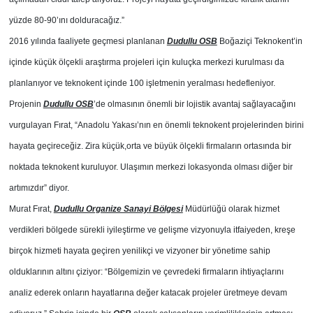
yüzde 80-90’ını dolduracağız.”
2016 yılında faaliyete geçmesi planlanan
Dudullu OSB
Boğaziçi Teknokent’in
içinde küçük ölçekli araştırma projeleri için kuluçka merkezi kurulması da
planlanıyor ve teknokent içinde 100 işletmenin yeralması hedefleniyor.
Projenin
Dudullu OSB
’de olmasının önemli bir lojistik avantaj sağlayacağını
vurgulayan Fırat, “Anadolu Yakası’nın en önemli teknokent projelerinden birini
hayata geçireceğiz. Zira küçük,orta ve büyük ölçekli firmaların ortasında bir
noktada teknokent kuruluyor. Ulaşımın merkezi lokasyonda olması diğer bir
artımızdır” diyor.
Murat Fırat,
Dudullu Organize Sanayi Bölgesi
Müdürlüğü olarak hizmet
verdikleri bölgede sürekli iyileştirme ve gelişme vizyonuyla itfaiyeden, kreşe
birçok hizmeti hayata geçiren yenilikçi ve vizyoner bir yönetime sahip
olduklarının altını çiziyor: “Bölgemizin ve çevredeki firmaların ihtiyaçlarını
analiz ederek onların hayatlarına değer katacak projeler üretmeye devam