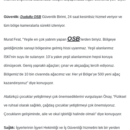
Güvenlik:
Dudullu OSB
Güvenlik Birimi, 24 saat kesintisiz hizmet veriyor ve
tüm bölge kameralarla sürekli izleniyor.
OSB
Murat Fırat, “Yeşile en çok yatırım yapan
’lerden biriyiz. Bölgeye
geldiğinizde sanayi bölgesine gelmiş hissi uyanmaz. Yeşil alanlarımız
İSKİ’nin suyu ile sulanıyor. 10’a yakın yeşil alanlarımızın hepsi koruya
dönüşecek. Geniş yapraklı ağaçları; çınar ve akçaağaç tercih ediyoruz.
Bölgemiz’de 10 bin civarında ağacımız var. Her yıl Bölge’ye 500 yeni ağaç
kazandırıyoruz” diye konuşuyor.
Atatürkçü çocuklar yetiştirmeyi çok önemsediklerini vurgulayan Önay, “Fiziksel
ve ruhsal olarak sağlıklı, çağdaş çocuklar yetiştirmeyi çok önemsiyoruz.
Çocukların gelişiminde, aile ve okul işbirliği halinde olmalı” diye konuşuyor.
Sağlık:
İşyerlerinin İşyeri Hekimliği ve İş Güvenliği hizmetini tek bir yerden