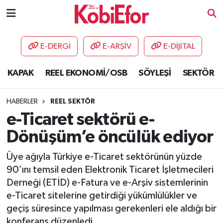
AKADEMİ
E-DERGİ
E-ARŞİV
E-DİJİTAL
BİLİŞİM PANO
KAPAK
REEL EKONOMİ/OSB
SÖYLEŞİ
SEKTÖR
DESTEK-TEŞVİK
HABERLER
REEL SEKTÖR
ETKİNLİK
e-Ticaret sektörü e-
Dönüşüm’e öncülük ediyor
GÜNCEL
Üye ağıyla Türkiye e-Ticaret sektörünün yüzde
HABERLER
90’ını temsil eden Elektronik Ticaret İşletmecileri
Derneği (ETİD) e-Fatura ve e-Arşiv sistemlerinin
KAPAK
e-Ticaret sitelerine getirdiği yükümlülükler ve
geçiş süresince yapılması gerekenleri ele aldığı bir
OSB
konferans düzenledi.