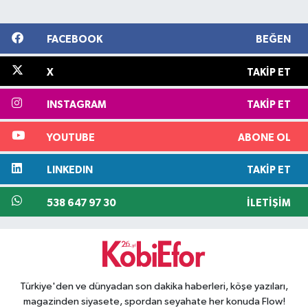
FACEBOOK
BEĞEN
X
TAKIP ET
INSTAGRAM
TAKIP ET
YOUTUBE
ABONE OL
LINKEDIN
TAKIP ET
538 647 97 30
İLETIŞIM
Türkiye'den ve dünyadan son dakika haberleri, köşe yazıları,
magazinden siyasete, spordan seyahate her konuda Flow!