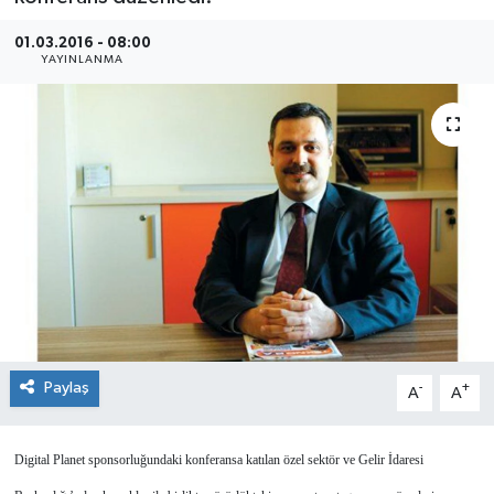
SEKTÖR
01.03.2016 - 08:00
YAYINLANMA
ŞİRKET PANO
SÖYLEŞİ
ÜLKE
YAŞAM
Paylaş
-
+
A
A
Digital Planet sponsorluğundaki konferansa katılan özel sektör ve Gelir İdaresi