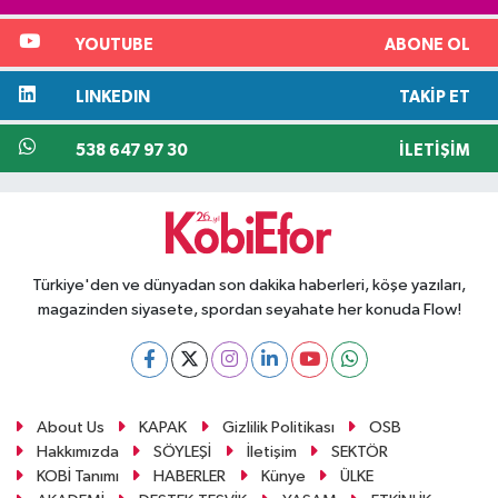
YOUTUBE
ABONE OL
LINKEDIN
TAKIP ET
538 647 97 30
İLETIŞIM
Türkiye'den ve dünyadan son dakika haberleri, köşe yazıları,
magazinden siyasete, spordan seyahate her konuda Flow!
About Us
KAPAK
Gizlilik Politikası
OSB
Hakkımızda
SÖYLEŞİ
İletişim
SEKTÖR
KOBİ Tanımı
HABERLER
Künye
ÜLKE