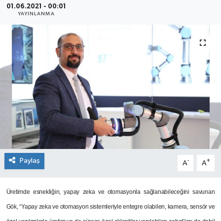
01.06.2021 - 00:01
YAYINLANMA
SEKTÖR
ŞİRKET PANO
SÖYLEŞİ
ÜLKE
YAŞAM
Paylaş
-
+
A
A
Üretimde esnekliğin, yapay zeka ve otomasyonla sağlanabileceğini savunan
Gök, “Yapay zeka ve otomasyon sistemleriyle entegre olabilen, kamera, sensör ve