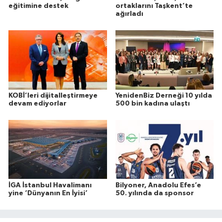
eğitimine destek
ortaklarını Taşkent’te
ağırladı
KOBİ’leri dijitalleştirmeye
YenidenBiz Derneği 10 yılda
devam ediyorlar
500 bin kadına ulaştı
İGA İstanbul Havalimanı
Bilyoner, Anadolu Efes’e
yine ‘Dünyanın En İyisi’
50. yılında da sponsor