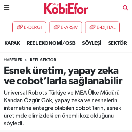
AKADEMİ
E-DERGİ
E-ARŞİV
E-DİJİTAL
BİLİŞİM PANO
KAPAK
REEL EKONOMİ/OSB
SÖYLEŞİ
SEKTÖR
DESTEK-TEŞVİK
HABERLER
REEL SEKTÖR
ETKİNLİK
Esnek üretim, yapay zeka
ve cobot’larla sağlanabilir
GÜNCEL
Universal Robots Türkiye ve MEA Ülke Müdürü
HABERLER
Kandan Özgür Gök, yapay zeka ve nesnelerin
internetine entegre olabilen cobot’ların, esnek
KAPAK
üretimde elimizdeki en önemli koz olduğunu
söyledi.
OSB