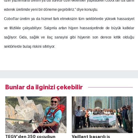
özel yazılımlarla üretim ya da sürece özel eklentiler yapılabilen cobot’ları da dahil
ederek üretimde yeni bir döneme geçebiliriz.” diye konuştu.
Cobot’lar üretim ya da hizmet fark etmeksizin tüm sektörlerde yüksek hassasiyet
ve titizlikle çalışabiliyor. Salgınla artan hijyen hassasiyetinde de büyük katkılar
sağlıyor. Gıda, sağlık ve ilaç sanayisi gibi hijyenin son derece kritik olduğu
sektörlerde bulaş riskini sıfırlıyor.
Bunlar da ilginizi çekebilir
TEGV’den 350 çocuğun
Vaillant başarılı iş