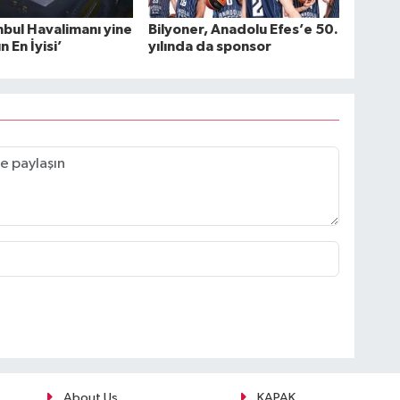
nbul Havalimanı yine
Bilyoner, Anadolu Efes’e 50.
 En İyisi’
yılında da sponsor
About Us
KAPAK