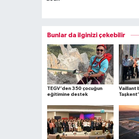
Bunlar da ilginizi çekebilir
TEGV’den 350 çocuğun
Vaillant 
eğitimine destek
Taşkent’