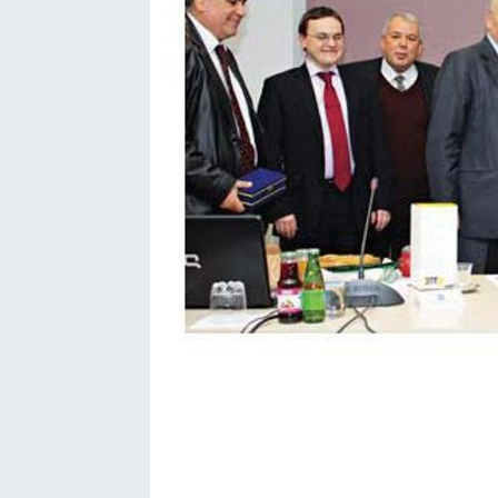
SEKTÖR
ŞİRKET PANO
SÖYLEŞİ
ÜLKE
YAŞAM