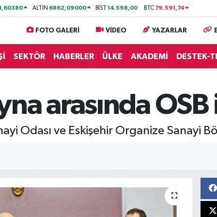
1,60380
6862,09000
14.598,00
79.591,74
ALTIN
BİST
BTC
FOTO GALERİ
VİDEO
YAZARLAR
Şİ
SEKTÖR
HABERLER
ÜLKE
AKADEMİ
DESTEK-T
na arasında OSB i
Sanayi Odası ve Eskişehir Organize Sanayi Böl