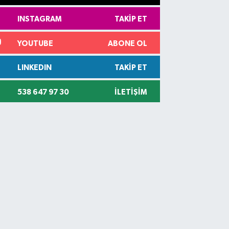
INSTAGRAM
TAKIP ET
YOUTUBE
ABONE OL
LINKEDIN
TAKIP ET
538 647 97 30
İLETIŞIM