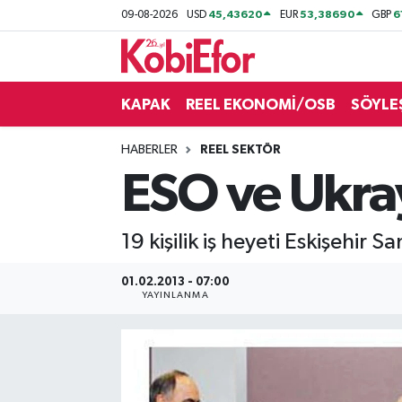
45,43620
53,38690
6
09-08-2026
USD
EUR
GBP
AKADEMİ
KAPAK
REEL EKONOMİ/OSB
SÖYLE
BİLİŞİM PANO
HABERLER
REEL SEKTÖR
DESTEK-TEŞVİK
ESO ve Ukray
ETKİNLİK
19 kişilik iş heyeti Eskişehir 
GÜNCEL
01.02.2013 - 07:00
HABERLER
YAYINLANMA
KAPAK
OSB