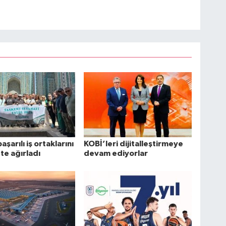
başarılı iş ortaklarını
KOBİ’leri dijitalleştirmeye
te ağırladı
devam ediyorlar