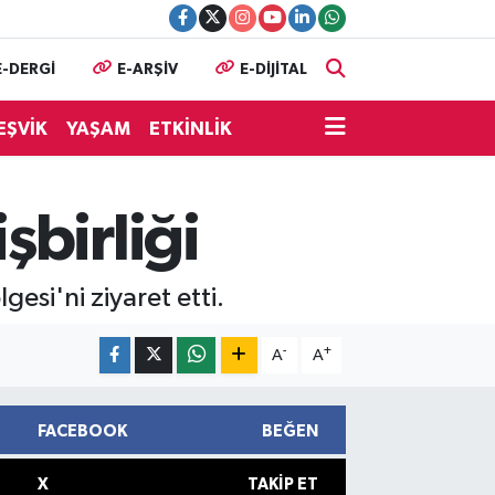
E-DERGİ
E-ARŞİV
E-DİJİTAL
EŞVİK
YAŞAM
ETKİNLİK
şbirliği
gesi'ni ziyaret etti.
-
+
A
A
FACEBOOK
BEĞEN
X
TAKIP ET