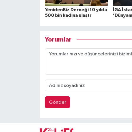
YenidenBiz Derneği 10 yılda
İGA İsta
500 bin kadına ulaştı
‘Dünyanın
Yorumlar
Gönder