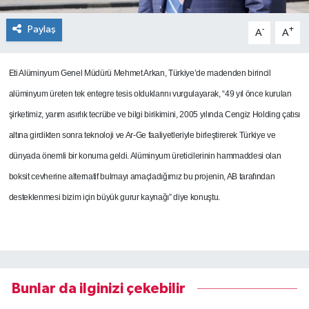
Paylaş
-
+
A
A
Eti Alüminyum Genel Müdürü Mehmet Arkan, Türkiye’de madenden birincil
alüminyum üreten tek entegre tesis olduklarını vurgulayarak, “49 yıl önce kurulan
şirketimiz, yarım asırlık tecrübe ve bilgi birikimini, 2005 yılında Cengiz Holding çatısı
altına girdikten sonra teknoloji ve Ar-Ge faaliyetleriyle birleştirerek Türkiye ve
dünyada önemli bir konuma geldi. Alüminyum üreticilerinin hammaddesi olan
boksit cevherine alternatif bulmayı amaçladığımız bu projenin, AB tarafından
desteklenmesi bizim için büyük gurur kaynağı” diye konuştu.
Bunlar da ilginizi çekebilir