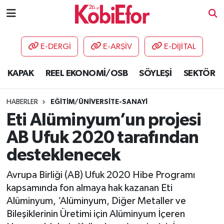
AKADEMİ
E-DERGİ
E-ARŞİV
E-DİJİTAL
BİLİŞİM PANO
KAPAK
REEL EKONOMİ/OSB
SÖYLEŞİ
SEKTÖR
DESTEK-TEŞVİK
HABERLER
EĞİTİM/ÜNİVERSİTE-SANAYİ
ETKİNLİK
Eti Alüminyum’un projesi
AB Ufuk 2020 tarafından
GÜNCEL
desteklenecek
HABERLER
Avrupa Birliği (AB) Ufuk 2020 Hibe Programı
kapsamında fon almaya hak kazanan Eti
KAPAK
Alüminyum, ‘Alüminyum, Diğer Metaller ve
Bileşiklerinin Üretimi için Alüminyum İçeren
OSB