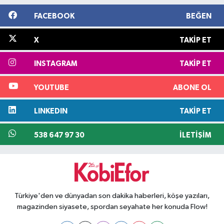
FACEBOOK
BEĞEN
X
TAKIP ET
INSTAGRAM
TAKIP ET
YOUTUBE
ABONE OL
LINKEDIN
TAKIP ET
538 647 97 30
İLETIŞIM
Türkiye'den ve dünyadan son dakika haberleri, köşe yazıları,
magazinden siyasete, spordan seyahate her konuda Flow!