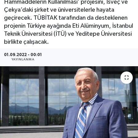
Hammaddelerin Kullanılması’ projesini, İsveç ve
Çekya’daki şirket ve üniversitelerle hayata
SEKTÖR
geçirecek. TÜBİTAK tarafından da desteklenen
projenin Türkiye ayağında Eti Alüminyum, İstanbul
ŞİRKET PANO
Teknik Üniversitesi (İTÜ) ve Yeditepe Üniversitesi
birlikte çalışacak.
SÖYLEŞİ
01.09.2022 - 00:01
ÜLKE
YAYINLANMA
YAŞAM