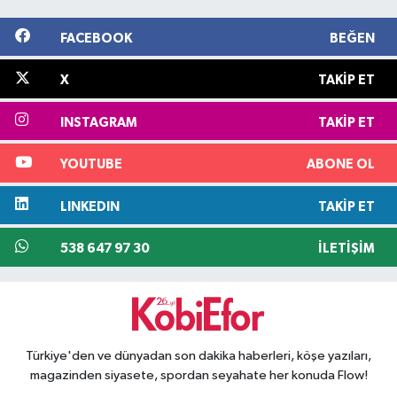
FACEBOOK
BEĞEN
X
TAKIP ET
INSTAGRAM
TAKIP ET
YOUTUBE
ABONE OL
LINKEDIN
TAKIP ET
538 647 97 30
İLETIŞIM
Türkiye'den ve dünyadan son dakika haberleri, köşe yazıları,
magazinden siyasete, spordan seyahate her konuda Flow!