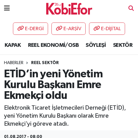
AKADEMİ
E-DERGİ
E-ARŞİV
E-DİJİTAL
BİLİŞİM PANO
KAPAK
REEL EKONOMİ/OSB
SÖYLEŞİ
SEKTÖR
DESTEK-TEŞVİK
HABERLER
REEL SEKTÖR
ETKİNLİK
ETİD’in yeni Yönetim
Kurulu Başkanı Emre
GÜNCEL
Ekmekçi oldu
HABERLER
Elektronik Ticaret İşletmecileri Derneği (ETİD),
yeni Yönetim Kurulu Başkanı olarak Emre
KAPAK
Ekmekçi’yi göreve atadı.
OSB
01.08.2017 - 08:00