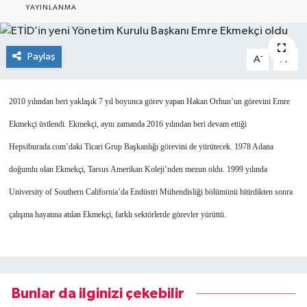
YAYINLANMA
SEKTÖR
Paylaş
-
+
ŞİRKET PANO
A
A
SÖYLEŞİ
2010 yılından beri yaklaşık 7 yıl boyunca görev yapan Hakan Orhun’un görevini Emre
Ekmekçi üstlendi. Ekmekçi, aynı zamanda 2016 yılından beri devam ettiği
ÜLKE
Hepsiburada.com’daki Ticari Grup Başkanlığı görevini de yürütecek. 1978 Adana
YAŞAM
doğumlu olan Ekmekçi, Tarsus Amerikan Koleji’nden mezun oldu. 1999 yılında
University of Southern California’da Endüstri Mühendisliği bölümünü bitirdikten sonra
çalışma hayatına atılan Ekmekçi, farklı sektörlerde görevler yürüttü.
Bunlar da ilginizi çekebilir