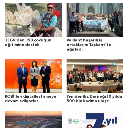
TEGV’den 350 çocuğun
Vaillant başarılı iş
eğitimine destek
ortaklarını Taşkent’te
ağırladı
KOBİ’leri dijitalleştirmeye
YenidenBiz Derneği 10 yılda
devam ediyorlar
500 bin kadına ulaştı