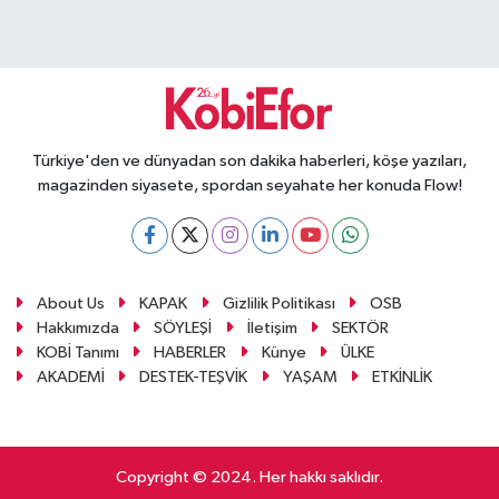
Türkiye'den ve dünyadan son dakika haberleri, köşe yazıları,
magazinden siyasete, spordan seyahate her konuda Flow!
About Us
KAPAK
Gizlilik Politikası
OSB
Hakkımızda
SÖYLEŞİ
İletişim
SEKTÖR
KOBİ Tanımı
HABERLER
Künye
ÜLKE
AKADEMİ
DESTEK-TEŞVİK
YAŞAM
ETKİNLİK
Copyright © 2024. Her hakkı saklıdır.