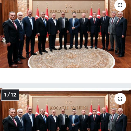
SEKTÖR
ŞİRKET PANO
SÖYLEŞİ
ÜLKE
YAŞAM
1 / 12