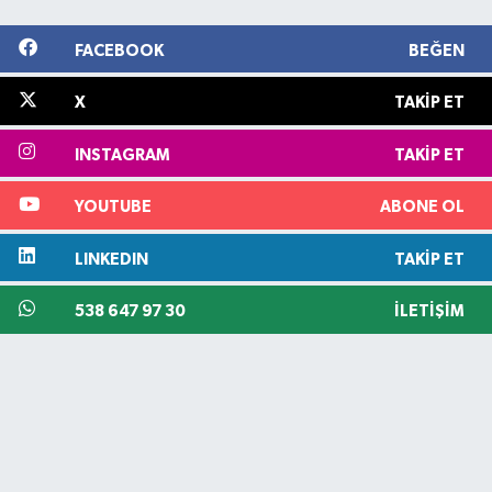
FACEBOOK
BEĞEN
X
TAKIP ET
INSTAGRAM
TAKIP ET
YOUTUBE
ABONE OL
LINKEDIN
TAKIP ET
538 647 97 30
İLETIŞIM