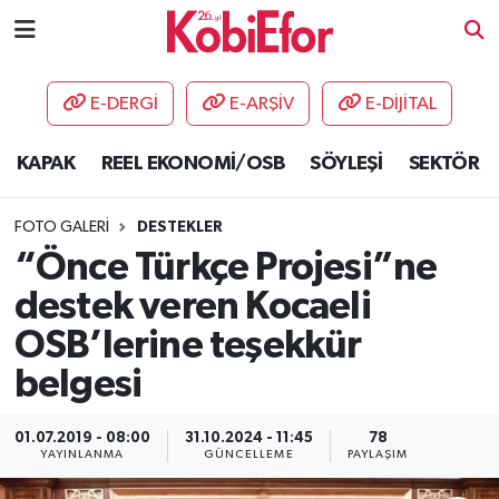
AKADEMİ
E-DERGİ
E-ARŞİV
E-DİJİTAL
BİLİŞİM PANO
KAPAK
REEL EKONOMİ/OSB
SÖYLEŞİ
SEKTÖR
DESTEK-TEŞVİK
FOTO GALERI
DESTEKLER
ETKİNLİK
“Önce Türkçe Projesi”ne
destek veren Kocaeli
GÜNCEL
OSB’lerine teşekkür
HABERLER
belgesi
KAPAK
01.07.2019 - 08:00
31.10.2024 - 11:45
78
YAYINLANMA
GÜNCELLEME
PAYLAŞIM
OSB