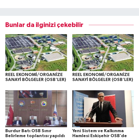
Bunlar da ilginizi çekebilir
REEL EKONOMİ/ORGANİZE
REEL EKONOMİ/ORGANİZE
SANAYİ BÖLGELER (OSB'LER)
SANAYİ BÖLGELER (OSB'LER)
Burdur Batı OSB Sınır
Yeni Sistem ve Kalkınma
Belirleme toplantısı yapıldı
Hamlesi Eskişehir OSB’de