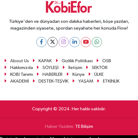
Türkiye'den ve dünyadan son dakika haberleri, köşe yazıları,
magazinden siyasete, spordan seyahate her konuda Flow!
About Us
KAPAK
Gizlilik Politikası
OSB
Hakkımızda
SÖYLEŞİ
İletişim
SEKTÖR
KOBİ Tanımı
HABERLER
Künye
ÜLKE
AKADEMİ
DESTEK-TEŞVİK
YAŞAM
ETKİNLİK
Copyright © 2024. Her hakkı saklıdır.
Haber Yazılımı:
TE Bilişim