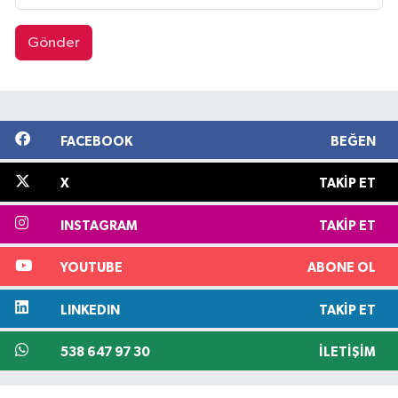
Gönder
FACEBOOK
BEĞEN
X
TAKIP ET
INSTAGRAM
TAKIP ET
YOUTUBE
ABONE OL
LINKEDIN
TAKIP ET
538 647 97 30
İLETIŞIM