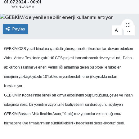
01.07.2024 - 00:01
YAYINLANMA
SEKTÖR
ŞİRKET PANO
Paylaş
-
+
A
A
SÖYLEŞİ
GEBKİM OSB’ye ait binalara çatı üstü güneş panelleri kurulumları devam ederken
Atıksu Arıtma Tesisinde çatı üstü GES projesi tamamlanarak devreye alındı. Daha
ÜLKE
az karbon salınımı ve enerji verimliliği anlamına gelen bu proje ile tüketilen
YAŞAM
enerjinin yaklaşık yüzde 10’luk kısmı yenilenebilir enerji kaynaklarından
karşılanıyor.
GEBKİM’in Kocaeli’nde örnek bir kimya ekosistemi oluşturduğunu, çevre ve insan
odağında ilerici bir yönetim vizyonu ile faaliyetlerini sürdürdüğünü söyleyen
GEBKİM Başkanı Vefa İbrahim Aracı, “Yaptığımız yatırımlar ve sunduğumuz
hizmetlerle üye firmalarımızın sürdürülebilirlik hedeflerini destekliyoruz” dedi.