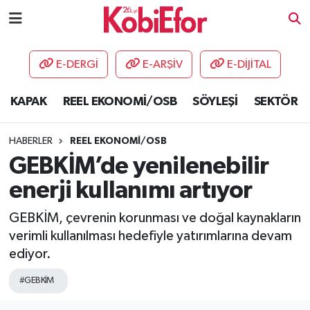
AKADEMİ
E-DERGİ
E-ARŞİV
E-DİJİTAL
BİLİŞİM PANO
KAPAK
REEL EKONOMİ/OSB
SÖYLEŞİ
SEKTÖR
DESTEK-TEŞVİK
HABERLER
REEL EKONOMİ/OSB
ETKİNLİK
GEBKİM’de yenilenebilir
enerji kullanımı artıyor
GÜNCEL
GEBKİM, çevrenin korunması ve doğal kaynakların
HABERLER
verimli kullanılması hedefiyle yatırımlarına devam
ediyor.
KAPAK
#GEBKİM
OSB