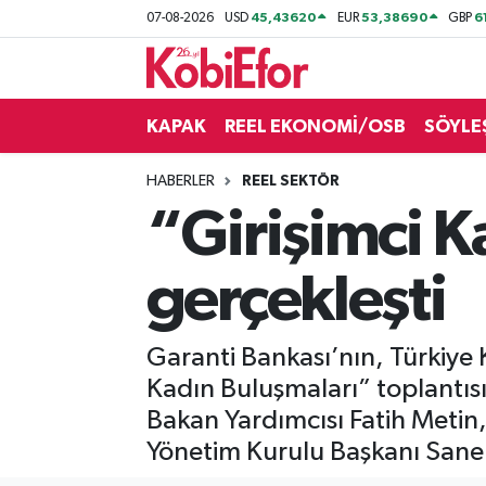
45,43620
53,38690
6
07-08-2026
USD
EUR
GBP
AKADEMİ
KAPAK
REEL EKONOMİ/OSB
SÖYLE
BİLİŞİM PANO
HABERLER
REEL SEKTÖR
DESTEK-TEŞVİK
“Girişimci K
ETKİNLİK
gerçekleşti
GÜNCEL
Garanti Bankası’nın, Türkiye K
HABERLER
Kadın Buluşmaları” toplantısı
KAPAK
Bakan Yardımcısı Fatih Meti
Yönetim Kurulu Başkanı Sane
OSB