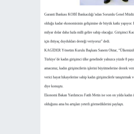
Garanti Bankası KOBİ Bankacılığı’ndan Sorumlu Genel Müdür Y
olduğu kadar ekonomisinin gelişimine de büyük katkı yapıyor. 
milyar dolar daha fazla milli gelire sahip olacağız. Girişimci K
için ihtiyaç duydukları desteği veriyoruz” dedi.
KAGİDER Yönetim Kurulu Başkanı Sanem Oktar, “Ülkemizde giriş
Türkiye’de kadın girişimci ülke genelinde yalnızca yüzde 8 paya
amacımız, kadın girişimcilerin işlerini büyütmelerine destek verm
verici hayat hikayelerine sahip kadın girişimcilerle tanıştırmak v
diye konuştu.
Ekonomi Bakan Yardımcısı Fatih Metin ise son on yılda kadın ist
olduğunu ama bu artışları yeterli görmediklerini paylaştı.