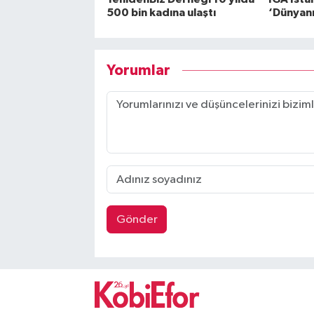
500 bin kadına ulaştı
‘Dünyanın
Yorumlar
Gönder