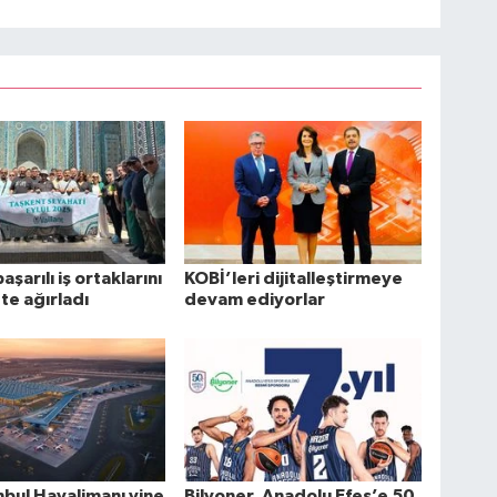
başarılı iş ortaklarını
KOBİ’leri dijitalleştirmeye
te ağırladı
devam ediyorlar
nbul Havalimanı yine
Bilyoner, Anadolu Efes’e 50.