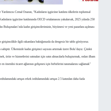
ardımcısı Cemal Onaran, “Kadınların işgücüne katılımı ülkelerin toplumsal
Kadınların işgücüne katılımında OECD ortalamasını yakalarsak, 2025 yılında 250
adın Buluşmaları’nda kadın girişimcilerimizin, büyümesi ve yeni pazarlara açılması
imcilikle ilgili rakamlara baktığımızda da dengesiz bir tablo görüyoruz.
 sahiptir. Ülkemizde kadın girişimci sayısını artırmak üzere Bolu’dayız. Çünkü
ek, ürün ve hizmetlerini satmaları için satın almacılarla buluşturmak, onları ilham
e en önemlisi ticaret ağlarının gelişmesi için birbirlerini tanımalarını sağlamak”
ihdamındaki artışın erkek istihdamındaki artışın 2.5 katından daha fazla