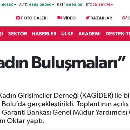
1,60380
6862,09000
14.598,00
79.591,74
ALTIN
BİST
BTC
FOTO GALERİ
VİDEO
YAZARLAR
Şİ
SEKTÖR
HABERLER
ÜLKE
AKADEMİ
DESTEK-T
adın Buluşmaları”
adın Girişimciler Derneği (KAGİDER) ile bir
 Bolu’da gerçekleştirildi. Toplantının açıl
n, Garanti Bankası Genel Müdür Yardımcı
m Oktar yaptı.