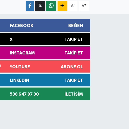
-
+
A
A
FACEBOOK
BEĞEN
X
TAKIP ET
INSTAGRAM
TAKIP ET
YOUTUBE
ABONE OL
LINKEDIN
TAKIP ET
538 647 97 30
İLETIŞIM