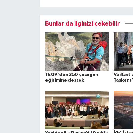
Bunlar da ilginizi çekebilir
TEGV’den 350 çocuğun
Vaillant 
eğitimine destek
Taşkent’
YenidenBiz Derneği 10 yılda
İGA İsta