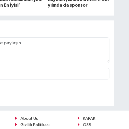
 En İyisi’
yılında da sponsor
About Us
KAPAK
Gizlilik Politikası
OSB