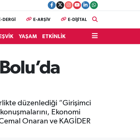
E-DERGİ
E-ARŞİV
E-DİJİTAL
EŞVİK
YAŞAM
ETKİNLİK
 Bolu’da
likte düzenlediği “Girişimci
ış konuşmalarını, Ekonomi
sı Cemal Onaran ve KAGİDER