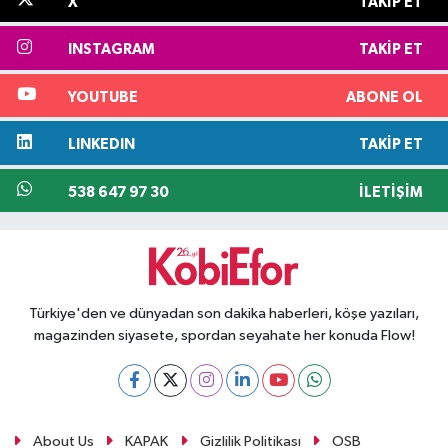
X
TAKIP ET
INSTAGRAM
TAKIP ET
YOUTUBE
ABONE OL
LINKEDIN
TAKIP ET
538 647 97 30
İLETIŞIM
Türkiye'den ve dünyadan son dakika haberleri, köşe yazıları,
magazinden siyasete, spordan seyahate her konuda Flow!
About Us
KAPAK
Gizlilik Politikası
OSB