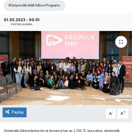
#Girişimcilik Vakfı Fellow Programı
SEKTÖR
01.05.2023 - 00:01
ŞİRKET PANO
YAYINLANMA
SÖYLEŞİ
ÜLKE
YAŞAM
Paylaş
-
+
A
A
Üniversite öğrencilerine bir yıl boyunca her ay 1.250 TL burs alma, girişimcilik