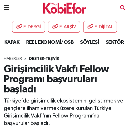
AKADEMİ
E-DERGİ
E-ARŞİV
E-DİJİTAL
BİLİŞİM PANO
KAPAK
REEL EKONOMİ/OSB
SÖYLEŞİ
SEKTÖR
DESTEK-TEŞVİK
HABERLER
DESTEK-TEŞVİK
ETKİNLİK
Girişimcilik Vakfı Fellow
Programı başvuruları
GÜNCEL
başladı
HABERLER
Türkiye’de girişimcilik ekosistemini geliştirmek ve
gençlere ilham vermek üzere kurulan Türkiye
KAPAK
Girişimcilik Vakfı’nın Fellow Programı’na
başvurular başladı.
OSB