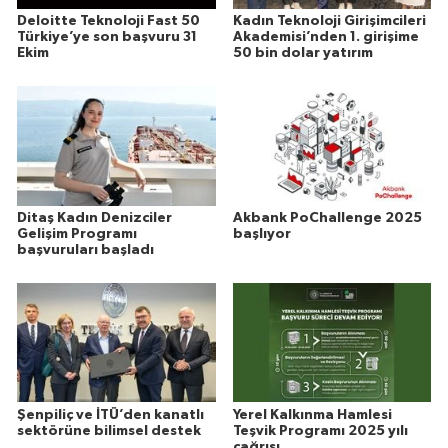
Deloitte Teknoloji Fast 50
Kadın Teknoloji Girişimcileri
Türkiye’ye son başvuru 31
Akademisi’nden 1. girişime
Ekim
50 bin dolar yatırım
Ditaş Kadın Denizciler
Akbank PoChallenge 2025
Gelişim Programı
başlıyor
başvuruları başladı
Şenpiliç ve İTÜ’den kanatlı
Yerel Kalkınma Hamlesi
sektörüne bilimsel destek
Teşvik Programı 2025 yılı
çağrısı