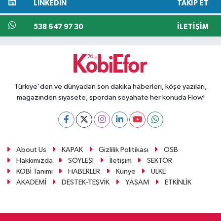
LINKEDIN
TAKIP ET
538 647 97 30
İLETIŞIM
Türkiye'den ve dünyadan son dakika haberleri, köşe yazıları,
magazinden siyasete, spordan seyahate her konuda Flow!
About Us
KAPAK
Gizlilik Politikası
OSB
Hakkımızda
SÖYLEŞİ
İletişim
SEKTÖR
KOBİ Tanımı
HABERLER
Künye
ÜLKE
AKADEMİ
DESTEK-TEŞVİK
YAŞAM
ETKİNLİK