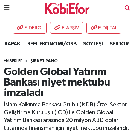
AKADEMİ
E-DERGİ
E-ARŞİV
E-DİJİTAL
BİLİŞİM PANO
KAPAK
REEL EKONOMİ/OSB
SÖYLEŞİ
SEKTÖR
DESTEK-TEŞVİK
HABERLER
ŞİRKET PANO
ETKİNLİK
Golden Global Yatırım
Bankası niyet mektubu
GÜNCEL
imzaladı
HABERLER
İslam Kalkınma Bankası Grubu (IsDB) Özel Sektör
Geliştirme Kuruluşu (ICD) ile Golden Global
KAPAK
Yatırım Bankası arasında 20 milyon ABD doları
tutarında finansman için niyet mektubu imzalandı.
OSB