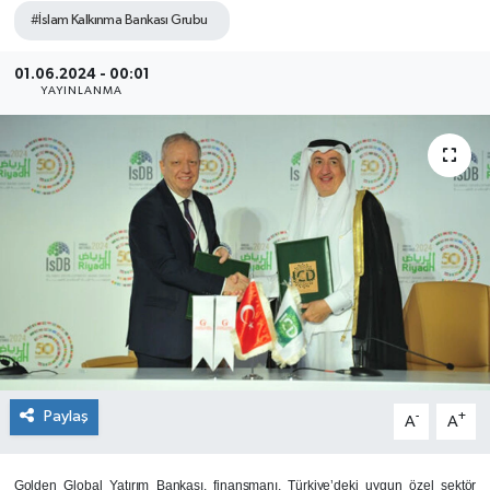
#İslam Kalkınma Bankası Grubu
SEKTÖR
01.06.2024 - 00:01
ŞİRKET PANO
YAYINLANMA
SÖYLEŞİ
ÜLKE
YAŞAM
Paylaş
-
+
A
A
Golden Global Yatırım Bankası, finansmanı, Türkiye’deki uygun özel sektör