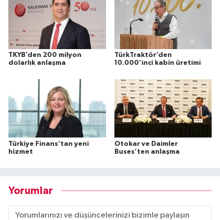
TKYB’den 200 milyon
TürkTraktör’den
dolarlık anlaşma
10.000’inci kabin üretimi
Türkiye Finans’tan yeni
Otokar ve Daimler
hizmet
Buses’ten anlaşma
Yorumlar