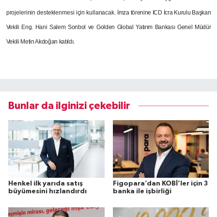
projelerinin desteklenmesi için kullanacak.
İmza törenine ICD İcra Kurulu Başkan
Vekili Eng. Hani Salem Sonbol ve Golden Global Yatırım Bankası Genel Müdür
Vekili Metin Akdoğan katıldı.
Bunlar da ilginizi çekebilir
Henkel ilk yarıda satış
Figopara’dan KOBİ’ler için 3
büyümesini hızlandırdı
banka ile işbirliği