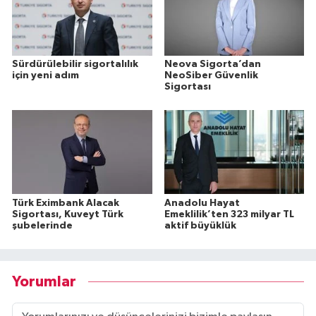
Sürdürülebilir sigortalılık
Neova Sigorta’dan
için yeni adım
NeoSiber Güvenlik
Sigortası
Türk Eximbank Alacak
Anadolu Hayat
Sigortası, Kuveyt Türk
Emeklilik’ten 323 milyar TL
şubelerinde
aktif büyüklük
Yorumlar