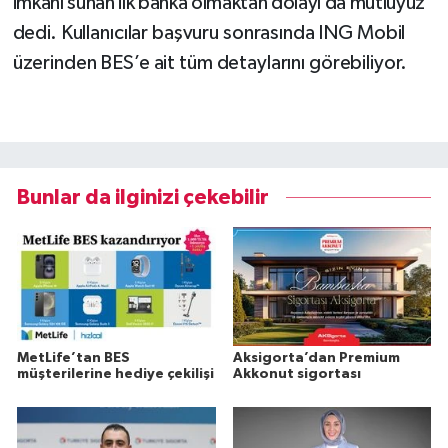
imkanı sunan ilk banka olmaktan dolayı da mutluyuz”
dedi.
Kullanıcılar başvuru sonrasında ING Mobil
üzerinden BES’e ait tüm detaylarını görebiliyor.
Bunlar da ilginizi çekebilir
MetLife’tan BES
Aksigorta’dan Premium
müşterilerine hediye çekilişi
Akkonut sigortası