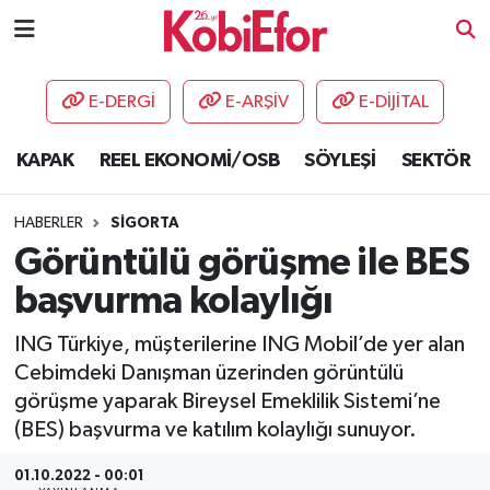
AKADEMİ
E-DERGİ
E-ARŞİV
E-DİJİTAL
BİLİŞİM PANO
KAPAK
REEL EKONOMİ/OSB
SÖYLEŞİ
SEKTÖR
DESTEK-TEŞVİK
HABERLER
SİGORTA
ETKİNLİK
Görüntülü görüşme ile BES
başvurma kolaylığı
GÜNCEL
ING Türkiye, müşterilerine ING Mobil’de yer alan
HABERLER
Cebimdeki Danışman üzerinden görüntülü
görüşme yaparak Bireysel Emeklilik Sistemi’ne
KAPAK
(BES) başvurma ve katılım kolaylığı sunuyor.
OSB
01.10.2022 - 00:01