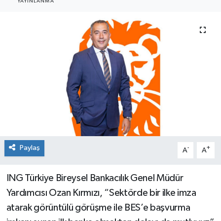
YAYINLANMA
SEKTÖR
ŞİRKET PANO
SÖYLEŞİ
ÜLKE
YAŞAM
Paylaş
-
+
A
A
ING Türkiye Bireysel Bankacılık Genel Müdür
Yardımcısı Ozan Kırmızı, “Sektörde bir ilke imza
atarak görüntülü görüşme ile BES’e başvurma