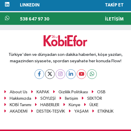
LINKEDIN
TAKIP ET
538 647 97 30
İLETIŞIM
Türkiye'den ve dünyadan son dakika haberleri, köşe yazıları,
magazinden siyasete, spordan seyahate her konuda Flow!
About Us
KAPAK
Gizlilik Politikası
OSB
Hakkımızda
SÖYLEŞİ
İletişim
SEKTÖR
KOBİ Tanımı
HABERLER
Künye
ÜLKE
AKADEMİ
DESTEK-TEŞVİK
YAŞAM
ETKİNLİK