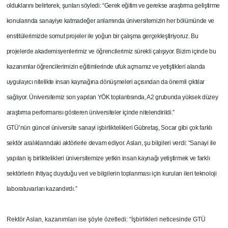
olduklarını belirterek, şunları söyledi: “Gerek eğitim ve gerekse araştırma geliştirme
konularında sanayiye katmadeğer anlamında üniversitemizin her bölümünde ve
enstitülerimizde somut projeler ile yoğun bir çalışma gerçekleştiriyoruz. Bu
projelerde akademisyenlerimiz ve öğrencilerimiz sürekli çalışıyor. Bizim içinde bu
kazanımlar öğrencilerimizin eğitimlerinde ufuk açmamız ve yetiştikleri alanda
uygulayıcı nitelikte insan kaynağına dönüşmeleri açısından da önemli çıktılar
sağlıyor. Üniversitemiz son yapılan YÖK toplantısında, A2 grubunda yüksek düzey
araştırma performansı gösteren üniversiteler içinde nitelendirildi.”
GTÜ’nün güncel üniversite sanayi işbirliktelikleri Gübretaş, Socar gibi çok farklı
sektör aralıklarındaki aktörlerle devam ediyor. Aslan, şu bilgileri verdi: “Sanayi ile
yapılan iş birliktelikleri üniversitemize yetkin insan kaynağı yetiştirmek ve farklı
sektörlerin ihtiyaç duyduğu veri ve bilgilerin toplanması için kurulan ileri teknoloji
laboratuvarları kazandırdı.”
Rektör Aslan, kazanımları ise şöyle özetledi: “İşbirlikleri neticesinde GTÜ