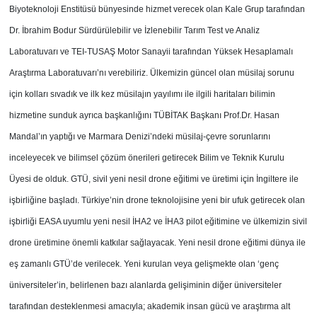
Biyoteknoloji Enstitüsü bünyesinde hizmet verecek olan Kale Grup tarafından
Dr. İbrahim Bodur Sürdürülebilir ve İzlenebilir Tarım Test ve Analiz
Laboratuvarı ve TEI-TUSAŞ Motor Sanayii tarafından Yüksek Hesaplamalı
Araştırma Laboratuvarı’nı verebiliriz. Ülkemizin güncel olan müsilaj sorunu
için kolları sıvadık ve ilk kez müsilajın yayılımı ile ilgili haritaları bilimin
hizmetine sunduk ayrıca başkanlığını TÜBİTAK Başkanı Prof.Dr. Hasan
Mandal’ın yaptığı ve Marmara Denizi’ndeki müsilaj-çevre sorunlarını
inceleyecek ve bilimsel çözüm önerileri getirecek Bilim ve Teknik Kurulu
Üyesi de olduk. GTÜ, sivil yeni nesil drone eğitimi ve üretimi için İngiltere ile
işbirliğine başladı. Türkiye’nin drone teknolojisine yeni bir ufuk getirecek olan
işbirliği EASA uyumlu yeni nesil İHA2 ve İHA3 pilot eğitimine ve ülkemizin sivil
drone üretimine önemli katkılar sağlayacak. Yeni nesil drone eğitimi dünya ile
eş zamanlı GTÜ’de verilecek. Yeni kurulan veya gelişmekte olan ‘genç
üniversiteler’in, belirlenen bazı alanlarda gelişiminin diğer üniversiteler
tarafından desteklenmesi amacıyla; akademik insan gücü ve araştırma alt