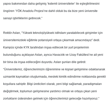
yapısı bakımından daha gelişmiş ‘kıdemli üniversiteler’ ile eşleştirilmesini
öngören ‘YÖK Anadolu Projesi’ne dahil olduk bu da bize yeni üniversite
sanayi işbirliklerini getirecek.”
Rektör Aslan, “Yüksek teknoloji/yüksek istihdam yaratabilecek girişimler için
üniversitemizdeki eğitimle potansiyeli ortaya çıkarmak amacındayız” dedi.
Kampüs içinde KYK tarafından inşaa edilecek bir yurt projelerinin
bulunduğunu açıklayan Aslan, ayrıca Havacılık ve Uzay Fakültesi’ne ait yeni
bir bina da inşaa edileceğini duyurdu. Aslan şunları dile getirdi:
“Üniversitemiz, öğrencilerimizin öğrenimine ve kişisel gelişimine odaklanarak
uzmanlık kaynakları oluşturmada, mesleki kimlik edindirme noktasında gerekli
koşullara sahiptir. Bilgi üreticileri olarak, yeni bilgi sağlamak, paradigmaları
değiştirmek, toplumun gelişmesine yardımcı olmak ve ortaya çıkan yeni
zorlukların üstesinden gelmek için öğrencilerimizi geleceğe hazırlıyoruz.”