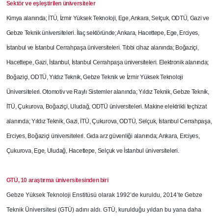
Sektör ve eşleştirilen üniversiteler
Kimya alanında; İTÜ, İzmir Yüksek Teknoloji, Ege, Ankara, Selçuk, ODTÜ, Gazi ve
Gebze Teknik üniversiteleri. İlaç sektöründe; Ankara, Hacettepe, Ege, Erciyes,
İstanbul ve İstanbul Cerrahpaşa üniversiteleri. Tıbbi cihaz alanında; Boğaziçi,
Hacettepe, Gazi, İstanbul, İstanbul Cerrahpaşa üniversiteleri. Elektronik alanında;
Boğaziçi, ODTÜ, Yıldız Teknik, Gebze
Teknik ve İzmir Yüksek Teknoloji
Üniversiteleri. Otomotiv ve Raylı Sistemler alanında; Yıldız Teknik, Gebze Teknik,
İTÜ, Çukurova, Boğaziçi, Uludağ, ODTÜ üniversiteleri. Makine elektrikli teçhizat
alanında; Yıldız Teknik, Gazi, İTÜ, Çukurova, ODTÜ, Selçuk, İstanbul Cerrahpaşa,
Erciyes, Boğaziçi üniversiteleri. Gıda arz güvenliği alanında; Ankara, Erciyes,
Çukurova, Ege, Uludağ, Hacettepe, Selçuk ve İstanbul üniversiteleri.
GTÜ, 10 araştırma üniversitesinden biri
Gebze Yüksek Teknoloji Enstitüsü olarak 1992’de kuruldu, 2014’te Gebze
Teknik Üniversitesi (GTÜ) adını aldı. GTÜ, kurulduğu yıldan bu yana daha