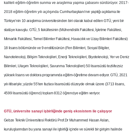
kaliteli eğitim-öğretim sunma ve araştırma yapma çabasını sürdürüyor. 2017-
2018 eğitim-öğretim yılı açılışında
Cumhurbaşkanı’nın yaptığı açıklama ile
Türkiye’nin 10 araştırma üniversitesinden biri olarak kabul edilen GTÜ, yeni bir
statüye kavuştu. GTÜ, 5 fakültesinin (Mühendislik Fakültesi, İşletme Fakültesi,
Mimarlık Fakültesi, Temel Bilimler Fakültesi, Havacılık ve Uzay Bilimleri Fakültesi)
18 lisans bölümünde ve 9 enstitüsünün (Fen Bilimleri, Sosyal Bilgiler,
Nanoteknoloji, Bilişim Teknolojileri, Enerji Teknolojileri, Biyoteknoloji, Yer ve Deniz
Bilimleri, Ulaşım Teknolojileri, Savunma Teknolojileri) 50 lisansüstü tezli/tezsiz
yüksek lisans ve doktora programında eğitim-öğretime devam ediyor. GTÜ, 2021
yılı itibariyle; yüzde 55’ten fazlası lisansüstü düzeyde olmak üzere (3713 lisans,
4599 lisansüstü öğrenci) toplam 8312 öğrenciye eğitim veriyor.
GTÜ, üniversite sanayi işbirliğinde geniş ekosistem ile çalışıyor
Gebze Teknik Üniversitesi Rektörü Prof.Dr Muhammed Hasan Aslan,
kuruluşlarından bu yana sanayi ile işbirliği içinde ve sürekli bir girişim halinde