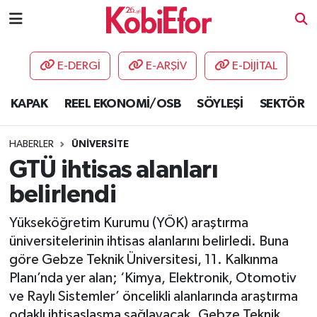
AKADEMİ
E-DERGİ
E-ARŞİV
E-DİJİTAL
BİLİŞİM PANO
KAPAK
REEL EKONOMİ/OSB
SÖYLEŞİ
SEKTÖR
DESTEK-TEŞVİK
HABERLER
ÜNİVERSİTE
ETKİNLİK
GTÜ ihtisas alanları
belirlendi
GÜNCEL
Yükseköğretim Kurumu (YÖK) araştırma
HABERLER
üniversitelerinin ihtisas alanlarını belirledi. Buna
göre Gebze Teknik Üniversitesi, 11. Kalkınma
KAPAK
Planı’nda yer alan; ‘Kimya, Elektronik, Otomotiv
ve Raylı Sistemler’ öncelikli alanlarında araştırma
OSB
odaklı ihtisaslaşma sağlayacak. Gebze Teknik