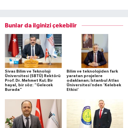
Bunlar da ilginizi çekebilir
Sivas Bilim ve Teknoloji
Bilim ve teknolojiden fark
Üniversitesi (SBTÜ) Rektörü
yaratan projelere
Prof. Dr. Mehmet Kul; Bir
odaklanan; İstanbul Atlas
hayal, bir söz: “Gelecek
Üniversitesi’nden ‘Kelebek
Burada”
Etkisi’