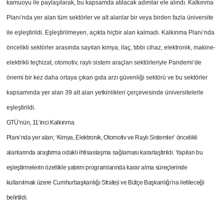
kamuoyu ile paylaşılarak, bu kapsamda atılacak adımlar ele alındı. Kalkınma
Planı’nda yer alan tüm sektörler ve alt alanlar bir veya birden fazla üniversite
ile eşleştirildi. Eşleştirilmeyen, açıkta hiçbir alan kalmadı. Kalkınma Planı’nda
öncelikli sektörler arasında sayılan kimya, ilaç, tıbbi cihaz, elektronik, makine-
elektrikli teçhizat, otomotiv, raylı sistem araçları sektörleriyle Pandemi’de
önemi bir kez daha ortaya çıkan gıda arzı güvenliği sektörü ve bu sektörler
kapsamında yer alan 39 alt alan yetkinlikleri çerçevesinde üniversitelerle
eşleştirildi.
GTÜ’nün, 11’inci Kalkınma
Planı’nda yer alan; ‘Kimya, Elektronik, Otomotiv ve Raylı Sistemler’ öncelikli
alanlarında araştırma odaklı ihtisaslaşma sağlaması kararlaştırıldı. Yapılan bu
eşleştirmelerin özellikle yatırım programlarında karar alma süreçlerinde
kullanılmak üzere Cumhurbaşkanlığı Strateji ve Bütçe Başkanlığı’na iletileceği
belirtildi.