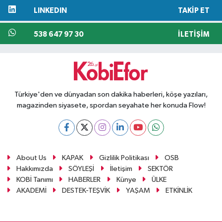
LINKEDIN
TAKIP ET
538 647 97 30
İLETIŞIM
Türkiye'den ve dünyadan son dakika haberleri, köşe yazıları,
magazinden siyasete, spordan seyahate her konuda Flow!
About Us
KAPAK
Gizlilik Politikası
OSB
Hakkımızda
SÖYLEŞİ
İletişim
SEKTÖR
KOBİ Tanımı
HABERLER
Künye
ÜLKE
AKADEMİ
DESTEK-TEŞVİK
YAŞAM
ETKİNLİK