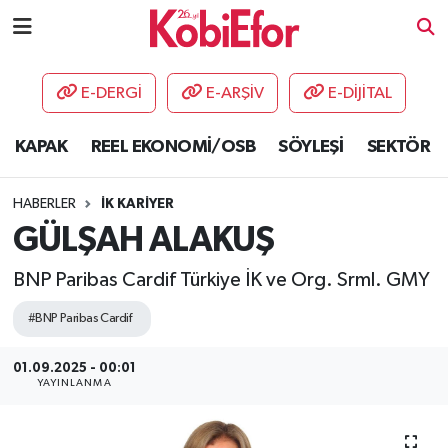
AKADEMİ
E-DERGİ
E-ARŞİV
E-DİJİTAL
BİLİŞİM PANO
KAPAK
REEL EKONOMİ/OSB
SÖYLEŞİ
SEKTÖR
DESTEK-TEŞVİK
HABERLER
İK KARİYER
ETKİNLİK
GÜLŞAH ALAKUŞ
BNP Paribas Cardif Türkiye İK ve Org. Srml. GMY
GÜNCEL
#BNP Paribas Cardif
HABERLER
01.09.2025 - 00:01
KAPAK
YAYINLANMA
OSB